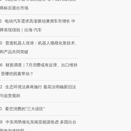
商标后退出市场
6
电动汽车需求高涨驱动澳洲车市增长 中
牌表现强劲｜出海·汽车
00
普渡机器人张涛：机器人规模化靠技术、
和产品共同突破
56
财新调查｜7月消费或有反弹、出口维持
 受哪些因素带动？
42
生态环境法典将施行 最高法明确新旧法
与追责规则
0
看空消费的“三大误区”
59
中东局势催化东南亚能源焦虑 多国出台
新政加速转型