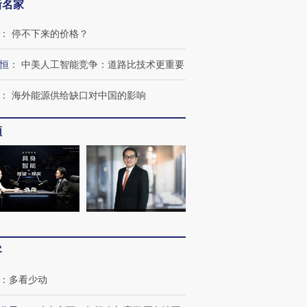
新名家
：
停不下来的价格？
恒
：
中美人工智能竞争：道路比技术更重要
：
海外能源供给缺口对中国的影响
频
客
：
多看少动