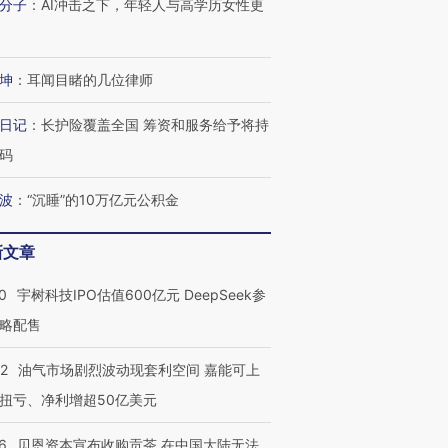
分子
：
AI冲击之下，年轻人与高学历女性更
坤
：
耳闻目睹的几位律师
日记
：
长护险覆盖全国 筹资和服务给予将持
OX的吸金
马航飞行员跨国走私7万
视线｜被称为“蟑螂”的印
码
让中产们甘
粒摇头丸 尿检体内含3种
度Z世代 用街头抗争将教
秘鲁纳斯
”？
毒品
育部长拱下台
13人遇难
波
：
“沉睡”的10万亿元公积金
新文章
0
宇树科技IPO估值600亿元 DeepSeek参
进第四届链博
【商旅对话】华住集团
技“链”接产
【特别呈现】寻找100种
CFO：不靠规模取胜，华
【特别呈
略配售
有意思的生活方式·第三对
住三大增长引擎是什么？
有意思的
22
油气市场剧烈波动现套利空间 嘉能可上
扭亏、净利增超50亿美元
6
贝恩资本宣布收购贡茶 在中国大陆无法