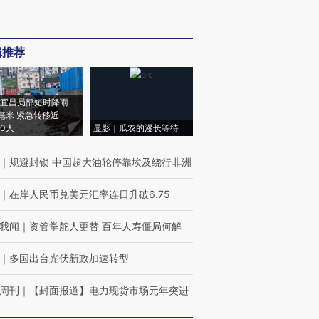
辑推荐
宜昌局部短时降雨
8毫米 紧急转移近
00人
显影｜瓜农的漫长等待
｜
规避封锁 中国超大油轮停靠埃及绕行非洲
｜
在岸人民币兑美元汇率连日升破6.75
我闻
｜
资管掌舵人更替 百年人寿僵局何解
｜
多国出台光伏新政加速转型
周刊
｜
【封面报道】电力现货市场元年突进