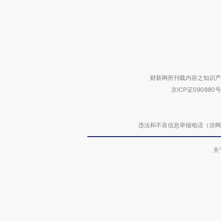
财新网所刊载内容之知识产
京ICP证090880号
违法和不良信息举报电话（涉网络暴力有
关