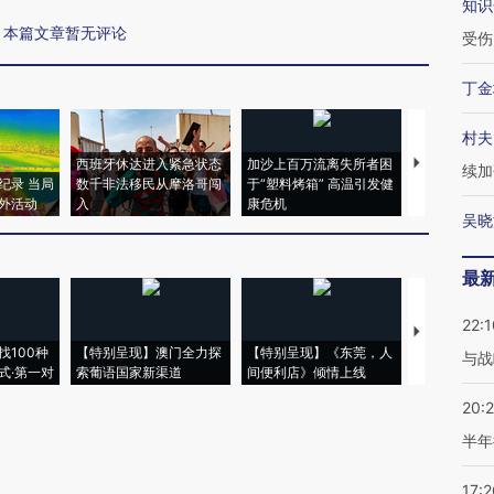
知识
本篇文章暂无评论
受伤
丁金
村夫
西班牙休达进入紧急状态
加沙上百万流离失所者困
视线｜HYR
续加
纪录 当局
数千非法移民从摩洛哥闯
于“塑料烤箱” 高温引发健
术：是什么
外活动
入
康危机
心“花钱找虐
吴晓
最
22:1
【推广】走
找100种
【特别呈现】澳门全力探
【特别呈现】《东莞，人
会，让数智科
与战
式·第一对
索葡语国家新渠道
间便利店》倾情上线
业
20:
半年
17:2