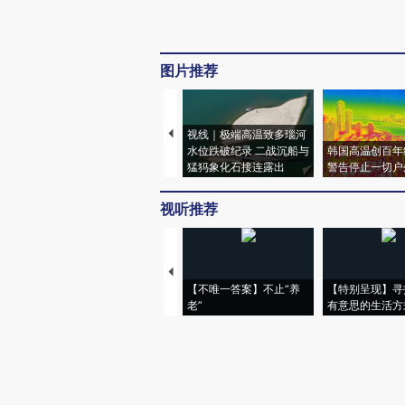
图片推荐
视线｜极端高温致多瑙河
水位跌破纪录 二战沉船与
韩国高温创百年
猛犸象化石接连露出
警告停止一切户
视听推荐
【不唯一答案】不止“养
【特别呈现】寻
老”
有意思的生活方