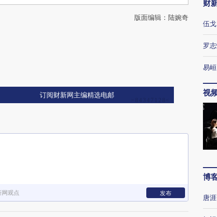
财
版面编辑：陆婉奇
伍戈
罗志
易峘
视
订阅财新网主编精选电邮
博
新网观点
发布
唐涯