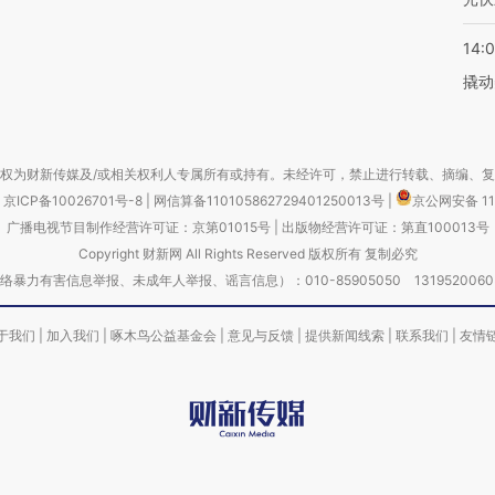
14:
撬动
权为财新传媒及/或相关权利人专属所有或持有。未经许可，禁止进行转载、摘编、
京ICP备10026701号-8
|
网信算备110105862729401250013号
|
京公网安备 11
广播电视节目制作经营许可证：京第01015号
|
出版物经营许可证：第直100013号
Copyright 财新网 All Rights Reserved 版权所有 复制必究
害信息举报、未成年人举报、谣言信息）：010-85905050 13195200605 举报邮
于我们
|
加入我们
|
啄木鸟公益基金会
|
意见与反馈
|
提供新闻线索
|
联系我们
|
友情