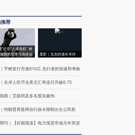
辑推荐
侵”还是“人道危机” 难
撕裂西班牙飞地休达
显影｜瓜农的漫长等待
｜
宇树发行市值610亿 先行者的加速和考验
｜
在岸人民币兑美元汇率连日升破6.75
我闻
｜
艾路明及多名股东被拘
｜
特朗普再签两份行政令限制出生公民权
周刊
｜
【封面报道】电力现货市场元年突进