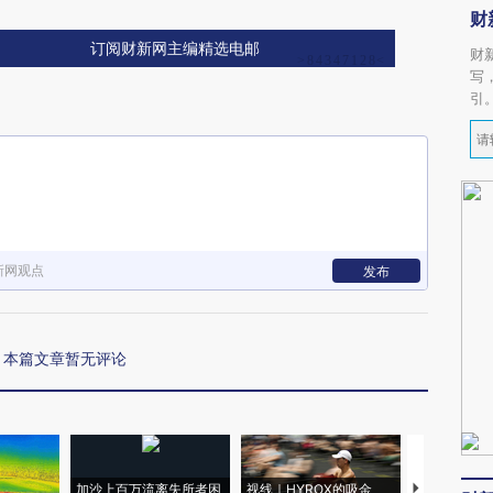
财
订阅财新网主编精选电邮
财
写
引
新网观点
发布
本篇文章暂无评论
加沙上百万流离失所者困
视线｜HYROX的吸金
马航飞行员