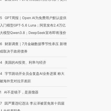
55
GPT周报｜Open AI为免费用户默认提供
入门模型GPT-5.6 Luna；阿里发布2.4万亿
大模型Qwen3.8；DeepSeek宣布即将涨价
46
财新调查｜7月金融数据季节性承压 新增
或取决于政府债券
44
美国的AI投资、利率与经济
44
字节跳动开全员会复盘AI业务进展 称大
被海外竞对拉开差距
1
AI不是镜子，是蒸馏器
07
因严重违纪违法 李云泽被罢免第十四届
人大代表职务