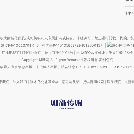
14:
权为财新传媒及/或相关权利人专属所有或持有。未经许可，禁止进行转载、摘编、
京ICP备10026701号-8
|
网信算备110105862729401250013号
|
京公网安备 11
广播电视节目制作经营许可证：京第01015号
|
出版物经营许可证：第直100013号
Copyright 财新网 All Rights Reserved 版权所有 复制必究
害信息举报、未成年人举报、谣言信息）：010-85905050 13195200605 举报邮
于我们
|
加入我们
|
啄木鸟公益基金会
|
意见与反馈
|
提供新闻线索
|
联系我们
|
友情