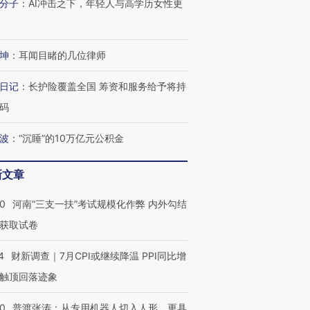
分子
：
AI冲击之下，年轻人与高学历女性更
坤
：
耳闻目睹的几位律师
日记
：
长护险覆盖全国 筹资和服务给予将持
码
波
：
“沉睡”的10万亿元公积金
新文章
40
河南“三支一扶”考试规模化作弊 内外勾结
获取试卷
4
财新调查｜7月CPI或继续降温 PPI同比增
触顶回落迹象
00
普渡张涛：从专用机器人切入人形，更具