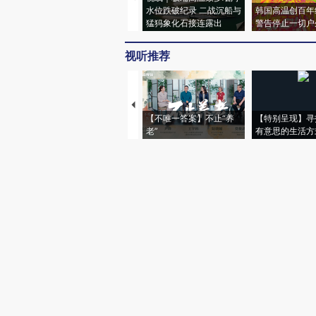
水位跌破纪录 二战沉船与
韩国高温创百年
猛犸象化石接连露出
警告停止一切户
视听推荐
【不唯一答案】不止“养
【特别呈现】寻
老”
有意思的生活方