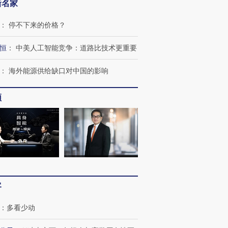
新名家
检体内含3种
度Z世代 用街头抗争将教
机”？难民潮撕裂西班牙
秘鲁纳斯
育部长拱下台
飞地休达
13人遇难
：
停不下来的价格？
恒
：
中美人工智能竞争：道路比技术更重要
：
海外能源供给缺口对中国的影响
进第四届链博
【商旅对话】华住集团
技“链”接产
【特别呈现】寻找100种
CFO：不靠规模取胜，华
【特别呈
有意思的生活方式·第三对
住三大增长引擎是什么？
有意思的
频
客
：
多看少动