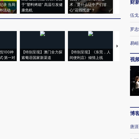
财
纪录 当局
于“塑料烤箱” 高温引发健
术：是什么让中产们甘
粒摇头丸 尿
外活动
康危机
心“花钱找虐”？
毒品
伍戈
罗志
易峘
【推广】走
找100种
【特别呈现】澳门全力探
【特别呈现】《东莞，人
会，让数智科
式·第一对
索葡语国家新渠道
间便利店》倾情上线
业
视
博
唐涯