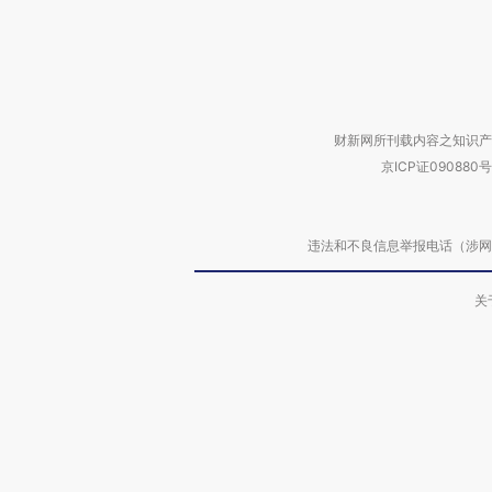
财新网所刊载内容之知识产
京ICP证090880号
违法和不良信息举报电话（涉网络暴力有
关