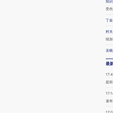
知识
受伤
丁金
村夫
续加
吴晓
最
17:
提前
17:1
速有
17: