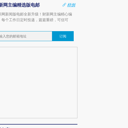
新网主编精选版电邮
样例
新网新闻版电邮全新升级！财新网主编精心编
，每个工作日定时投递，篇篇重磅，可信可
。
订阅
跨国走私7万
视线｜被称为“蟑螂”的印
视线｜“入侵”还是“人道危