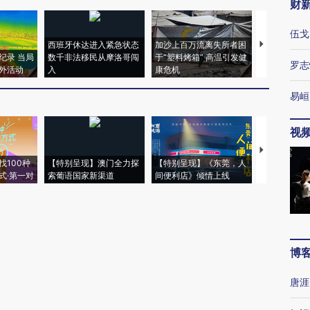
财
伍戈
西班牙休达进入紧急状态
加沙上百万流离失所者困
视线｜HYR
纪录 当局
数千非法移民从摩洛哥闯
于“塑料烤箱” 高温引发健
术：是什么
罗志
外活动
入
康危机
心“花钱找虐
易峘
视
【推广】走
找100种
【特别呈现】澳门全力探
【特别呈现】《东莞，人
会，让数智科
式·第一对
索葡语国家新渠道
间便利店》倾情上线
业
博
唐涯