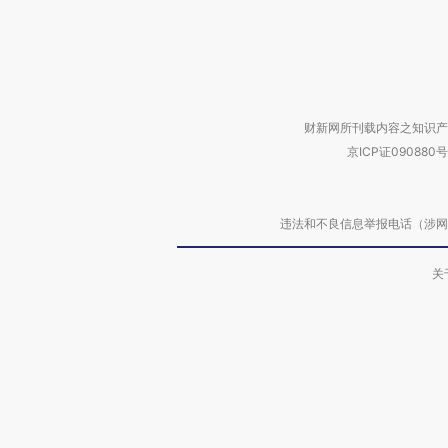
财新网所刊载内容之知识产
京ICP证090880号
违法和不良信息举报电话（涉网络暴力有
关