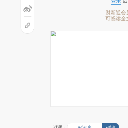
登录
后
财新通会
可畅读全
话题：
#公租房
+关注