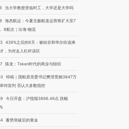
6
当大学教授变临时工，大学还是大学吗
8
海杰航运：今夏北极航道运营将扩大至7
、8航次｜出海·物流
53
439%之后的6天：被硅谷和华尔街追捧
才，为何走入杠杆误区
07
陈龙：Token时代的商业与组织
50
特稿｜国航原党委书记樊澄受贿3847万
审待宣判 否认大多数指控
29
今日开盘：沪指报3896.49点 跌幅
0%
24
蓄势突破后的黄金