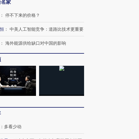
新名家
：
停不下来的价格？
OX的吸金
马航飞行员跨国走私7万
视线｜被称为“蟑螂”的印
让中产们甘
粒摇头丸 尿检体内含3种
度Z世代 用街头抗争将教
秘鲁纳斯
恒
：
中美人工智能竞争：道路比技术更重要
”？
毒品
育部长拱下台
13人遇难
：
海外能源供给缺口对中国的影响
频
进第四届链博
【商旅对话】华住集团
技“链”接产
【特别呈现】寻找100种
CFO：不靠规模取胜，华
【特别呈
有意思的生活方式·第三对
住三大增长引擎是什么？
有意思的
客
：
多看少动