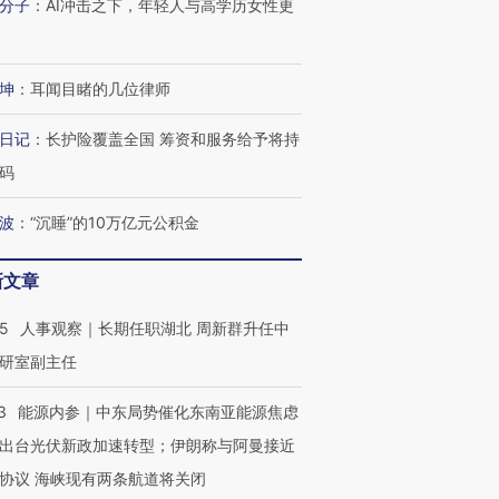
分子
：
AI冲击之下，年轻人与高学历女性更
坤
：
耳闻目睹的几位律师
日记
：
长护险覆盖全国 筹资和服务给予将持
码
波
：
“沉睡”的10万亿元公积金
新文章
25
人事观察｜长期任职湖北 周新群升任中
研室副主任
3
能源内参｜中东局势催化东南亚能源焦虑
出台光伏新政加速转型；伊朗称与阿曼接近
协议 海峡现有两条航道将关闭