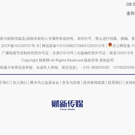
08:
速和
权为财新传媒及/或相关权利人专属所有或持有。未经许可，禁止进行转载、摘编、
京ICP备10026701号-8
|
网信算备110105862729401250013号
|
京公网安备 11
广播电视节目制作经营许可证：京第01015号
|
出版物经营许可证：第直100013号
Copyright 财新网 All Rights Reserved 版权所有 复制必究
害信息举报、未成年人举报、谣言信息）：010-85905050 13195200605 举报邮
于我们
|
加入我们
|
啄木鸟公益基金会
|
意见与反馈
|
提供新闻线索
|
联系我们
|
友情