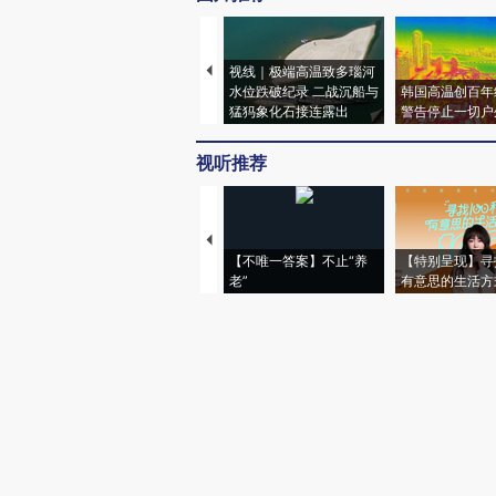
视线｜极端高温致多瑙河
水位跌破纪录 二战沉船与
韩国高温创百年
猛犸象化石接连露出
警告停止一切户
视听推荐
【不唯一答案】不止“养
【特别呈现】寻
老”
有意思的生活方