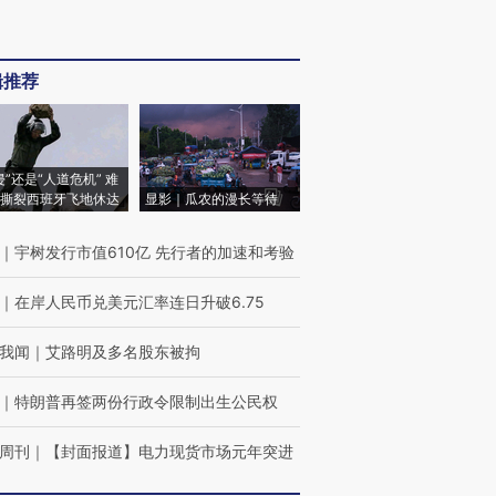
辑推荐
侵”还是“人道危机” 难
撕裂西班牙飞地休达
显影｜瓜农的漫长等待
｜
宇树发行市值610亿 先行者的加速和考验
｜
在岸人民币兑美元汇率连日升破6.75
我闻
｜
艾路明及多名股东被拘
｜
特朗普再签两份行政令限制出生公民权
周刊
｜
【封面报道】电力现货市场元年突进