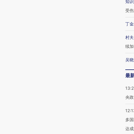
知识
受伤
丁金
村夫
续加
吴晓
最
13:
央政
12:1
多国
达成