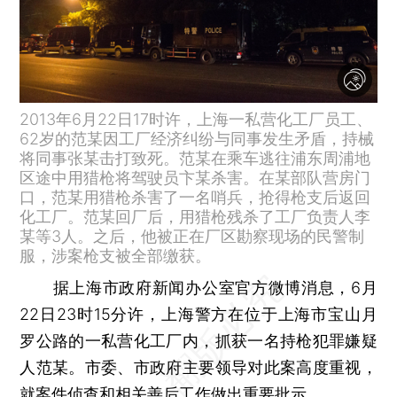
2013年6月22日17时许，上海一私营化工厂员工、
62岁的范某因工厂经济纠纷与同事发生矛盾，持械
将同事张某击打致死。范某在乘车逃往浦东周浦地
区途中用猎枪将驾驶员卞某杀害。在某部队营房门
口，范某用猎枪杀害了一名哨兵，抢得枪支后返回
化工厂。范某回厂后，用猎枪残杀了工厂负责人李
某等3人。之后，他被正在厂区勘察现场的民警制
服，涉案枪支被全部缴获。
据上海市政府新闻办公室官方微博消息，6月
22日23时15分许，上海警方在位于上海市宝山月
罗公路的一私营化工厂内，抓获一名持枪犯罪嫌疑
人范某。市委、市政府主要领导对此案高度重视，
就案件侦查和相关善后工作做出重要批示。