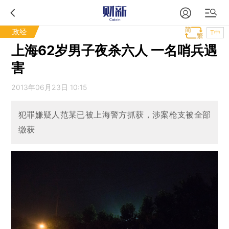
政经
T中
上海62岁男子夜杀六人 一名哨兵遇
害
2013年06月23日 10:15
犯罪嫌疑人范某已被上海警方抓获，涉案枪支被全部
缴获