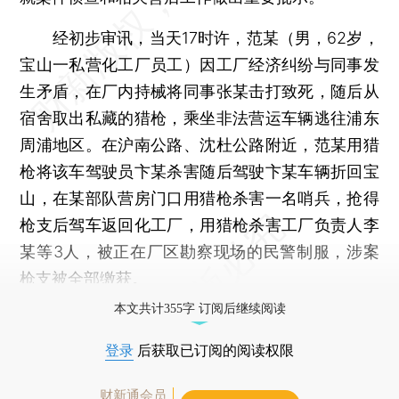
经初步审讯，当天17时许，范某（男，62岁，
宝山一私营化工厂员工）因工厂经济纠纷与同事发
生矛盾，在厂内持械将同事张某击打致死，随后从
宿舍取出私藏的猎枪，乘坐非法营运车辆逃往浦东
周浦地区。在沪南公路、沈杜公路附近，范某用猎
枪将该车驾驶员卞某杀害随后驾驶卞某车辆折回宝
山，在某部队营房门口用猎枪杀害一名哨兵，抢得
枪支后驾车返回化工厂，用猎枪杀害工厂负责人李
某等3人，被正在厂区勘察现场的民警制服，涉案
枪支被全部缴获。
本文共计355字 订阅后继续阅读
登录
后获取已订阅的阅读权限
财新通会员