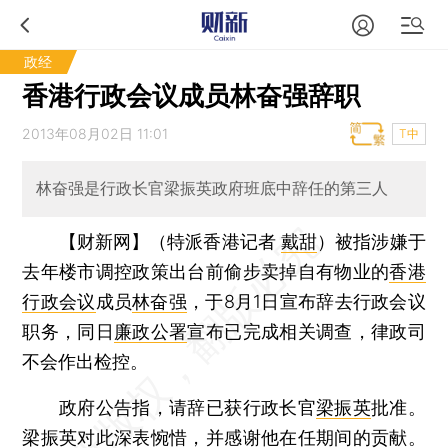
政经
香港行政会议成员林奋强辞职
2013年08月02日 11:01
T中
林奋强是行政长官梁振英政府班底中辞任的第三人
【财新网】（特派香港记者
戴甜
）
被指涉嫌于
去年楼市调控政策出台前偷步卖掉自有物业的
香港
行政会议
成员
林奋强
，于8月1日宣布辞去行政会议
职务，同日
廉政公署
宣布已完成相关调查，律政司
不会作出检控。
政府公告指，请辞已获行政长官
梁振英
批准。
梁振英对此深表惋惜，并感谢他在任期间的贡献。