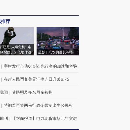
辑推荐
侵”还是“人道危机” 难
撕裂西班牙飞地休达
显影｜瓜农的漫长等待
｜
宇树发行市值610亿 先行者的加速和考验
｜
在岸人民币兑美元汇率连日升破6.75
我闻
｜
艾路明及多名股东被拘
｜
特朗普再签两份行政令限制出生公民权
周刊
｜
【封面报道】电力现货市场元年突进