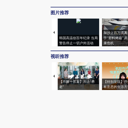
图片推荐
加沙上百万流离
韩国高温创百年纪录 当局
于“塑料烤箱” 
警告停止一切户外活动
康危机
视听推荐
【不唯一答案】不止“养
【特别呈现】寻
老”
有意思的生活方