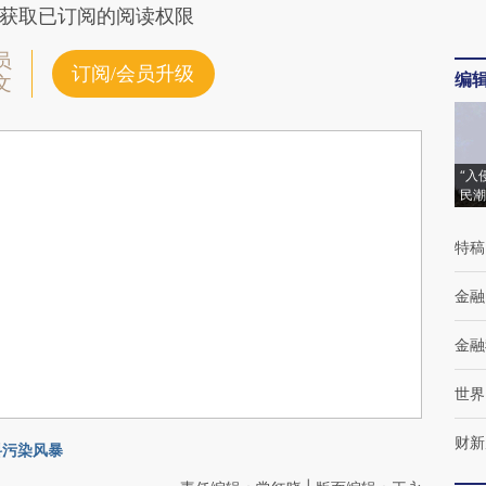
获取已订阅的阅读权限
员
订阅/会员升级
编
文
“入
民潮
特稿
金融
金融
世界
财新
料污染风暴