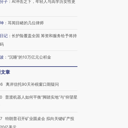
分子
：
AI冲击之下，年轻人与高学历女性更
坤
：
耳闻目睹的几位律师
日记
：
长护险覆盖全国 筹资和服务给予将持
码
波
：
“沉睡”的10万亿元公积金
新文章
46
离岸信托90天补税窗口期疑问
00
普渡机器人如何平衡“脚踏实地”与“仰望星
？
57
特朗普召开矿业圆桌会 拟向关键矿产投
20亿美元