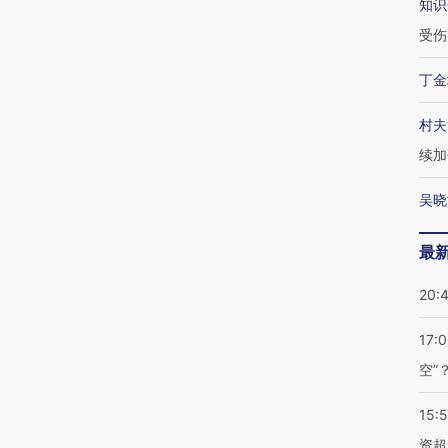
知识
受伤
丁金
村夫
续加
吴晓
最
20:
17:
空”
15:
资超