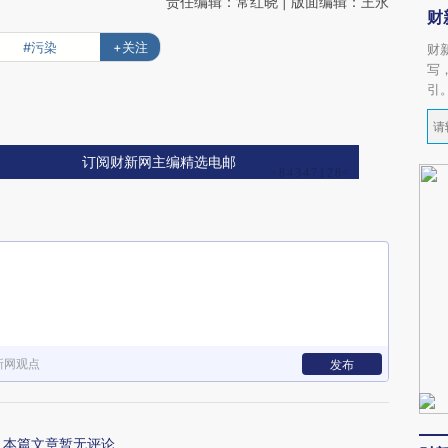
责任编辑：常红晓 | 版面编辑：王永
财
#污染
+关注
财
写
引
订阅财新网主编精选电邮
新网观点
发布
本篇文章暂无评论