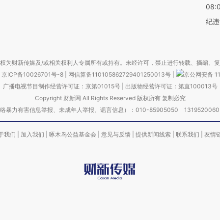
08:
纪违
权为财新传媒及/或相关权利人专属所有或持有。未经许可，禁止进行转载、摘编、
京ICP备10026701号-8
|
网信算备110105862729401250013号
|
京公网安备 11
广播电视节目制作经营许可证：京第01015号
|
出版物经营许可证：第直100013号
Copyright 财新网 All Rights Reserved 版权所有 复制必究
害信息举报、未成年人举报、谣言信息）：010-85905050 13195200605 举报邮
于我们
|
加入我们
|
啄木鸟公益基金会
|
意见与反馈
|
提供新闻线索
|
联系我们
|
友情