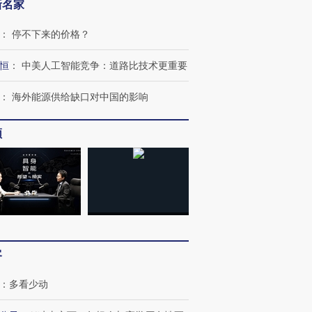
新名家
：
停不下来的价格？
恒
：
中美人工智能竞争：道路比技术更重要
”还是“人道危
湖北宜昌局部短时降雨
哈尔滨遭遇短时极端强降
撕裂西班牙
128毫米 紧急转移近
雨 3小时累计雨量超80毫
秘鲁纳斯
：
海外能源供给缺口对中国的影响
4000人
米
13人遇难
频
进第四届链博
【商旅对话】华住集团
技“链”接产
【特别呈现】寻找100种
CFO：不靠规模取胜，华
【特别呈
有意思的生活方式·第三对
住三大增长引擎是什么？
有意思的
客
：
多看少动