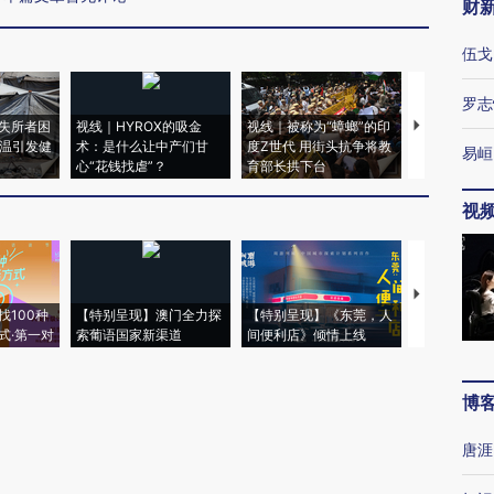
财
伍戈
罗志
失所者困
视线｜HYROX的吸金
视线｜被称为“蟑螂”的印
视线｜“入侵
高温引发健
术：是什么让中产们甘
度Z世代 用街头抗争将教
机”？难民潮
易峘
心“花钱找虐”？
育部长拱下台
飞地休达
视
【推广】走
找100种
【特别呈现】澳门全力探
【特别呈现】《东莞，人
会，让数智科
式·第一对
索葡语国家新渠道
间便利店》倾情上线
业
博
唐涯