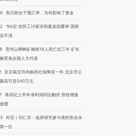
09
美日联合干预汇率，为何影响了黄金
32
“90后”农民工讨薪涉刑案发回重审 因部
实不清
36
贵州山脚树矿难致16人死亡近三年 矿长
被罢免全国人大代表
2
非京籍五环内购房社保降至一年 北京市公
最高可贷340万元
7
寒武纪上半年净利润同比翻倍 营收增速
放缓
53
对话｜邱仁宗：临床研究参与者的安全永
第一位