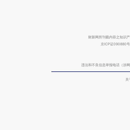
财新网所刊载内容之知识产
京ICP证090880号
违法和不良信息举报电话（涉网络暴力有
关