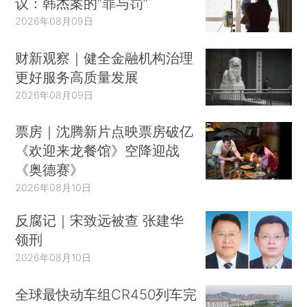
议：韩杰案的“罪与罚”
2026年08月09日
财新观察｜健全金融机构治理
更好服务高质量发展
2026年08月09日
票房｜沈腾新片点映票房破亿
《欢迎来龙餐馆》空降迎战
《奥德赛》
2026年08月10日
反腐记｜宋致远被查 张建华
领刑
2026年08月10日
全球最快动车组CR450列车完