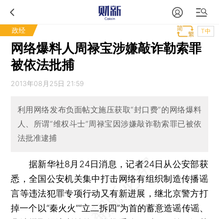
政经
T中
网络爆料人周禄宝涉嫌敲诈勒索罪
被依法批捕
2013年08月25日 21:59
利用网络发布负面帖文施压获取“封口费”的网络爆料
人、所谓“维权斗士”周禄宝因涉嫌敲诈勒索罪已被依
法批准逮捕
据新华社8月24日消息，记者24日从公安部获
悉，全国公安机关集中打击网络有组织制造传播谣
言等违法犯罪专项行动又有新进展，继北京警方打
掉一个以“秦火火”“立二拆四”为首的蓄意造谣传谣、