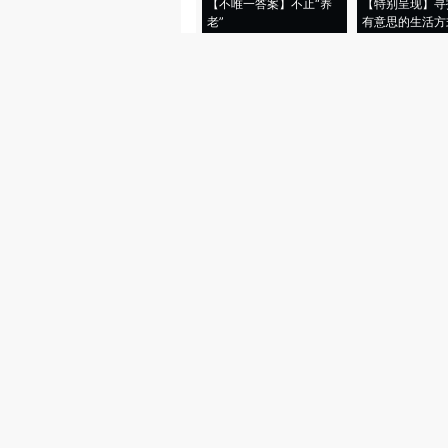
【不唯一答案】不止“养
【特别呈现】寻
老”
有意思的生活方