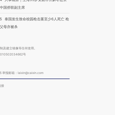
中国侨联副主席
45
泰国发生致命校园枪击案至少6人死亡 枪
父母亦被杀
复制及建立镜像等任何使用。
010502034662号
箱：laixin@caixin.com
链接