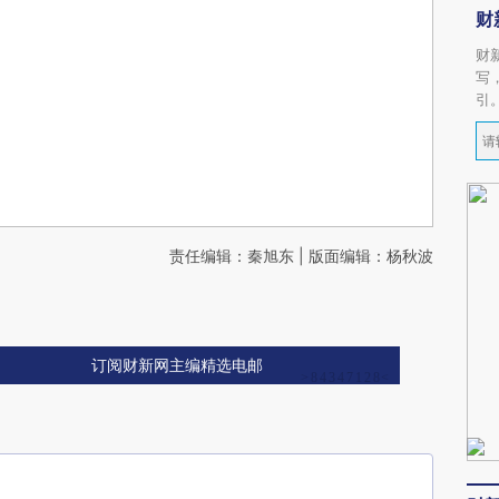
财
财
写
引
责任编辑：秦旭东 | 版面编辑：杨秋波
订阅财新网主编精选电邮