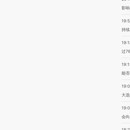
影响
19:5
持续
19:1
过7
19:1
能否
19:
大选
19:0
会向
18: