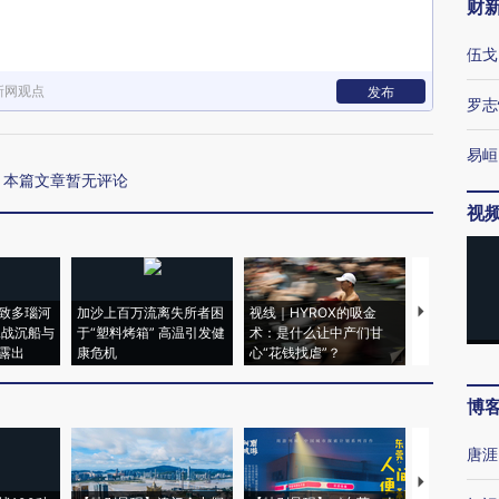
财
伍戈
新网观点
发布
罗志
易峘
本篇文章暂无评论
视
致多瑙河
加沙上百万流离失所者困
视线｜HYROX的吸金
马航飞行员
二战沉船与
于“塑料烤箱” 高温引发健
术：是什么让中产们甘
粒摇头丸 尿
露出
康危机
心“花钱找虐”？
毒品
博
唐涯
【推广】走