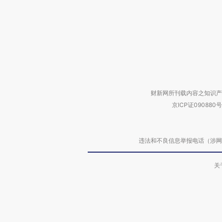
财新网所刊载内容之知识产
京ICP证090880号
违法和不良信息举报电话（涉网络暴力有
关