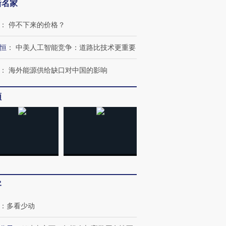
新名家
：
停不下来的价格？
恒
：
中美人工智能竞争：道路比技术更重要
：
海外能源供给缺口对中国的影响
频
跨国走私7万
视线｜被称为“蟑螂”的印
视线｜“入侵”还是“人道危
检体内含3种
度Z世代 用街头抗争将教
机”？难民潮撕裂西班牙
秘鲁纳斯
育部长拱下台
飞地休达
13人遇难
客
：
多看少动
进第四届链博
【商旅对话】华住集团