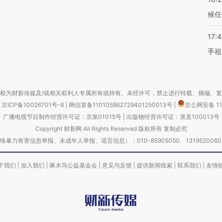
候任
17:
手祖
权为财新传媒及/或相关权利人专属所有或持有。未经许可，禁止进行转载、摘编、
京ICP备10026701号-8
|
网信算备110105862729401250013号
|
京公网安备 11
广播电视节目制作经营许可证：京第01015号
|
出版物经营许可证：第直100013号
Copyright 财新网 All Rights Reserved 版权所有 复制必究
害信息举报、未成年人举报、谣言信息）：010-85905050 13195200605 举报邮
于我们
|
加入我们
|
啄木鸟公益基金会
|
意见与反馈
|
提供新闻线索
|
联系我们
|
友情