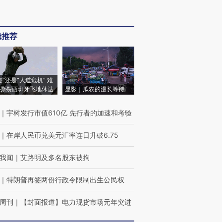
辑推荐
侵”还是“人道危机” 难
撕裂西班牙飞地休达
显影｜瓜农的漫长等待
｜
宇树发行市值610亿 先行者的加速和考验
｜
在岸人民币兑美元汇率连日升破6.75
我闻
｜
艾路明及多名股东被拘
｜
特朗普再签两份行政令限制出生公民权
周刊
｜
【封面报道】电力现货市场元年突进