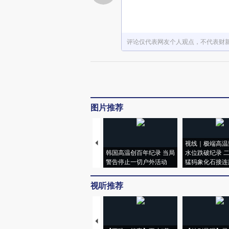
评论仅代表网友个人观点，不代表财
图片推荐
视线｜极端高温
韩国高温创百年纪录 当局
水位跌破纪录 
警告停止一切户外活动
猛犸象化石接连
视听推荐