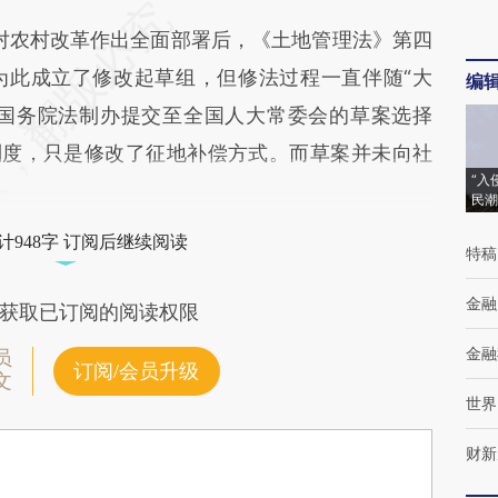
对农村改革作出全面部署后，《土地管理法》第四
为此成立了修改起草组，但修法过程一直伴随“大
编
由国务院法制办提交至全国人大常委会的草案选择
制度，只是修改了征地补偿方式。而草案并未向社
“入
民潮
计948字 订阅后继续阅读
特稿
金融
获取已订阅的阅读权限
金融
员
订阅/会员升级
文
世界
财新