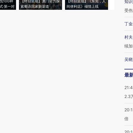
找100种
【特别呈现】澳门全力探
【特别呈现】《东莞，人
会，让数智科
知识
式·第一对
索葡语国家新渠道
间便利店》倾情上线
业
受伤
丁金
村夫
续加
吴晓
最
21:
2.
20:
倍
20:1