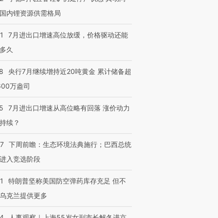
国内锂资源供需格局
1
7月进出口增速高位放缓，价格驱动还能
多久
8
央行7月继续增持近20吨黄金 累计储备超
600万盎司
5
7月进出口增速从高位略有回落 涨价动力
持续？
07
下周前瞻：生态环境法典施行；巴西总统
进入竞选阶段
1
特朗普坚称美国防空弹药库存充足 但不
乌克兰提供更多
24
人事观察｜上海55岁女副市长解冬进京