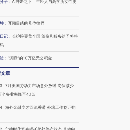
技“链”接产
分子
：
AI冲击之下，年轻人与高学历女性更
【特别呈现】寻找100种
CFO：不靠规模取胜，华
【特别呈
有意思的生活方式·第三对
住三大增长引擎是什么？
有意思的
坤
：
耳闻目睹的几位律师
日记
：
长护险覆盖全国 筹资和服务给予将持
码
波
：
“沉睡”的10万亿元公积金
新文章
43
7月美国劳动力市场意外放缓 岗位减少
3万个失业率降至4.1%
14
海外金融专才回流香港 外籍工作签证翻
2
宁德时代宜春锂矿仍处停产状态 其动向