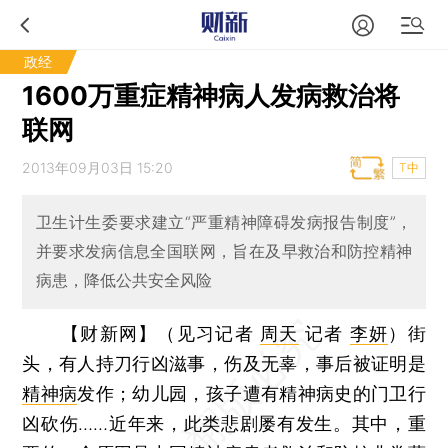
政经
1600万重症精神病人发病救治将
联网
2013年09月03日 15:20
T中
卫生计生委要求建立“严重精神障碍发病报告制度”，
并要求发病信息全国联网，旨在及早救治和防控精神
病患，降低公共安全风险
【财新网】（见习记者
周天
记者
李妍
）
街
头，有人持刀行凶滋事，伤及无辜，事后被证明是
精神病
发作；幼儿园，孩子遭有精神病史的门卫行
凶砍伤……近年来，此类悲剧屡有发生。其中，重