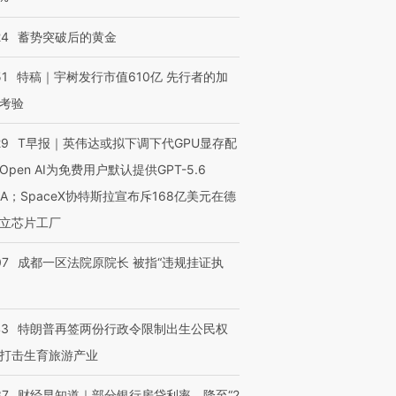
24
蓄势突破后的黄金
51
特稿｜宇树发行市值610亿 先行者的加
考验
29
T早报｜英伟达或拟下调下代GPU显存配
Open AI为免费用户默认提供GPT-5.6
NA；SpaceX协特斯拉宣布斥168亿美元在德
立芯片工厂
07
成都一区法院原院长 被指“违规挂证执
43
特朗普再签两份行政令限制出生公民权
打击生育旅游产业
37
财经早知道｜部分银行房贷利率，降至“2