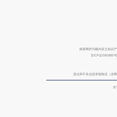
财新网所刊载内容之知识产
京ICP证090880号
违法和不良信息举报电话（涉网络暴力有
关