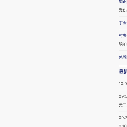
知识
受伤
丁金
村夫
续加
吴晓
最
10:
09:
元二
09:
0.1