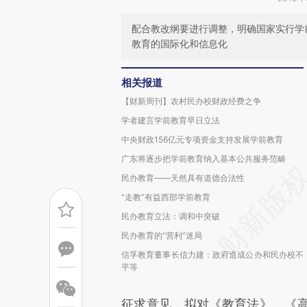
配合教改纲要进行调整，明确国家实行学
教育的国际化和信息化
相关报道
【财新周刊】农村民办校财政经费之争
学者建言学前教育早日立法
中央财政156亿元专项资金支持发展学前教育
广东将逐步把学前教育纳入基本公共服务范畴
民办教育——天然具有道德合法性
“走教”有益西部学前教育
民办教育立法：调和中突破
民办教育的“营利”迷局
信孚教育董事长信力建：政府造成公办和民办校不
平等
征求意见，拟对《教育法》、《