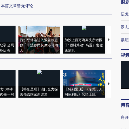
财
本篇文章暂无评论
伍戈
罗志
易峘
西班牙休达进入紧急状态
加沙上百万流离失所者困
视线｜HYR
纪录 当局
数千非法移民从摩洛哥闯
于“塑料烤箱” 高温引发健
术：是什么
外活动
入
康危机
心“花钱找虐
视
【推广】走
找100种
【特别呈现】澳门全力探
【特别呈现】《东莞，人
会，让数智科
式·第一对
索葡语国家新渠道
间便利店》倾情上线
业
博
唐涯