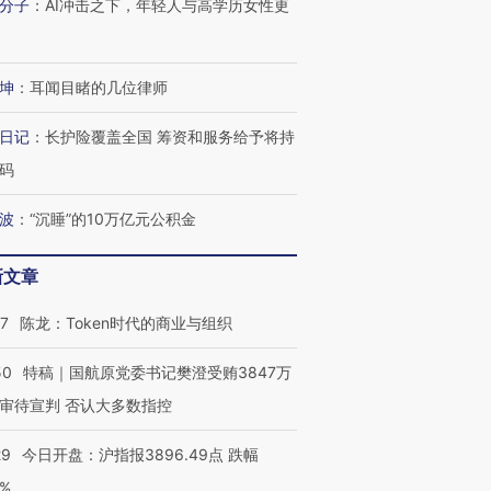
分子
：
AI冲击之下，年轻人与高学历女性更
坤
：
耳闻目睹的几位律师
日记
：
长护险覆盖全国 筹资和服务给予将持
码
波
：
“沉睡”的10万亿元公积金
新文章
07
陈龙：Token时代的商业与组织
50
特稿｜国航原党委书记樊澄受贿3847万
审待宣判 否认大多数指控
29
今日开盘：沪指报3896.49点 跌幅
0%