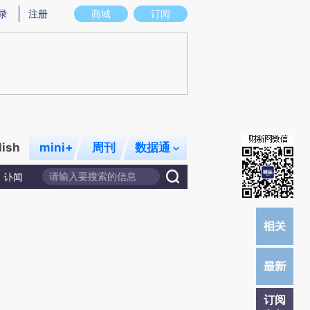
录
注册
商城
订阅
lish
mini+
周刊
数据通
讣闻
订阅