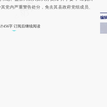
予其党内严重警告处分，免去其县政府党组成员、
编
计456字 订阅后继续阅读
“入
获取已订阅的阅读权限
民潮
员
订阅/会员升级
特稿
文
金融
责任编辑：常红晓 | 版面编辑：王永
金融
世界
订阅财新网主编精选电邮
财新