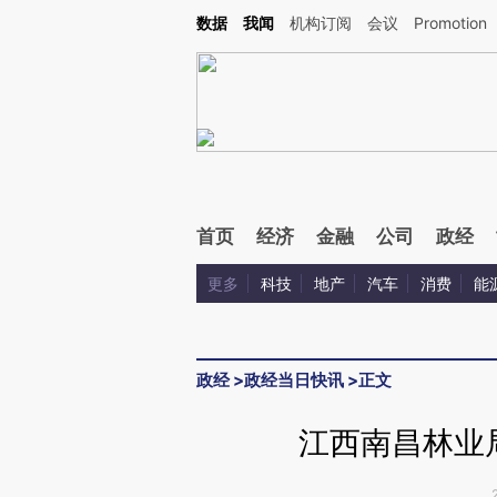
数据
我闻
机构订阅
会议
Promotion
首页
经济
金融
公司
政经
更多
科技
地产
汽车
消费
能
政经
>
政经当日快讯
>
正文
江西南昌林业