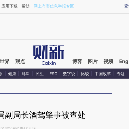
登
应用下载
帮助
网上有害信息举报专区
世界
观点
博客
图片
视频
Eng
源
健康
环科
民生
ESG
数字说
比较
中国改革
专题
局副局长酒驾肇事被查处
2013年09月18日 08:59