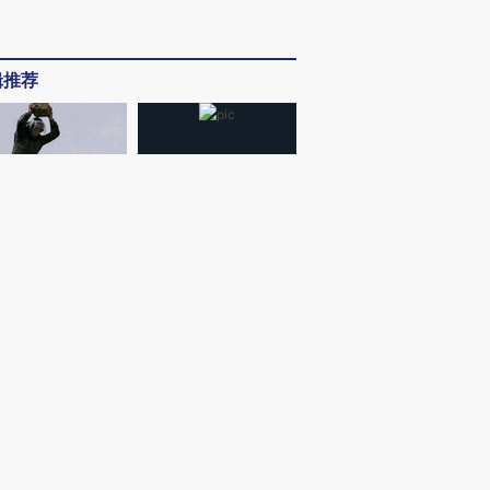
辑推荐
侵”还是“人道危机” 难
撕裂西班牙飞地休达
显影｜瓜农的漫长等待
｜
宇树发行市值610亿 先行者的加速和考验
｜
在岸人民币兑美元汇率连日升破6.75
我闻
｜
艾路明及多名股东被拘
｜
特朗普再签两份行政令限制出生公民权
周刊
｜
【封面报道】电力现货市场元年突进