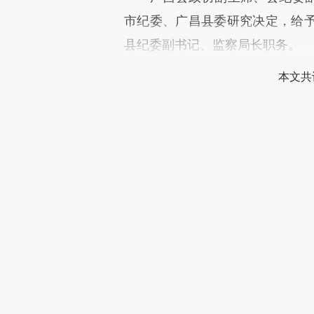
市纪委、广昌县委研究决定，给
县纪委副书记、监察局长职务。
本文共
登录
后
财新通会
可畅读全
推广
财新会员积分兑好礼