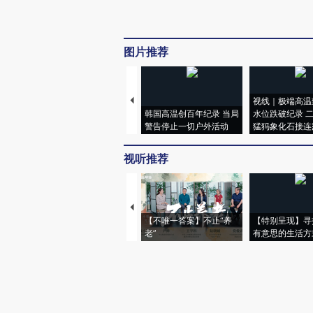
图片推荐
视线｜极端高温
韩国高温创百年纪录 当局
水位跌破纪录 
警告停止一切户外活动
猛犸象化石接连
视听推荐
【不唯一答案】不止“养
【特别呈现】寻
老”
有意思的生活方