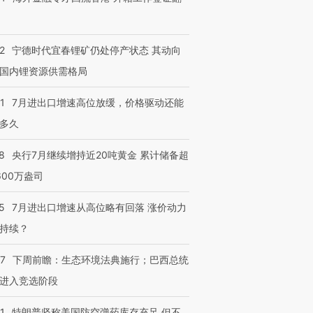
2
宁德时代宜春锂矿仍处停产状态 其动向
国内锂资源供需格局
1
7月进出口增速高位放缓，价格驱动还能
多久
8
央行7月继续增持近20吨黄金 累计储备超
600万盎司
5
7月进出口增速从高位略有回落 涨价动力
持续？
07
下周前瞻：生态环境法典施行；巴西总统
进入竞选阶段
1
特朗普坚称美国防空弹药库存充足 但不