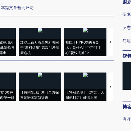
财
本篇文章暂无评论
伍戈
罗志
易峘
致多瑙河
加沙上百万流离失所者困
视线｜HYROX的吸金
马航飞行员
二战沉船与
于“塑料烤箱” 高温引发健
术：是什么让中产们甘
粒摇头丸 尿
露出
康危机
心“花钱找虐”？
毒品
视
【推广】走
找100种
【特别呈现】澳门全力探
【特别呈现】《东莞，人
会，让数智科
式·第一对
索葡语国家新渠道
间便利店》倾情上线
业
博
唐涯