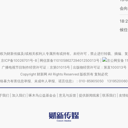
会向
18:
候任
权为财新传媒及/或相关权利人专属所有或持有。未经许可，禁止进行转载、摘编、
京ICP备10026701号-8
|
网信算备110105862729401250013号
|
京公网安备 11
广播电视节目制作经营许可证：京第01015号
|
出版物经营许可证：第直100013号
Copyright 财新网 All Rights Reserved 版权所有 复制必究
害信息举报、未成年人举报、谣言信息）：010-85905050 13195200605 举报邮
于我们
|
加入我们
|
啄木鸟公益基金会
|
意见与反馈
|
提供新闻线索
|
联系我们
|
友情