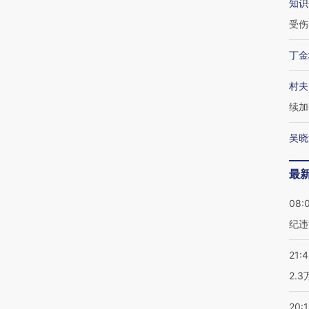
知识
受伤
丁金
村夫
续加
吴晓
最
08:
纪违
21:
2.
20: