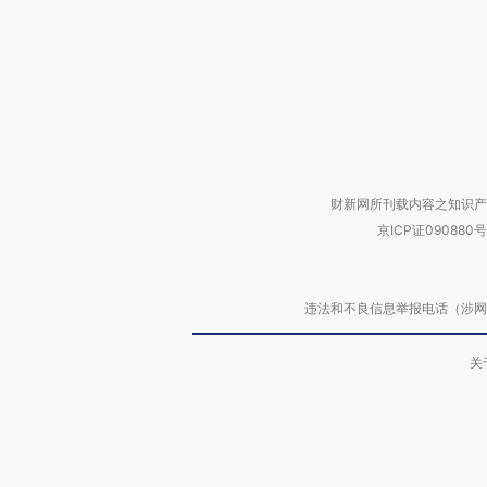
财新网所刊载内容之知识产
京ICP证090880号
违法和不良信息举报电话（涉网络暴力有
关