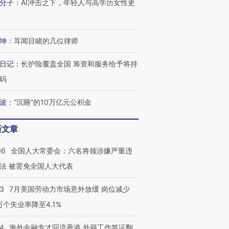
分子
：
AI冲击之下，年轻人与高学历女性更
坤
：
耳闻目睹的几位律师
日记
：
长护险覆盖全国 筹资和服务给予将持
码
波
：
“沉睡”的10万亿元公积金
新文章
06
全国人大常委会：六名将领涉嫌严重违
法 被罢免全国人大代表
43
7月美国劳动力市场意外放缓 岗位减少
3万个失业率降至4.1%
14
海外金融专才回流香港 外籍工作签证翻