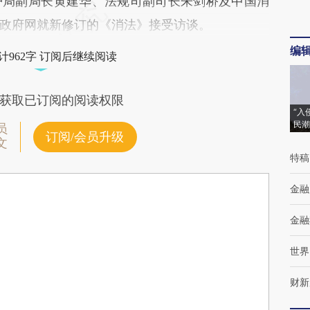
局副局长黄建华、法规司副司长朱剑桥及中国消
政府网就新修订的《消法》接受访谈。
编
计962字 订阅后继续阅读
获取已订阅的阅读权限
“入
民潮
员
订阅/会员升级
文
特稿
金融
金融
世界
财新