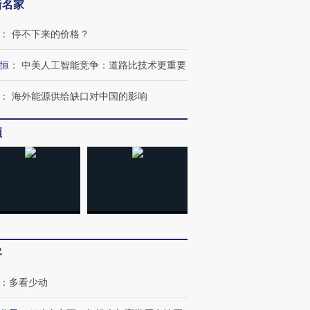
新名家
：
停不下来的价格？
恒
：
中美人工智能竞争：道路比技术更重要
：
海外能源供给缺口对中国的影响
跨国走私7万
视线｜被称为“蟑螂”的印
视线｜“入侵”还是“人道危
检体内含3种
度Z世代 用街头抗争将教
机”？难民潮撕裂西班牙
秘鲁纳斯
育部长拱下台
飞地休达
13人遇难
频
进第四届链博
【商旅对话】华住集团
技“链”接产
【特别呈现】寻找100种
CFO：不靠规模取胜，华
【特别呈
有意思的生活方式·第三对
住三大增长引擎是什么？
有意思的
客
：
多看少动