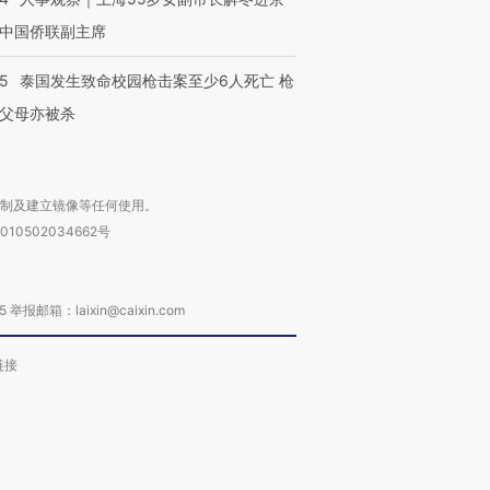
中国侨联副主席
45
泰国发生致命校园枪击案至少6人死亡 枪
父母亦被杀
复制及建立镜像等任何使用。
010502034662号
箱：laixin@caixin.com
链接