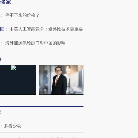
新名家
：
停不下来的价格？
恒
：
中美人工智能竞争：道路比技术更重要
：
海外能源供给缺口对中国的影响
跨国走私7万
视线｜被称为“蟑螂”的印
视线｜“入侵”还是“人道危
检体内含3种
度Z世代 用街头抗争将教
机”？难民潮撕裂西班牙
秘鲁纳斯
育部长拱下台
飞地休达
13人遇难
频
进第四届链博
【商旅对话】华住集团
技“链”接产
【特别呈现】寻找100种
CFO：不靠规模取胜，华
【特别呈
有意思的生活方式·第三对
住三大增长引擎是什么？
有意思的
客
：
多看少动