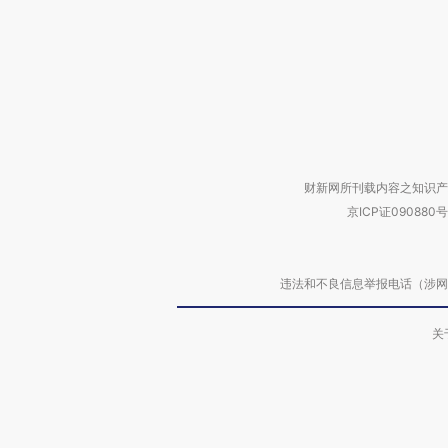
财新网所刊载内容之知识产
京ICP证090880号
违法和不良信息举报电话（涉网络暴力有
关