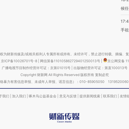
候任
17:
手祖
权为财新传媒及/或相关权利人专属所有或持有。未经许可，禁止进行转载、摘编、
京ICP备10026701号-8
|
网信算备110105862729401250013号
|
京公网安备 11
广播电视节目制作经营许可证：京第01015号
|
出版物经营许可证：第直100013号
Copyright 财新网 All Rights Reserved 版权所有 复制必究
害信息举报、未成年人举报、谣言信息）：010-85905050 13195200605 举报邮
于我们
|
加入我们
|
啄木鸟公益基金会
|
意见与反馈
|
提供新闻线索
|
联系我们
|
友情