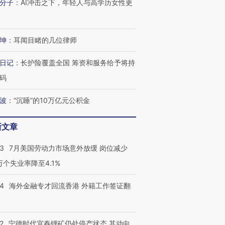
分子
：
AI冲击之下，年轻人与高学历女性更
坤
：
耳闻目睹的几位律师
日记
：
长护险覆盖全国 筹资和服务给予将持
码
波
：
“沉睡”的10万亿元公积金
新文章
43
7月美国劳动力市场意外放缓 岗位减少
3万个失业率降至4.1%
14
海外金融专才回流香港 外籍工作签证翻
2
宁德时代宜春锂矿仍处停产状态 其动向