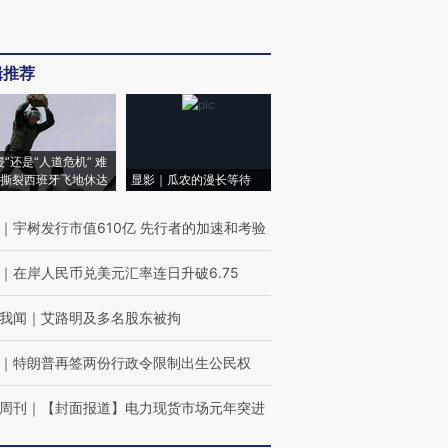
辑推荐
侵”还是“人道危机” 难
撕裂西班牙飞地休达
显影｜瓜农的漫长等待
｜
宇树发行市值610亿 先行者的加速和考验
｜
在岸人民币兑美元汇率连日升破6.75
我闻
｜
艾路明及多名股东被拘
｜
特朗普再签两份行政令限制出生公民权
周刊
｜
【封面报道】电力现货市场元年突进