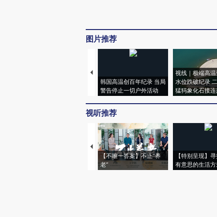
图片推荐
视线｜极端高温
韩国高温创百年纪录 当局
水位跌破纪录 
警告停止一切户外活动
猛犸象化石接连
视听推荐
【不唯一答案】不止“养
【特别呈现】寻
老”
有意思的生活方