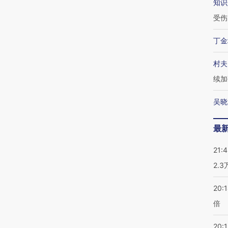
知识
受伤
丁金
村夫
续加
吴晓
最
21:
2.
20:
倍
20:1