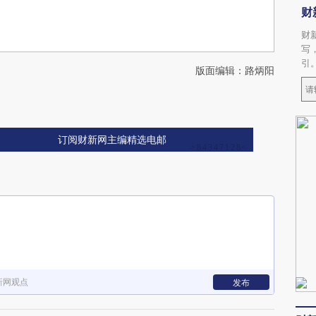
财
财
写
引
版面编辑：路炳阳
订阅财新网主编精选电邮
新网观点
发布