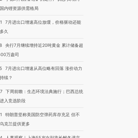
国内锂资源供需格局
1
7月进出口增速高位放缓，价格驱动还能
多久
8
央行7月继续增持近20吨黄金 累计储备超
600万盎司
5
7月进出口增速从高位略有回落 涨价动力
持续？
07
下周前瞻：生态环境法典施行；巴西总统
进入竞选阶段
1
特朗普坚称美国防空弹药库存充足 但不
乌克兰提供更多
24
人事观察｜上海55岁女副市长解冬进京