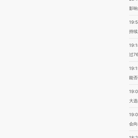
影响
19:5
持续
19:1
过7
19:1
能否
19:
大选
19:0
会向
18: