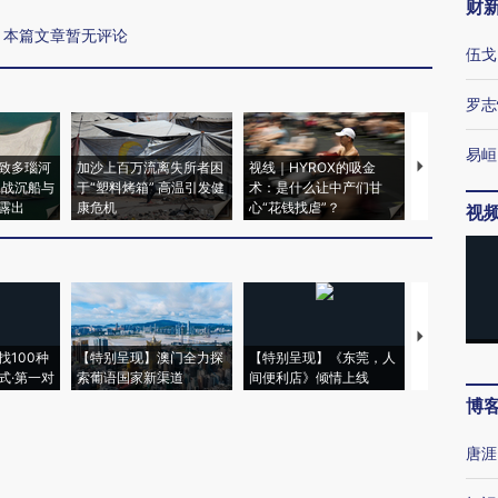
财
本篇文章暂无评论
伍戈
罗志
易峘
致多瑙河
加沙上百万流离失所者困
视线｜HYROX的吸金
马航飞行员
二战沉船与
于“塑料烤箱” 高温引发健
术：是什么让中产们甘
粒摇头丸 尿
露出
康危机
心“花钱找虐”？
毒品
视
【推广】走
找100种
【特别呈现】澳门全力探
【特别呈现】《东莞，人
会，让数智科
式·第一对
索葡语国家新渠道
间便利店》倾情上线
业
博
唐涯