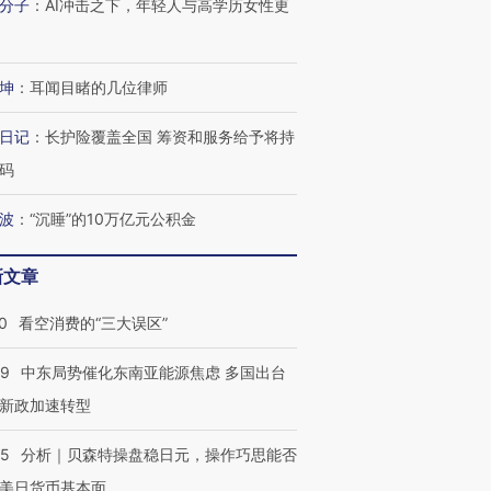
分子
：
AI冲击之下，年轻人与高学历女性更
坤
：
耳闻目睹的几位律师
日记
：
长护险覆盖全国 筹资和服务给予将持
码
波
：
“沉睡”的10万亿元公积金
新文章
0
看空消费的“三大误区”
59
中东局势催化东南亚能源焦虑 多国出台
新政加速转型
05
分析｜贝森特操盘稳日元，操作巧思能否
美日货币基本面