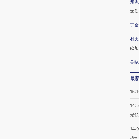
知识
受伤
丁金
村夫
续加
吴晓
最
15:1
14:
光伏
14:
撬动