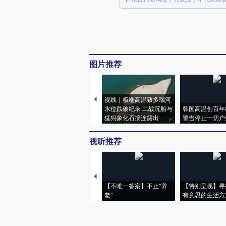
图片推荐
视线｜极端高温致多瑙河
水位跌破纪录 二战沉船与
韩国高温创百年
猛犸象化石接连露出
警告停止一切户
视听推荐
【不唯一答案】不止“养
【特别呈现】寻
老”
有意思的生活方