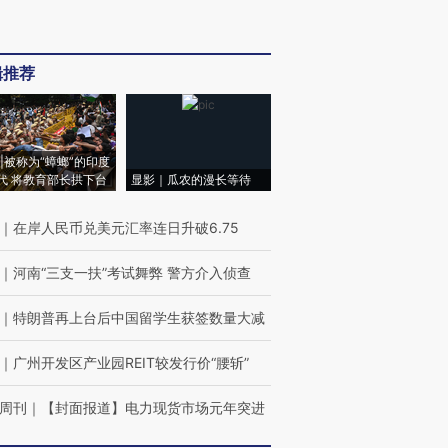
辑推荐
|被称为“蟑螂”的印度
代 将教育部长拱下台
显影｜瓜农的漫长等待
｜
在岸人民币兑美元汇率连日升破6.75
｜
河南“三支一扶”考试舞弊 警方介入侦查
｜
特朗普再上台后中国留学生获签数量大减
｜
广州开发区产业园REIT较发行价“腰斩”
周刊
｜
【封面报道】电力现货市场元年突进