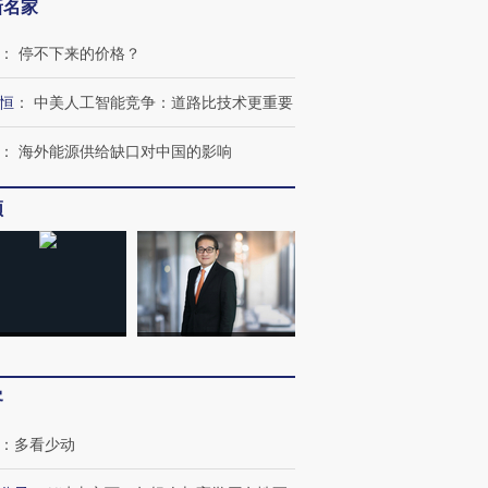
新名家
：
停不下来的价格？
恒
：
中美人工智能竞争：道路比技术更重要
：
海外能源供给缺口对中国的影响
频
跨国走私7万
视线｜HYROX的吸金
视线｜被
检体内含3种
术：是什么让中产们甘
泽连斯基密集出访美英 索
度Z世代
心“花钱找虐”？
要防空导弹“救急”
育部长拱
进第四届链博
【商旅对话】华住集团
客
技“链”接产
【特别呈现】寻找100种
CFO：不靠规模取胜，华
【特别呈
有意思的生活方式·第三对
住三大增长引擎是什么？
有意思的
：
多看少动