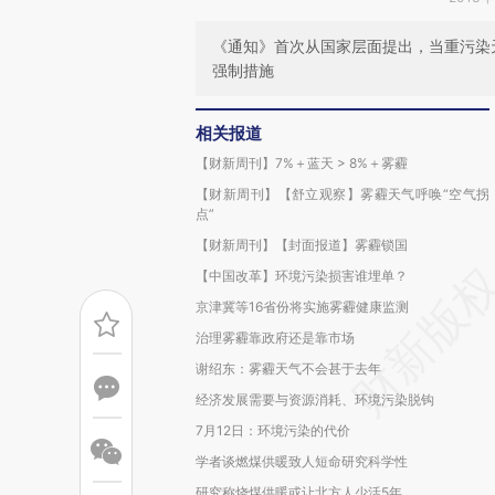
《通知》首次从国家层面提出，当重污染
强制措施
相关报道
【财新周刊】7%＋蓝天 > 8%＋雾霾
【财新周刊】【舒立观察】雾霾天气呼唤“空气拐
点”
【财新周刊】【封面报道】雾霾锁国
【中国改革】环境污染损害谁埋单？
京津冀等16省份将实施雾霾健康监测
治理雾霾靠政府还是靠市场
谢绍东：雾霾天气不会甚于去年
经济发展需要与资源消耗、环境污染脱钩
7月12日：环境污染的代价
学者谈燃煤供暖致人短命研究科学性
研究称烧煤供暖或让北方人少活5年