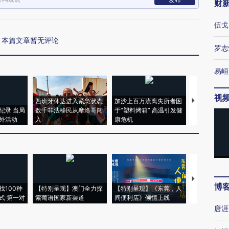
财
伍戈
本篇文章暂无评论
罗志
易峘
视
西班牙休达进入紧急状态
加沙上百万流离失所者困
马航飞行员
纪录 当局
数千非法移民从摩洛哥闯
于“塑料烤箱” 高温引发健
粒摇头丸 尿
外活动
入
康危机
毒品
【推广】走
博
找100种
【特别呈现】澳门全力探
【特别呈现】《东莞，人
会，让数智科
式·第一对
索葡语国家新渠道
间便利店》倾情上线
业
唐涯