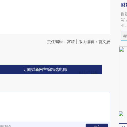
财
财
写
引
责任编辑：宫靖 | 版面编辑：曹文姣
订阅财新网主编精选电邮
新网观点
发布