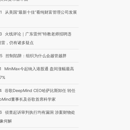
1
从美国“最新十佳”看纯财富管理公司发展
3
火线评论｜广东雷州“特教老师招聘违
很雷，仍有诸多疑点
05
控制陷阱：组织为什么会越管越胖
1
MiniMax今起纳入港股通 盘间涨幅最高
77%
4
谷歌DeepMind CEO哈萨比斯卸任 转任
epMind董事长及谷歌首席科学家
6
侦查起诉审判执行均有漏洞 涉案财物处
象何解