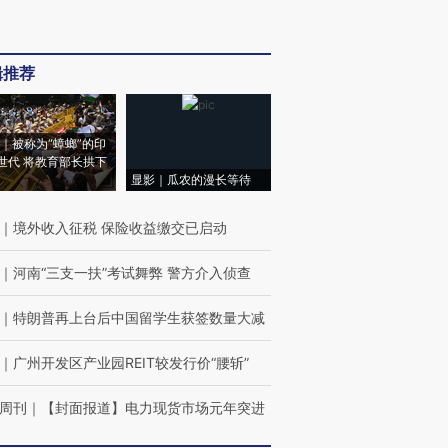
辑推荐
｜被称为“蟑螂”的印
世代 将教育部长拱下
显影｜瓜农的漫长等待
｜
境外收入征税 保险收益缴交已启动
｜
河南“三支一扶”考试舞弊 警方介入侦查
｜
特朗普再上台后中国留学生获签数量大减
｜
广州开发区产业园REIT较发行价“腰斩”
周刊
｜
【封面报道】电力现货市场元年突进