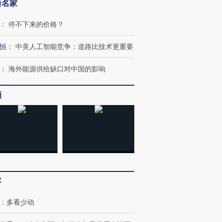
新名家
：
停不下来的价格？
跨国走私7万
视线｜HY
检体内含3种
泽连斯基密集出访美英 索
秘鲁纳斯卡观光飞机坠毁
术：是什
恒
：
中美人工智能竞争：道路比技术更重要
要防空导弹“救急”
13人遇难
心“花钱找
：
海外能源供给缺口对中国的影响
频
进第四届链博
【商旅对话】华住集团
技“链”接产
【特别呈现】寻找100种
CFO：不靠规模取胜，华
【特别呈
有意思的生活方式·第三对
住三大增长引擎是什么？
有意思的
客
：
多看少动