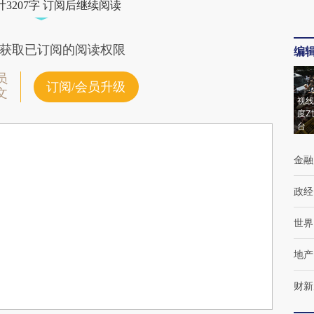
3207字 订阅后继续阅读
获取已订阅的阅读权限
编
员
订阅/会员升级
文
视线
度Z
台
金融
政经
世界
地产
财新