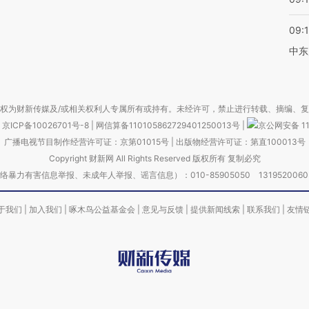
09:
中东
权为财新传媒及/或相关权利人专属所有或持有。未经许可，禁止进行转载、摘编、
京ICP备10026701号-8
|
网信算备110105862729401250013号
|
京公网安备 11
广播电视节目制作经营许可证：京第01015号
|
出版物经营许可证：第直100013号
Copyright 财新网 All Rights Reserved 版权所有 复制必究
害信息举报、未成年人举报、谣言信息）：010-85905050 13195200605 举报邮
于我们
|
加入我们
|
啄木鸟公益基金会
|
意见与反馈
|
提供新闻线索
|
联系我们
|
友情