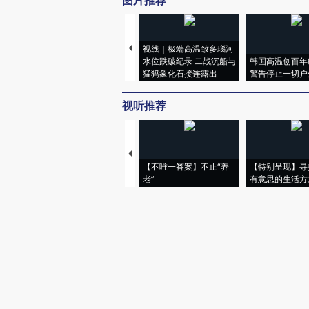
图片推荐
视线｜极端高温致多瑙河
水位跌破纪录 二战沉船与
韩国高温创百年
猛犸象化石接连露出
警告停止一切户
视听推荐
【不唯一答案】不止“养
【特别呈现】寻
老”
有意思的生活方