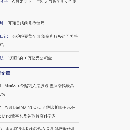
分子
：
AI冲击之下，年轻人与高学历女性更
坤
：
耳闻目睹的几位律师
日记
：
长护险覆盖全国 筹资和服务给予将持
码
波
：
“沉睡”的10万亿元公积金
新文章
1
MiniMax今起纳入港股通 盘间涨幅最高
77%
4
谷歌DeepMind CEO哈萨比斯卸任 转任
epMind董事长及谷歌首席科学家
6
侦查起诉审判执行均有漏洞 涉案财物处