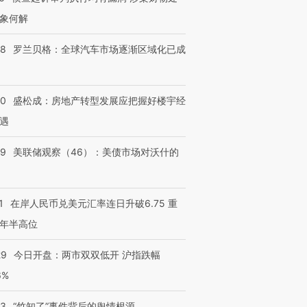
象何解
58
罗兰贝格：全球汽车市场逐渐区域化已成
50
盛松成：房地产转型发展应把握好楼宇经
遇
39
美联储观察（46）：美债市场对沃什的
1
在岸人民币兑美元汇率连日升破6.75 重
年半高位
29
今日开盘：两市双双低开 沪指跌幅
6%
13
“竹知了”事件背后的舆情根源