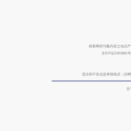
财新网所刊载内容之知识产
京ICP证090880号
违法和不良信息举报电话（涉网络暴力有
关