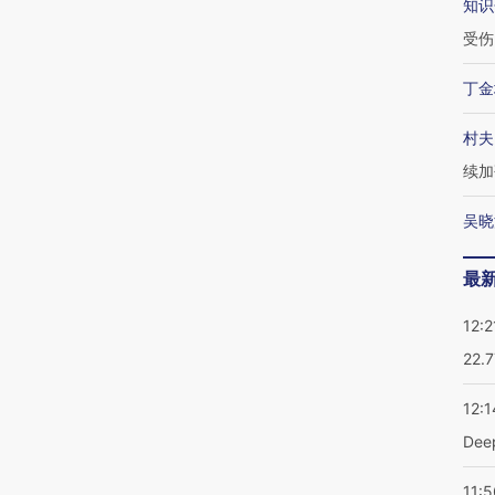
知识
受伤
丁金
村夫
续加
吴晓
最
12:2
22.
12:1
De
11:5