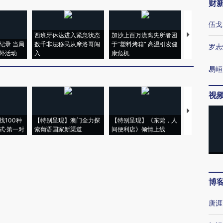
财
伍戈
西班牙休达进入紧急状态
加沙上百万流离失所者困
马航飞行员
纪录 当局
数千非法移民从摩洛哥闯
于“塑料烤箱” 高温引发健
粒摇头丸 尿
罗志
外活动
入
康危机
毒品
易峘
视
【推广】走
找100种
【特别呈现】澳门全力探
【特别呈现】《东莞，人
会，让数智科
式·第一对
索葡语国家新渠道
间便利店》倾情上线
业
博
唐涯