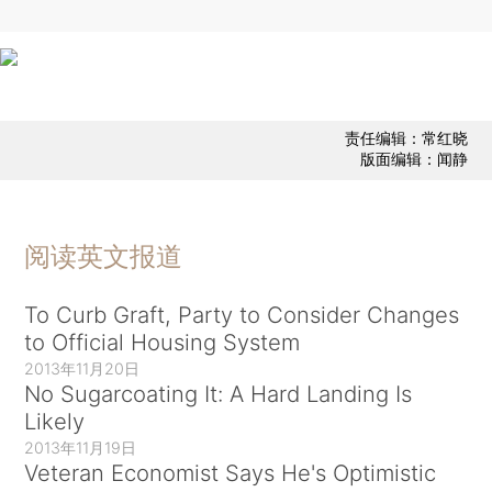
责任编辑：常红晓
版面编辑：闻静
阅读英文报道
To Curb Graft, Party to Consider Changes
to Official Housing System
2013年11月20日
No Sugarcoating It: A Hard Landing Is
Likely
2013年11月19日
Veteran Economist Says He's Optimistic