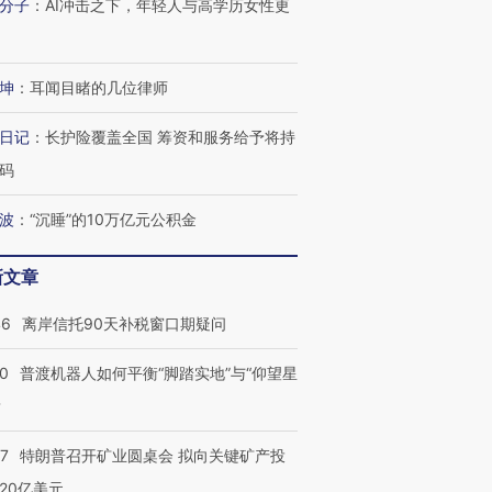
分子
：
AI冲击之下，年轻人与高学历女性更
坤
：
耳闻目睹的几位律师
日记
：
长护险覆盖全国 筹资和服务给予将持
码
波
：
“沉睡”的10万亿元公积金
新文章
46
离岸信托90天补税窗口期疑问
00
普渡机器人如何平衡“脚踏实地”与“仰望星
？
57
特朗普召开矿业圆桌会 拟向关键矿产投
20亿美元