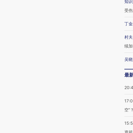
知识
受伤
丁金
村夫
续加
吴晓
最
20:
17:
空”
15:
资超