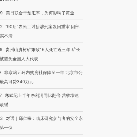
09
美日联合干预汇率，为何影响了黄金
32
“90后”农民工讨薪涉刑案发回重审 因部
实不清
36
贵州山脚树矿难致16人死亡近三年 矿长
被罢免全国人大代表
2
非京籍五环内购房社保降至一年 北京市公
最高可贷340万元
7
寒武纪上半年净利润同比翻倍 营收增速
放缓
53
对话｜邱仁宗：临床研究参与者的安全永
第一位