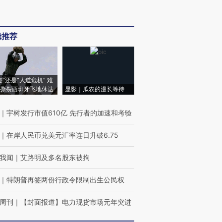
辑推荐
侵”还是“人道危机” 难
撕裂西班牙飞地休达
显影｜瓜农的漫长等待
｜
宇树发行市值610亿 先行者的加速和考验
｜
在岸人民币兑美元汇率连日升破6.75
我闻
｜
艾路明及多名股东被拘
｜
特朗普再签两份行政令限制出生公民权
周刊
｜
【封面报道】电力现货市场元年突进