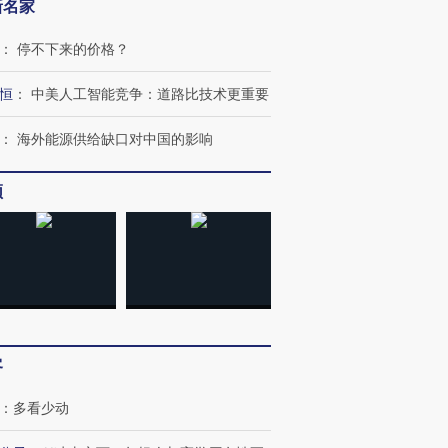
新名家
：
停不下来的价格？
恒
：
中美人工智能竞争：道路比技术更重要
：
海外能源供给缺口对中国的影响
频
”还是“人道危
湖北宜昌局部短时降雨
哈尔滨遭遇短时极端强降
撕裂西班牙
128毫米 紧急转移近
雨 3小时累计雨量超80毫
秘鲁纳斯
4000人
米
13人遇难
客
进第四届链博
【商旅对话】华住集团
技“链”接产
【特别呈现】寻找100种
CFO：不靠规模取胜，华
【特别呈
：
多看少动
有意思的生活方式·第三对
住三大增长引擎是什么？
有意思的