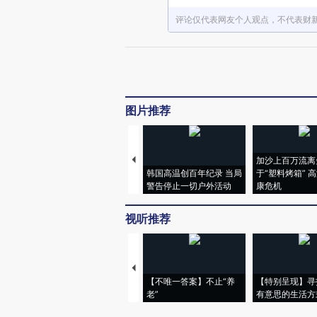
评论仅代表网友个人观点，不代表财
图片推荐
加沙上百万流离
韩国高温创百年纪录 当局
于“塑料烤箱” 
警告停止一切户外活动
康危机
视听推荐
【不唯一答案】不止“养
【特别呈现】寻
老”
有意思的生活方