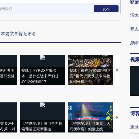
财
新网观点
发布
伍戈
罗志
本篇文章暂无评论
易峘
视
失所者困
视线｜HYROX的吸金
视线｜被称为“蟑螂”的印
视线｜“入侵
高温引发健
术：是什么让中产们甘
度Z世代 用街头抗争将教
机”？难民潮
心“花钱找虐”？
育部长拱下台
飞地休达
博
【推广】走
找100种
【特别呈现】澳门全力探
【特别呈现】《东莞，人
会，让数智科
唐涯
式·第一对
索葡语国家新渠道
间便利店》倾情上线
业