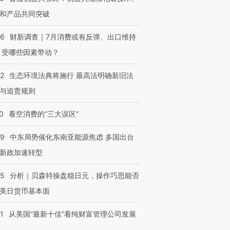
和产品共同突破
56
财新调查｜7月消费或有反弹、出口维持
 受哪些因素带动？
42
生态环境法典将施行 最高法明确新旧法
与追责规则
0
看空消费的“三大误区”
59
中东局势催化东南亚能源焦虑 多国出台
新政加速转型
05
分析｜贝森特操盘稳日元，操作巧思能否
美日货币基本面
1
从美国“最新十佳”看纯财富管理公司发展