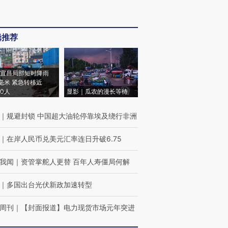
辑推荐
宜昌局部短时降雨
8毫米 紧急转移近
00人
显影｜瓜农的漫长等待
｜
规避封锁 中国超大油轮停靠埃及绕行非洲
｜
在岸人民币兑美元汇率连日升破6.75
我闻
｜
资管掌舵人更替 百年人寿僵局何解
｜
多国出台光伏新政加速转型
周刊
｜
【封面报道】电力现货市场元年突进