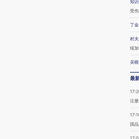
知识
受伤
丁金
村夫
续加
吴晓
最
17:2
注册
17:1
国品
17: