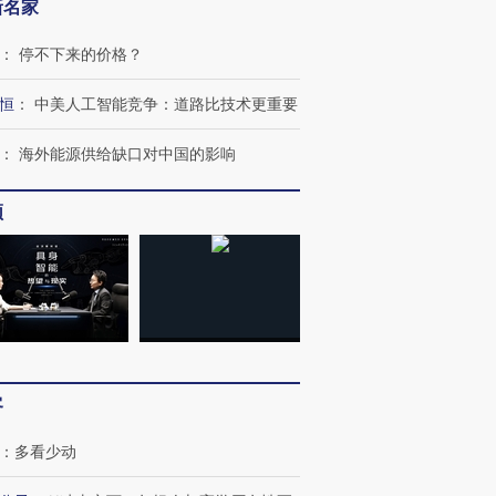
新名家
：
停不下来的价格？
恒
：
中美人工智能竞争：道路比技术更重要
OX的吸金
马航飞行员跨国走私7万
视线｜被称为“蟑螂”的印
让中产们甘
粒摇头丸 尿检体内含3种
度Z世代 用街头抗争将教
秘鲁纳斯
：
海外能源供给缺口对中国的影响
”？
毒品
育部长拱下台
13人遇难
频
进第四届链博
【商旅对话】华住集团
技“链”接产
【特别呈现】寻找100种
CFO：不靠规模取胜，华
【特别呈
有意思的生活方式·第三对
住三大增长引擎是什么？
有意思的
客
：
多看少动