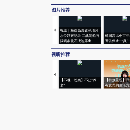
图片推荐
视线｜极端高温致多瑙河
水位跌破纪录 二战沉船与
韩国高温创百年
猛犸象化石接连露出
警告停止一切户
视听推荐
【不唯一答案】不止“养
【特别呈现】寻
老”
有意思的生活方