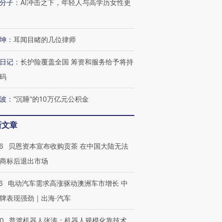
分子
：
AI冲击之下，年轻人与高学历女性更
坤
：
耳闻目睹的几位律师
日记
：
长护险覆盖全国 筹资和服务给予将持
码
波
：
“沉睡”的10万亿元公积金
新文章
6
贝恩资本宣布收购贡茶 在中国大陆无法
商标后退出市场
6
电动汽车需求高涨驱动澳洲车市增长 中
牌表现强劲｜出海·汽车
00
普渡机器人张涛：机器人规模化靠技术、