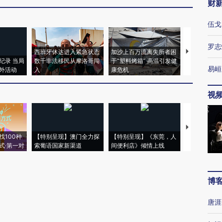
财
伍戈
罗志
西班牙休达进入紧急状态
加沙上百万流离失所者困
视线｜HYR
纪录 当局
数千非法移民从摩洛哥闯
于“塑料烤箱” 高温引发健
术：是什么
易峘
外活动
入
康危机
心“花钱找虐
视
【推广】走
找100种
【特别呈现】澳门全力探
【特别呈现】《东莞，人
会，让数智科
式·第一对
索葡语国家新渠道
间便利店》倾情上线
业
博
唐涯