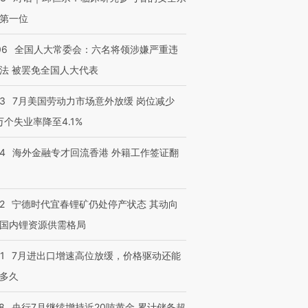
第一位
06
全国人大常委会：六名将领涉嫌严重违
法 被罢免全国人大代表
43
7月美国劳动力市场意外放缓 岗位减少
3万个失业率降至4.1%
14
海外金融专才回流香港 外籍工作签证翻
2
宁德时代宜春锂矿仍处停产状态 其动向
国内锂资源供需格局
1
7月进出口增速高位放缓，价格驱动还能
多久
8
央行7月继续增持近20吨黄金 累计储备超