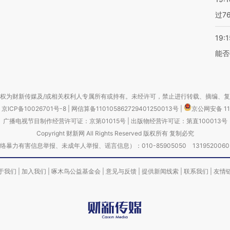
过7
19:1
能否
权为财新传媒及/或相关权利人专属所有或持有。未经许可，禁止进行转载、摘编、
京ICP备10026701号-8
|
网信算备110105862729401250013号
|
京公网安备 11
广播电视节目制作经营许可证：京第01015号
|
出版物经营许可证：第直100013号
Copyright 财新网 All Rights Reserved 版权所有 复制必究
害信息举报、未成年人举报、谣言信息）：010-85905050 13195200605 举报邮
于我们
|
加入我们
|
啄木鸟公益基金会
|
意见与反馈
|
提供新闻线索
|
联系我们
|
友情