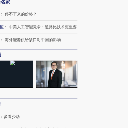
新名家
：
停不下来的价格？
恒
：
中美人工智能竞争：道路比技术更重要
：
海外能源供给缺口对中国的影响
频
跨国走私7万
视线｜被称为“蟑螂”的印
视线｜“入侵”还是“人道危
检体内含3种
度Z世代 用街头抗争将教
机”？难民潮撕裂西班牙
秘鲁纳斯
育部长拱下台
飞地休达
13人遇难
进第四届链博
【商旅对话】华住集团
客
技“链”接产
【特别呈现】寻找100种
CFO：不靠规模取胜，华
【特别呈
有意思的生活方式·第三对
住三大增长引擎是什么？
有意思的
：
多看少动