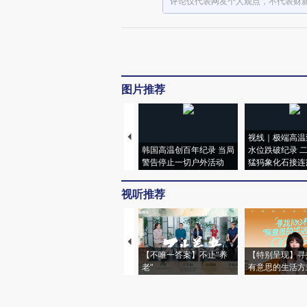
评论仅代表网友个人观点，不代表财
图片推荐
视线｜极端高温
韩国高温创百年纪录 当局
水位跌破纪录 
警告停止一切户外活动
猛犸象化石接连
视听推荐
【不唯一答案】不止“养
【特别呈现】寻
老”
有意思的生活方