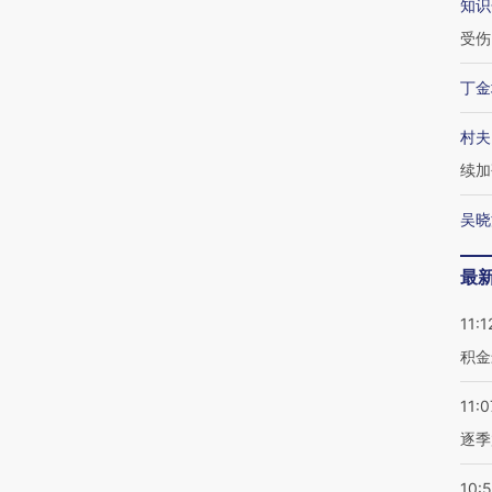
知识
受伤
丁金
村夫
续加
吴晓
最
11:1
积金
11:0
逐季
10: