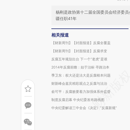
杨刚是政协第十二届全国委员会经济委员
疆任职41年
相关报道
【财新周刊】【封面报道】反腐全覆盖
【财新周刊】【封面报道】反腐求变
反腐五年规划出台 下一个“老虎”是谁
2014年反腐前瞻：始于治标 寻路治本
季卫东：权大还是法大是反腐根本问题
财新峰会嘉宾精彩观点之反腐与法治
俞可平：反腐败要着力加强体系外监督
制度反腐启幕 中央纪委发布路线图
中央纪委解读三中全会《决定》“反腐新规”