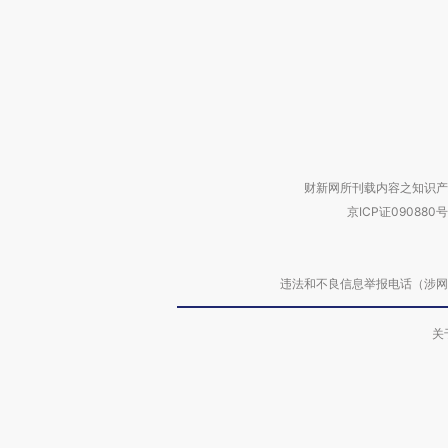
财新网所刊载内容之知识产
京ICP证090880号
违法和不良信息举报电话（涉网络暴力有
关