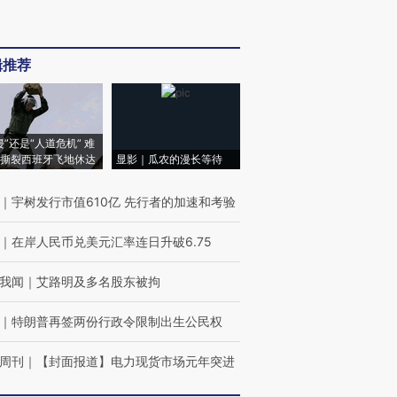
辑推荐
侵”还是“人道危机” 难
撕裂西班牙飞地休达
显影｜瓜农的漫长等待
｜
宇树发行市值610亿 先行者的加速和考验
｜
在岸人民币兑美元汇率连日升破6.75
我闻
｜
艾路明及多名股东被拘
｜
特朗普再签两份行政令限制出生公民权
周刊
｜
【封面报道】电力现货市场元年突进