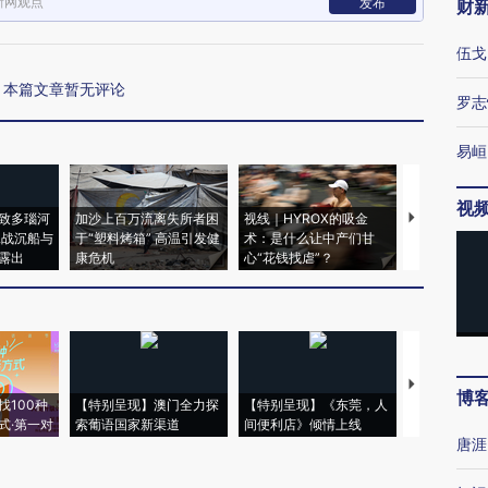
新网观点
发布
财
伍戈
本篇文章暂无评论
罗志
易峘
视
致多瑙河
加沙上百万流离失所者困
视线｜HYROX的吸金
马航飞行员
二战沉船与
于“塑料烤箱” 高温引发健
术：是什么让中产们甘
粒摇头丸 尿
露出
康危机
心“花钱找虐”？
毒品
【推广】走
博
找100种
【特别呈现】澳门全力探
【特别呈现】《东莞，人
会，让数智科
式·第一对
索葡语国家新渠道
间便利店》倾情上线
业
唐涯