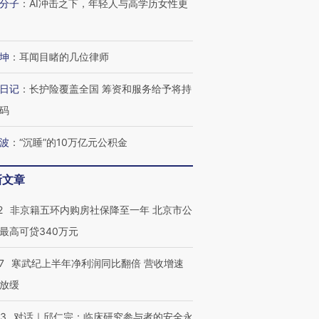
分子
：
AI冲击之下，年轻人与高学历女性更
坤
：
耳闻目睹的几位律师
日记
：
长护险覆盖全国 筹资和服务给予将持
码
波
：
“沉睡”的10万亿元公积金
新文章
2
非京籍五环内购房社保降至一年 北京市公
最高可贷340万元
7
寒武纪上半年净利润同比翻倍 营收增速
放缓
53
对话｜邱仁宗：临床研究参与者的安全永