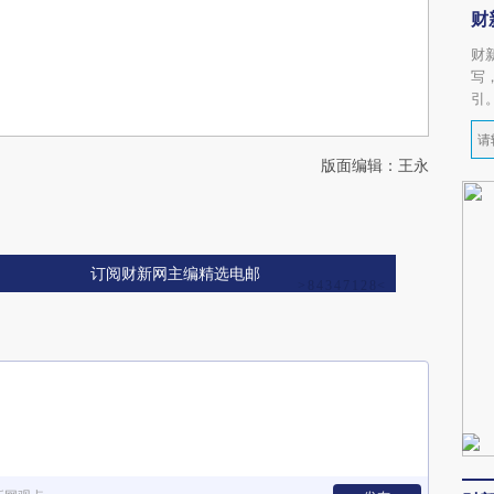
财
财
写
引
版面编辑：王永
订阅财新网主编精选电邮