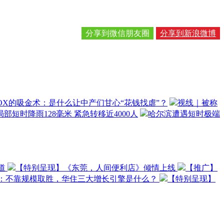
分享到微信朋友圈
分享到新浪微博
OX的吸金术：是什么让中产们甘心“花钱找虐”？
视线｜被称
部短时降雨128毫米 紧急转移近4000人
哈尔滨遭遇短时极端
道
【特别呈现】《东莞，人间便利店》倾情上线
【推广】
O：不靠规模取胜，华住三大增长引擎是什么？
【特别呈现】