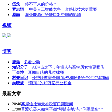
伍戈
：
停不下来的价格？
罗志恒
：
中美人工智能竞争：道路比技术更重要
易峘
：
海外能源供给缺口对中国的影响
视频
博客
唐涯
：
多看少动
知识分子
：
AI冲击之下，年轻人与高学历女性更受伤
丁金坤
：
耳闻目睹的几位律师
村夫日记
：
长护险覆盖全国 筹资和服务给予将持续加码
吴晓波
：
“沉睡”的10万亿元公积金
最新文章
20:46
离岸信托90天补税窗口期疑问
17:00
普渡机器人如何平衡“脚踏实地”与“仰望星空”？