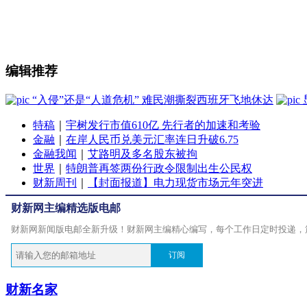
编辑推荐
“入侵”还是“人道危机” 难民潮撕裂西班牙飞地休达
特稿
｜
宇树发行市值610亿 先行者的加速和考验
金融
｜
在岸人民币兑美元汇率连日升破6.75
金融我闻
｜
艾路明及多名股东被拘
世界
｜
特朗普再签两份行政令限制出生公民权
财新周刊
｜
【封面报道】电力现货市场元年突进
财新网主编精选版电邮
财新网新闻版电邮全新升级！财新网主编精心编写，每个工作日定时投递，
订阅
财新名家