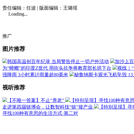
责任编辑：任波 | 版面编辑：王璐瑶
Loading...
推广
图片推荐
韩国高温创百年纪录 当局警告停止一切户外活动
加沙上百
为“蟑螂”的印度Z世代 用街头抗争将教育部长拱下台
视线｜
强降雨 3小时累计雨量超80毫米
秘鲁纳斯卡观光飞机坠毁 1
视听推荐
【不唯一答案】不止“养老”
【特别呈现】寻找100种有意
走进第四届链博会，让数智科技“链”接产业
【特别呈现】寻找
寻找100种有意思的生活方式·第二对