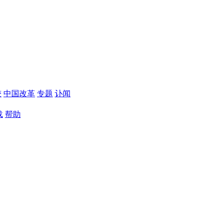
较
中国改革
专题
讣闻
载
帮助