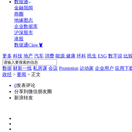
数据通
金融我闻
商圈
地缘图志
企业数据库
沪深股市
港股
数据通Claw🦞
更多
科技
地产
汽车
消费
能源
健康
环科
民生
ESG
数字说
比
数据
财新一线
私房课
会议
Promotion
运动家
企业用户
应用下
政经
>
要闻
>
正文
0
发表评论
分享到微信朋友圈
新浪转发