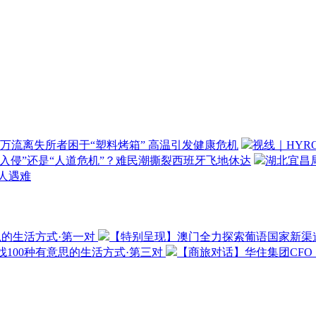
万流离失所者困于“塑料烤箱” 高温引发健康危机
视线｜HYR
“入侵”还是“人道危机”？难民潮撕裂西班牙飞地休达
湖北宜昌局
3人遇难
思的生活方式·第一对
【特别呈现】澳门全力探索葡语国家新渠
100种有意思的生活方式·第三对
【商旅对话】华住集团CF