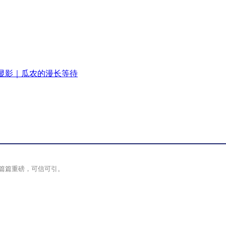
显影｜瓜农的漫长等待
篇篇重磅，可信可引。