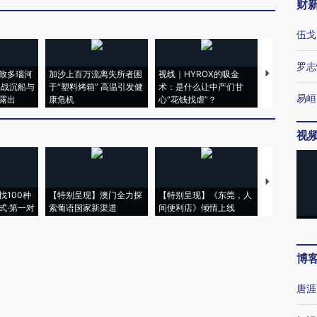
财
伍戈
罗志
致多瑙河
加沙上百万流离失所者困
视线｜HYROX的吸金
马航飞行员
二战沉船与
于“塑料烤箱” 高温引发健
术：是什么让中产们甘
粒摇头丸 尿
易峘
露出
康危机
心“花钱找虐”？
毒品
视
【推广】走
找100种
【特别呈现】澳门全力探
【特别呈现】《东莞，人
会，让数智科
式·第一对
索葡语国家新渠道
间便利店》倾情上线
业
博
唐涯