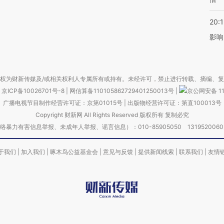
20:1
影响
权为财新传媒及/或相关权利人专属所有或持有。未经许可，禁止进行转载、摘编、
京ICP备10026701号-8
|
网信算备110105862729401250013号
|
京公网安备 11
广播电视节目制作经营许可证：京第01015号
|
出版物经营许可证：第直100013号
Copyright 财新网 All Rights Reserved 版权所有 复制必究
害信息举报、未成年人举报、谣言信息）：010-85905050 13195200605 举报邮
于我们
|
加入我们
|
啄木鸟公益基金会
|
意见与反馈
|
提供新闻线索
|
联系我们
|
友情