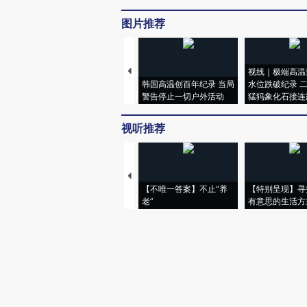
图片推荐
视线｜极端高温
韩国高温创百年纪录 当局
水位跌破纪录 
警告停止一切户外活动
猛犸象化石接连
视听推荐
【不唯一答案】不止“养
【特别呈现】寻
老”
有意思的生活方