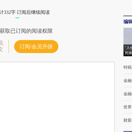
计332字 订阅后继续阅读
编
获取已订阅的阅读权限
员
订阅/会员升级
“入
文
民潮
特稿
金融
金融
世界
财新