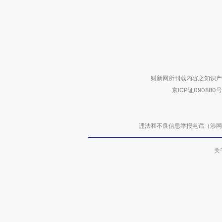
财新网所刊载内容之知识产
京ICP证090880号
违法和不良信息举报电话（涉网络暴力有
关