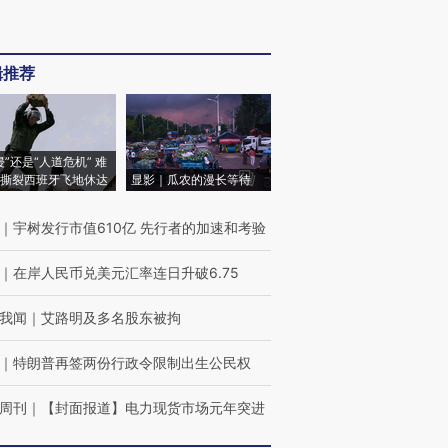
辑推荐
侵”还是“人道危机” 难
撕裂西班牙飞地休达
显影｜瓜农的漫长等待
｜
宇树发行市值610亿 先行者的加速和考验
｜
在岸人民币兑美元汇率连日升破6.75
我闻
｜
艾路明及多名股东被拘
｜
特朗普再签两份行政令限制出生公民权
周刊
｜
【封面报道】电力现货市场元年突进