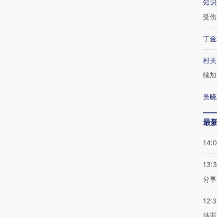
知识
受伤
丁金
村夫
续加
吴晓
最
14:
13:
分事
12:
涉罪