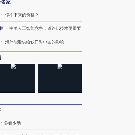
新名家
：
停不下来的价格？
恒
：
中美人工智能竞争：道路比技术更重要
跨国走私7万
视线｜被称为“蟑螂”的印
视线｜“入侵”还是“人道危
检体内含3种
度Z世代 用街头抗争将教
机”？难民潮撕裂西班牙
秘鲁纳斯
：
海外能源供给缺口对中国的影响
育部长拱下台
飞地休达
13人遇难
频
进第四届链博
【商旅对话】华住集团
技“链”接产
【特别呈现】寻找100种
CFO：不靠规模取胜，华
【特别呈
有意思的生活方式·第三对
住三大增长引擎是什么？
有意思的
客
：
多看少动