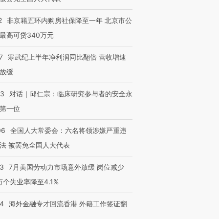
2
非京籍五环内购房社保降至一年 北京市公
最高可贷340万元
7
寒武纪上半年净利润同比翻倍 营收增速
放缓
53
对话｜邱仁宗：临床研究参与者的安全永
第一位
06
全国人大常委会：六名将领涉嫌严重违
法 被罢免全国人大代表
43
7月美国劳动力市场意外放缓 岗位减少
3万个失业率降至4.1%
14
海外金融专才回流香港 外籍工作签证翻