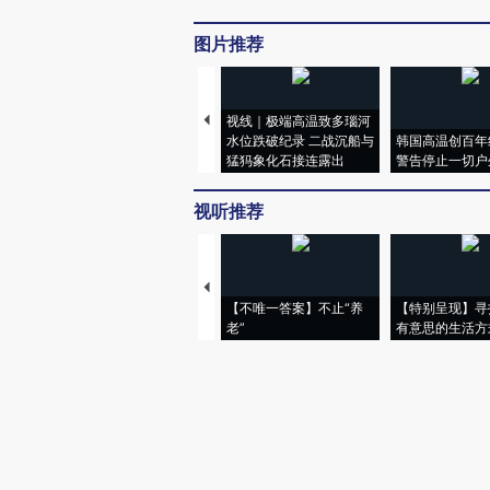
图片推荐
视线｜极端高温致多瑙河
水位跌破纪录 二战沉船与
韩国高温创百年
猛犸象化石接连露出
警告停止一切户
视听推荐
【不唯一答案】不止“养
【特别呈现】寻
老”
有意思的生活方