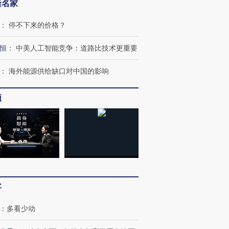
新名家
：
停不下来的价格？
恒
：
中美人工智能竞争：道路比技术更重要
OX的吸金
马航飞行员跨国走私7万
视线｜被称为“蟑螂”的印
让中产们甘
粒摇头丸 尿检体内含3种
度Z世代 用街头抗争将教
秘鲁纳斯
：
海外能源供给缺口对中国的影响
”？
毒品
育部长拱下台
13人遇难
频
进第四届链博
【商旅对话】华住集团
技“链”接产
【特别呈现】寻找100种
CFO：不靠规模取胜，华
【特别呈
有意思的生活方式·第三对
住三大增长引擎是什么？
有意思的
客
：
多看少动