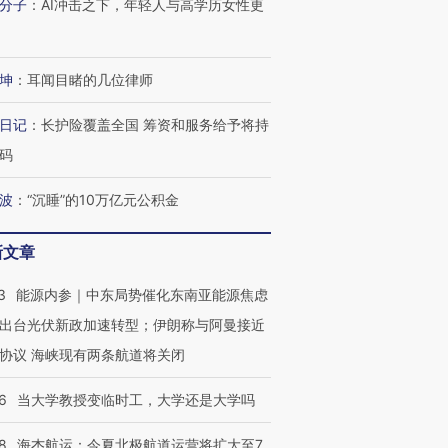
分子
：
AI冲击之下，年轻人与高学历女性更
坤
：
耳闻目睹的几位律师
日记
：
长护险覆盖全国 筹资和服务给予将持
码
波
：
“沉睡”的10万亿元公积金
新文章
3
能源内参｜中东局势催化东南亚能源焦虑
出台光伏新政加速转型；伊朗称与阿曼接近
协议 海峡现有两条航道将关闭
6
当大学教授变临时工，大学还是大学吗
8
海杰航运：今夏北极航道运营将扩大至7