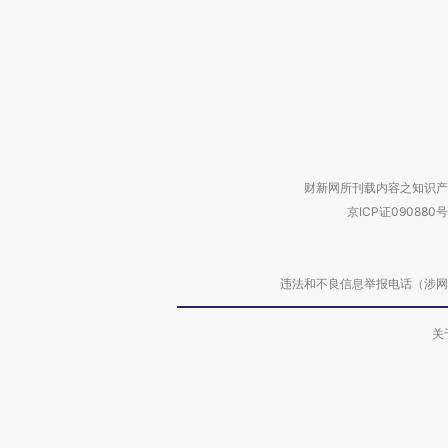
财新网所刊载内容之知识产
京ICP证090880号
违法和不良信息举报电话（涉网络暴力有
关