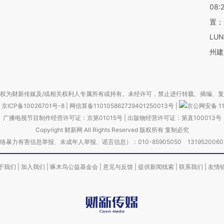
08:
置；
LU
州建
权为财新传媒及/或相关权利人专属所有或持有。未经许可，禁止进行转载、摘编、
京ICP备10026701号-8
|
网信算备110105862729401250013号
|
京公网安备 11
广播电视节目制作经营许可证：京第01015号
|
出版物经营许可证：第直100013号
Copyright 财新网 All Rights Reserved 版权所有 复制必究
害信息举报、未成年人举报、谣言信息）：010-85905050 13195200605 举报邮
于我们
|
加入我们
|
啄木鸟公益基金会
|
意见与反馈
|
提供新闻线索
|
联系我们
|
友情