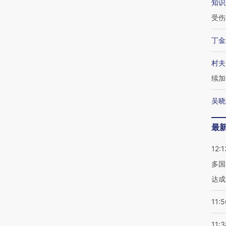
知识
受伤
丁金
村夫
续加
吴晓
最
12:1
多国
达成
11:5
11:3