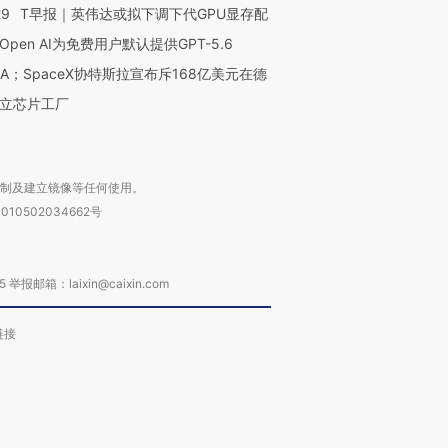
29
T早报｜英伟达或拟下调下代GPU显存配
Open AI为免费用户默认提供GPT-5.6
NA；SpaceX协特斯拉宣布斥168亿美元在德
立芯片工厂
复制及建立镜像等任何使用。
010502034662号
箱：laixin@caixin.com
链接