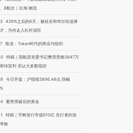
、8航次｜出海·物流
53
439%之后的6天：被硅谷和华尔街追捧
才，为何走入杠杆误区
07
陈龙：Token时代的商业与组织
50
特稿｜国航原党委书记樊澄受贿3847万
审待宣判 否认大多数指控
29
今日开盘：沪指报3896.49点 跌幅
0%
24
蓄势突破后的黄金
51
特稿｜宇树发行市值610亿 先行者的加
考验