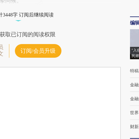
挚问候。
3448字 订阅后继续阅读
编
获取已订阅的阅读权限
员
订阅/会员升级
“入
文
民潮
特稿
金融
金融
世界
财新