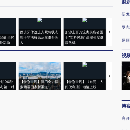
财
伍戈
罗志
西班牙休达进入紧急状态
加沙上百万流离失所者困
视线｜HYR
纪录 当局
数千非法移民从摩洛哥闯
于“塑料烤箱” 高温引发健
术：是什么
易峘
外活动
入
康危机
心“花钱找虐
视
【推广】走
找100种
【特别呈现】澳门全力探
【特别呈现】《东莞，人
会，让数智科
式·第一对
索葡语国家新渠道
间便利店》倾情上线
业
博
唐涯