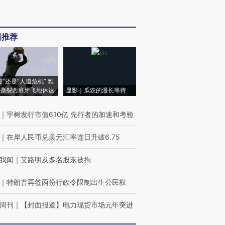
辑推荐
侵”还是“人道危机” 难
撕裂西班牙飞地休达
显影｜瓜农的漫长等待
｜
宇树发行市值610亿 先行者的加速和考验
｜
在岸人民币兑美元汇率连日升破6.75
我闻
｜
艾路明及多名股东被拘
｜
特朗普再签两份行政令限制出生公民权
周刊
｜
【封面报道】电力现货市场元年突进