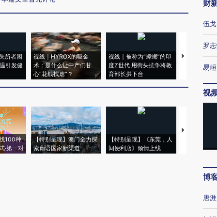
财
伍戈
罗志
失所者困
视线｜HYROX的吸金
视线｜被称为“蟑螂”的印
视线｜“入侵
高温引发健
术：是什么让中产们甘
度Z世代 用街头抗争将教
机”？难民潮
易峘
心“花钱找虐”？
育部长拱下台
飞地休达
视
【推广】走
找100种
【特别呈现】澳门全力探
【特别呈现】《东莞，人
会，让数智科
式·第一对
索葡语国家新渠道
间便利店》倾情上线
业
博
唐涯