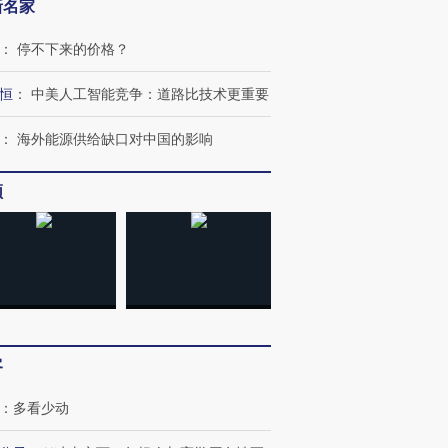
新名家
：
停不下来的价格？
恒
：
中美人工智能竞争：道路比技术更重要
”还是“人道危
湖北宜昌局部短时降雨
哈尔滨遭遇短时极端强降
撕裂西班牙
128毫米 紧急转移近
雨 3小时累计雨量超80毫
秘鲁纳斯
：
海外能源供给缺口对中国的影响
4000人
米
13人遇难
频
进第四届链博
【商旅对话】华住集团
技“链”接产
【特别呈现】寻找100种
CFO：不靠规模取胜，华
【特别呈
有意思的生活方式·第三对
住三大增长引擎是什么？
有意思的
客
：
多看少动