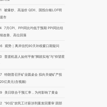
1
被爆炒、高溢价 QDII、国投白银LOF明
退市
4
7月CPI、PPI同比均低于预期 PPI同比结
续改善、高位回落
46
观势｜离岸信托90天补税窗口期疑问
00
普渡机器人如何平衡“脚踏实地”与“仰望星
？
57
特朗普召开矿业圆桌会 拟向关键矿产投
20亿美元(含视频)
09
美日联合干预汇率，为何影响了黄金
32
“90后”农民工讨薪涉刑案发回重审 因部