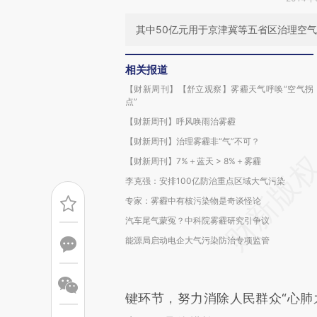
其中50亿元用于京津冀等五省区治理空
相关报道
【财新周刊】【舒立观察】雾霾天气呼唤“空气拐
点”
【财新周刊】呼风唤雨治雾霾
【财新周刊】治理雾霾非“气”不可？
【财新周刊】7%＋蓝天 > 8%＋雾霾
李克强：安排100亿防治重点区域大气污染
专家：雾霾中有核污染物是奇谈怪论
汽车尾气蒙冤？中科院雾霾研究引争议
能源局启动电企大气污染防治专项监管
键环节，努力消除人民群众“心肺