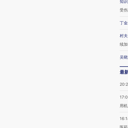
知识
受伤
丁金
村夫
续加
吴晓
最
20:
17:
用机
16:1
医药