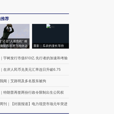
辑推荐
侵”还是“人道危机” 难
撕裂西班牙飞地休达
显影｜瓜农的漫长等待
｜
宇树发行市值610亿 先行者的加速和考验
｜
在岸人民币兑美元汇率连日升破6.75
我闻
｜
艾路明及多名股东被拘
｜
特朗普再签两份行政令限制出生公民权
周刊
｜
【封面报道】电力现货市场元年突进