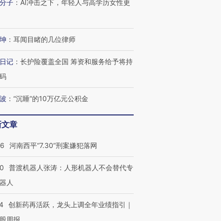
分子
：
AI冲击之下，年轻人与高学历女性更
坤
：
耳闻目睹的几位律师
日记
：
长护险覆盖全国 筹资和服务给予将持
码
波
：
“沉睡”的10万亿元公积金
新文章
26
河南西平“7.30”刑案嫌犯落网
00
普渡机器人张涛：人形机器人不会替代专
器人
4
创新药再活跃，龙头上调全年业绩指引｜
股周报