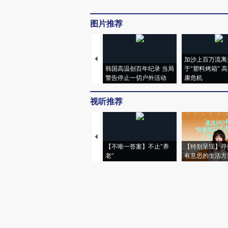
图片推荐
加沙上百万流离
韩国高温创百年纪录 当局
于“塑料烤箱” 
警告停止一切户外活动
康危机
视听推荐
【不唯一答案】不止“养
【特别呈现】寻
老”
有意思的生活方