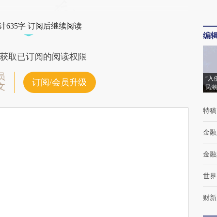
计635字 订阅后继续阅读
编
获取已订阅的阅读权限
员
“入
订阅/会员升级
文
民潮
特稿
金融
金融
世界
财新