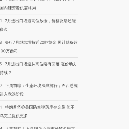
国内锂资源供需格局
1
7月进出口增速高位放缓，价格驱动还能
多久
8
央行7月继续增持近20吨黄金 累计储备超
600万盎司
5
7月进出口增速从高位略有回落 涨价动力
持续？
07
下周前瞻：生态环境法典施行；巴西总统
进入竞选阶段
1
特朗普坚称美国防空弹药库存充足 但不
乌克兰提供更多
24
人事观察｜上海55岁女副市长解冬进京