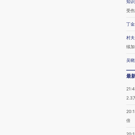
知识
受伤
丁金
村夫
续加
吴晓
最
21:
2.
20:
倍
20:1