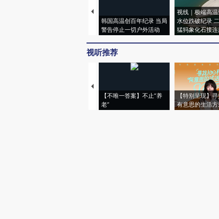
视线｜极端高温
韩国高温创百年纪录 当局
水位跌破纪录 
警告停止一切户外活动
猛犸象化石接连
视听推荐
【不唯一答案】不止“养
【特别呈现】寻
老”
有意思的生活方