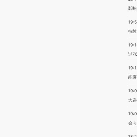
影响
19:5
持续
19:1
过7
19:1
能否
19:
大选
19:0
会向
18: