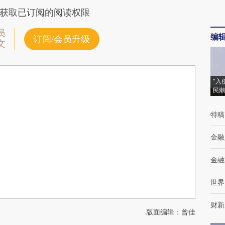
获取已订阅的阅读权限
员
编
订阅/会员升级
文
“入
民潮
特稿
金融
金融
世界
财新
版面编辑：曾佳