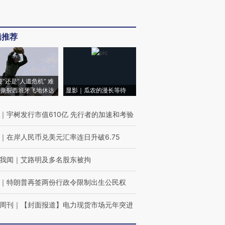
辑推荐
侵”还是“人道危机” 难
撕裂西班牙飞地休达
显影｜瓜农的漫长等待
｜
宇树发行市值610亿 先行者的加速和考验
｜
在岸人民币兑美元汇率连日升破6.75
我闻
｜
艾路明及多名股东被拘
｜
特朗普再签两份行政令限制出生公民权
周刊
｜
【封面报道】电力现货市场元年突进