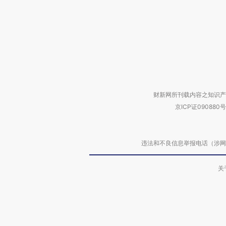
财新网所刊载内容之知识产
京ICP证090880号
违法和不良信息举报电话（涉网络暴力有
关