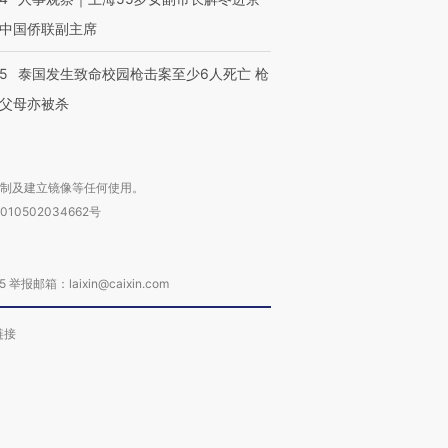
中国侨联副主席
45
泰国发生致命校园枪击案至少6人死亡 枪
父母亦被杀
复制及建立镜像等任何使用。
010502034662号
箱：laixin@caixin.com
链接