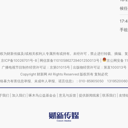
候任
17:
手祖
权为财新传媒及/或相关权利人专属所有或持有。未经许可，禁止进行转载、摘编、
京ICP备10026701号-8
|
网信算备110105862729401250013号
|
京公网安备 11
广播电视节目制作经营许可证：京第01015号
|
出版物经营许可证：第直100013号
Copyright 财新网 All Rights Reserved 版权所有 复制必究
害信息举报、未成年人举报、谣言信息）：010-85905050 13195200605 举报邮
于我们
|
加入我们
|
啄木鸟公益基金会
|
意见与反馈
|
提供新闻线索
|
联系我们
|
友情