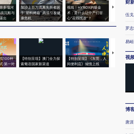
财
致多瑙河
加沙上百万流离失所者困
视线｜HYROX的吸金
马航飞行员
二战沉船与
于“塑料烤箱” 高温引发健
术：是什么让中产们甘
粒摇头丸 尿
伍戈
露出
康危机
心“花钱找虐”？
毒品
罗志
易峘
【推广】走
视
找100种
【特别呈现】澳门全力探
【特别呈现】《东莞，人
会，让数智科
式·第一对
索葡语国家新渠道
间便利店》倾情上线
业
博
唐涯