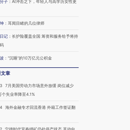
分子
：
AI冲击之下，年轻人与高学历女性更
坤
：
耳闻目睹的几位律师
日记
：
长护险覆盖全国 筹资和服务给予将持
码
波
：
“沉睡”的10万亿元公积金
新文章
43
7月美国劳动力市场意外放缓 岗位减少
3万个失业率降至4.1%
14
海外金融专才回流香港 外籍工作签证翻
2
宁德时代宜春锂矿仍处停产状态 其动向