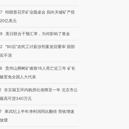
57
特朗普召开矿业圆桌会 拟向关键矿产投
20亿美元
09
美日联合干预汇率，为何影响了黄金
32
“90后”农民工讨薪涉刑案发回重审 因部
实不清
36
贵州山脚树矿难致16人死亡近三年 矿长
被罢免全国人大代表
2
非京籍五环内购房社保降至一年 北京市公
最高可贷340万元
7
寒武纪上半年净利润同比翻倍 营收增速
放缓