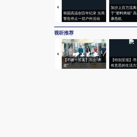
加沙上百万流离
韩国高温创百年纪录 当局
于“塑料烤箱” 
警告停止一切户外活动
康危机
视听推荐
【不唯一答案】不止“养
【特别呈现】寻
老”
有意思的生活方