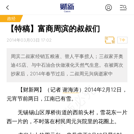
政经
【特稿】富商周滨的叔叔们
2014年03月03日 17:02
T中
周滨二叔家经销五粮液、替人平事捞人；三叔家开奥
迪4S店、与中石油合伙做液化天然气生意。在被两次
抄家后，2014年春节过后，二叔周元兴病逝家中
【财新网】（记者
谢海涛
）
2014年2月12日，
元宵节前两日，江南已有雪。
无锡锡山区厚桥街道的西前头村，雪花东一片
西一片的，不时落在村民周元兴院里的花圈上。