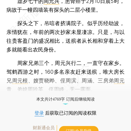
虚岁七十的
周元兴
，患骨癌于2月10日晨5时，
病故于一幢四墙装有探头的二层小楼里。
探头之下，吊唁者挤满院子。似乎历经劫波，
亲情犹在，年前的两次抄家未显凄凉。只是，与以
往贵客盈门的盛况相比，送殡者从长相和穿着上大
多就能看出农民身份。
周家兄弟三个，周元兴行二，一直守在家乡。
驾鹤西游之时，160多名亲友赶来送殡，唯大房长
兄
周元根
、嫂贾晓晔、侄周滨、周涵、三房弟
周元
青
、弟媳周玲英、侄周峰，无一露面。
本文共计4769字 订阅后继续阅读
登录
后获取已订阅的阅读权限
财新通会员