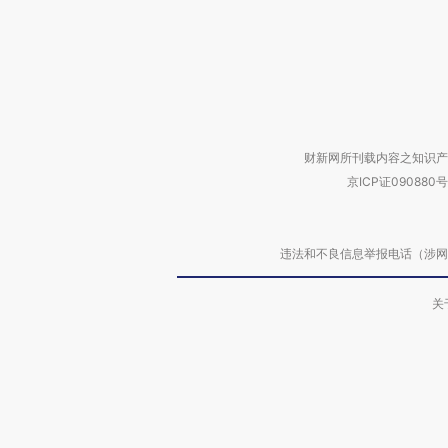
财新网所刊载内容之知识产
京ICP证090880号
违法和不良信息举报电话（涉网络暴力有
关