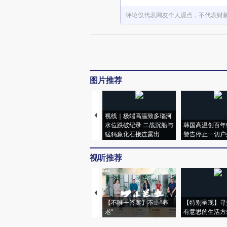
评论仅代表网友个人观点，不代表财
图片推荐
视线｜极端高温致多瑙河
水位跌破纪录 二战沉船与
韩国高温创百年
猛犸象化石接连露出
警告停止一切户
视听推荐
【不唯一答案】不止“养
【特别呈现】寻
老”
有意思的生活方