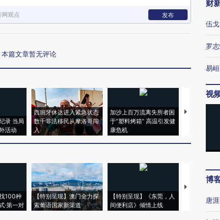
财
新网观点
发布
伍戈
罗志
本篇文章暂无评论
易峘
视
西班牙休达进入紧急状态
加沙上百万流离失所者困
视线｜HYR
纪录 当局
数千非法移民从摩洛哥闯
于“塑料烤箱” 高温引发健
术：是什么
外活动
入
康危机
心“花钱找虐
博
【推广】走
找100种
【特别呈现】澳门全力探
【特别呈现】《东莞，人
会，让数智科
唐涯
式·第一对
索葡语国家新渠道
间便利店》倾情上线
业