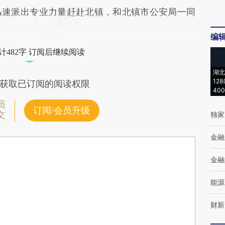
速派出专业力量赶赴北镇，和北镇市公安局一同
编
计482字 订阅后继续阅读
湖北
12
获取已订阅的阅读权限
40
员
订阅/会员升级
文
独家
金融
金融
能源
财新