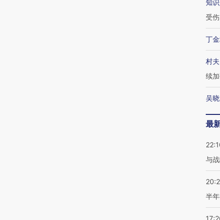
知识
受伤
丁金
村夫
续加
吴晓
最
22:1
与战
20:
半年
17:2