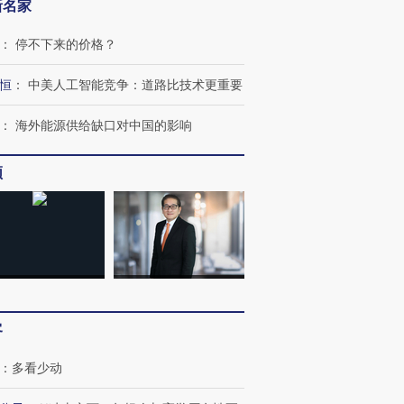
新名家
：
停不下来的价格？
恒
：
中美人工智能竞争：道路比技术更重要
：
海外能源供给缺口对中国的影响
频
OX的吸金
马航飞行员跨国走私7万
视线｜被称为“蟑螂”的印
让中产们甘
粒摇头丸 尿检体内含3种
度Z世代 用街头抗争将教
秘鲁纳斯
”？
毒品
育部长拱下台
13人遇难
客
进第四届链博
【商旅对话】华住集团
技“链”接产
【特别呈现】寻找100种
CFO：不靠规模取胜，华
【特别呈
：
多看少动
有意思的生活方式·第三对
住三大增长引擎是什么？
有意思的