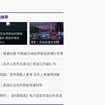
辑推荐
宜昌局部短时降雨
8毫米 紧急转移近
00人
显影｜瓜农的漫长等待
｜
规避封锁 中国超大油轮停靠埃及绕行非洲
｜
在岸人民币兑美元汇率连日升破6.75
我闻
｜
资管掌舵人更替 百年人寿僵局何解
｜
多国出台光伏新政加速转型
周刊
｜
【封面报道】电力现货市场元年突进