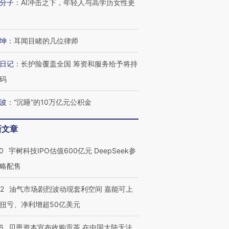
分子
：
AI冲击之下，年轻人与高学历女性更
坤
：
耳闻目睹的几位律师
日记
：
长护险覆盖全国 筹资和服务给予将持
码
波
：
“沉睡”的10万亿元公积金
新文章
0
宇树科技IPO估值600亿元 DeepSeek参
略配售
22
油气市场剧烈波动现套利空间 嘉能可上
扭亏、净利增超50亿美元
6
贝恩资本宣布收购贡茶 在中国大陆无法