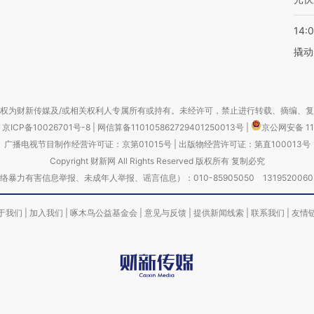
14:
撬动
权为财新传媒及/或相关权利人专属所有或持有。未经许可，禁止进行转载、摘编、
京ICP备10026701号-8
|
网信算备110105862729401250013号
|
京公网安备 11
广播电视节目制作经营许可证：京第01015号
|
出版物经营许可证：第直100013号
Copyright 财新网 All Rights Reserved 版权所有 复制必究
害信息举报、未成年人举报、谣言信息）：010-85905050 13195200605 举报邮
于我们
|
加入我们
|
啄木鸟公益基金会
|
意见与反馈
|
提供新闻线索
|
联系我们
|
友情