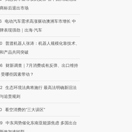
商标后退出市场
6
电动汽车需求高涨驱动澳洲车市增长 中
牌表现强劲｜出海·汽车
00
普渡机器人张涛：机器人规模化靠技术、
和产品共同突破
56
财新调查｜7月消费或有反弹、出口维持
 受哪些因素带动？
42
生态环境法典将施行 最高法明确新旧法
与追责规则
0
看空消费的“三大误区”
59
中东局势催化东南亚能源焦虑 多国出台
新政加速转型