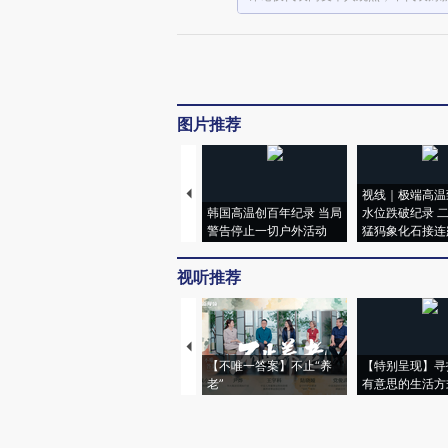
图片推荐
视线｜极端高温
韩国高温创百年纪录 当局
水位跌破纪录 
警告停止一切户外活动
猛犸象化石接连
视听推荐
【不唯一答案】不止“养
【特别呈现】寻
老”
有意思的生活方