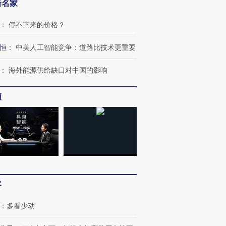
新名家
：
停不下来的价格？
恒
：
中美人工智能竞争：道路比技术更重要
：
海外能源供给缺口对中国的影响
频
客
：
多看少动