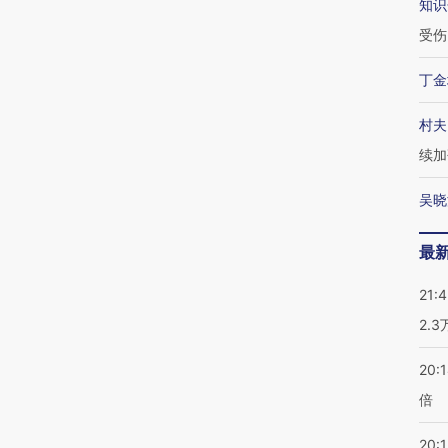
知识
受伤
丁金
村夫
续加
吴晓
最
21:
2.
20:
倍
20:1