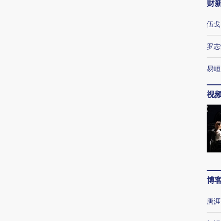
财
伍戈
罗志
易峘
视
博
唐涯