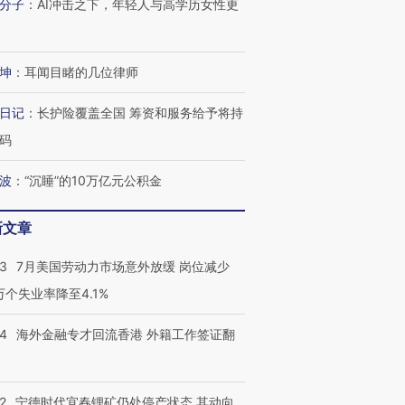
分子
：
AI冲击之下，年轻人与高学历女性更
坤
：
耳闻目睹的几位律师
日记
：
长护险覆盖全国 筹资和服务给予将持
码
波
：
“沉睡”的10万亿元公积金
新文章
43
7月美国劳动力市场意外放缓 岗位减少
3万个失业率降至4.1%
14
海外金融专才回流香港 外籍工作签证翻
2
宁德时代宜春锂矿仍处停产状态 其动向