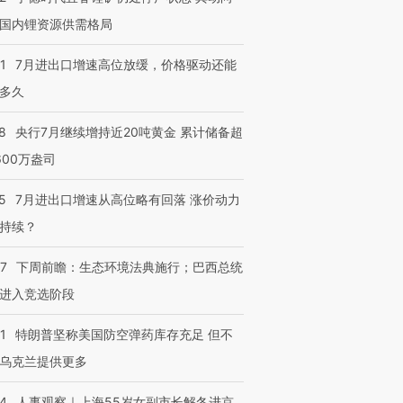
国内锂资源供需格局
1
7月进出口增速高位放缓，价格驱动还能
多久
8
央行7月继续增持近20吨黄金 累计储备超
600万盎司
5
7月进出口增速从高位略有回落 涨价动力
持续？
07
下周前瞻：生态环境法典施行；巴西总统
进入竞选阶段
1
特朗普坚称美国防空弹药库存充足 但不
乌克兰提供更多
24
人事观察｜上海55岁女副市长解冬进京