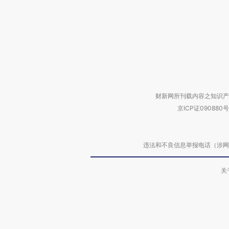
财新网所刊载内容之知识产
京ICP证090880号
违法和不良信息举报电话（涉网络暴力有
关