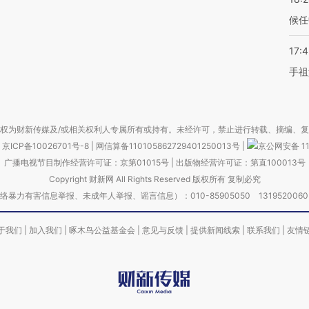
候任
17:
手祖
权为财新传媒及/或相关权利人专属所有或持有。未经许可，禁止进行转载、摘编、
京ICP备10026701号-8
|
网信算备110105862729401250013号
|
京公网安备 11
广播电视节目制作经营许可证：京第01015号
|
出版物经营许可证：第直100013号
Copyright 财新网 All Rights Reserved 版权所有 复制必究
害信息举报、未成年人举报、谣言信息）：010-85905050 13195200605 举报邮
于我们
|
加入我们
|
啄木鸟公益基金会
|
意见与反馈
|
提供新闻线索
|
联系我们
|
友情