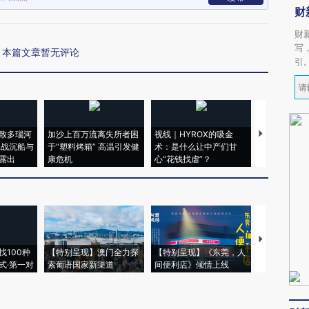
财
财
写
本篇文章暂无评论
引
致多瑙河
加沙上百万流离失所者困
视线｜HYROX的吸金
马航飞行员
二战沉船与
于“塑料烤箱” 高温引发健
术：是什么让中产们甘
粒摇头丸 尿
露出
康危机
心“花钱找虐”？
毒品
【推广】走
找100种
【特别呈现】澳门全力探
【特别呈现】《东莞，人
会，让数智科
式·第一对
索葡语国家新渠道
间便利店》倾情上线
业