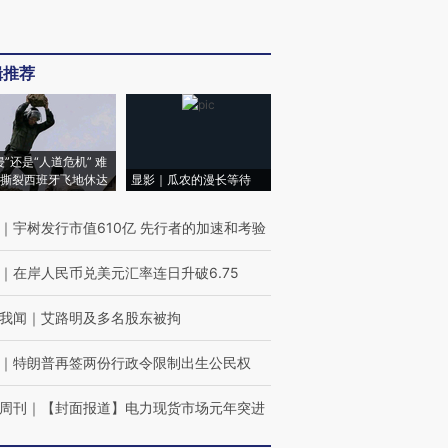
辑推荐
侵”还是“人道危机” 难
撕裂西班牙飞地休达
显影｜瓜农的漫长等待
｜
宇树发行市值610亿 先行者的加速和考验
｜
在岸人民币兑美元汇率连日升破6.75
我闻
｜
艾路明及多名股东被拘
｜
特朗普再签两份行政令限制出生公民权
周刊
｜
【封面报道】电力现货市场元年突进