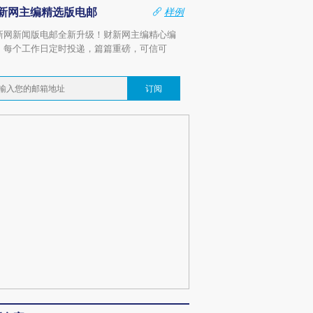
新网主编精选版电邮
样例
新网新闻版电邮全新升级！财新网主编精心编
，每个工作日定时投递，篇篇重磅，可信可
。
订阅
跨国走私7万
视线｜被称为“蟑螂”的印
视线｜“入侵”还是“人道危
检体内含3种
度Z世代 用街头抗争将教
机”？难民潮撕裂西班牙
秘鲁纳斯
育部长拱下台
飞地休达
13人遇难
进第四届链博
【商旅对话】华住集团
技“链”接产
【特别呈现】寻找100种
CFO：不靠规模取胜，华
【特别呈
有意思的生活方式·第三对
住三大增长引擎是什么？
有意思的