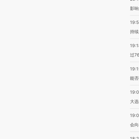
影响
19:5
持续
19:1
过7
19:1
能否
19:
大选
19:0
会向
18: