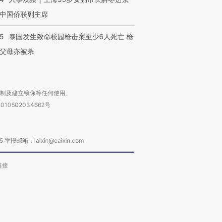
中国侨联副主席
45
泰国发生致命校园枪击案至少6人死亡 枪
父母亦被杀
复制及建立镜像等任何使用。
010502034662号
箱：laixin@caixin.com
链接