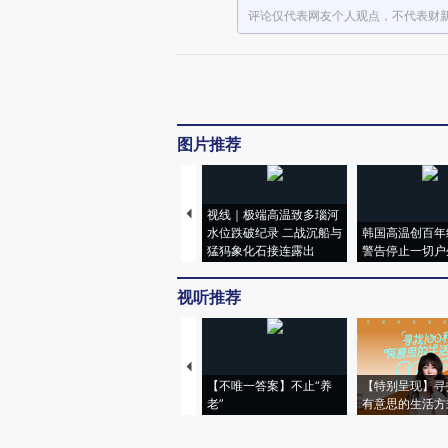
评论仅代表网友个人观点，不代表财
图片推荐
视线｜极端高温致多瑙河
水位跌破纪录 二战沉船与
韩国高温创百年
猛犸象化石接连露出
警告停止一切户
视听推荐
【不唯一答案】不止“养
【特别呈现】寻
老”
有意思的生活方