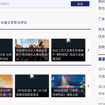
知识
新网观点
发布
受伤
丁金
本篇文章暂无评论
村夫
续加
吴晓
西班牙休达进入紧急状态
加沙上百万流离失所者困
视线｜HYR
纪录 当局
数千非法移民从摩洛哥闯
于“塑料烤箱” 高温引发健
术：是什么
最
外活动
入
康危机
心“花钱找虐
22:1
与战
【推广】走
20:
找100种
【特别呈现】澳门全力探
【特别呈现】《东莞，人
会，让数智科
半年
式·第一对
索葡语国家新渠道
间便利店》倾情上线
业
17:2