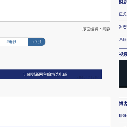
财
伍戈
罗志
版面编辑：闻静
易峘
#电影
+关注
视
订阅财新网主编精选电邮
博
唐涯