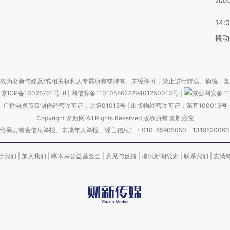
14:
撬动
权为财新传媒及/或相关权利人专属所有或持有。未经许可，禁止进行转载、摘编、
京ICP备10026701号-8
|
网信算备110105862729401250013号
|
京公网安备 11
广播电视节目制作经营许可证：京第01015号
|
出版物经营许可证：第直100013号
Copyright 财新网 All Rights Reserved 版权所有 复制必究
害信息举报、未成年人举报、谣言信息）：010-85905050 13195200605 举报邮
于我们
|
加入我们
|
啄木鸟公益基金会
|
意见与反馈
|
提供新闻线索
|
联系我们
|
友情