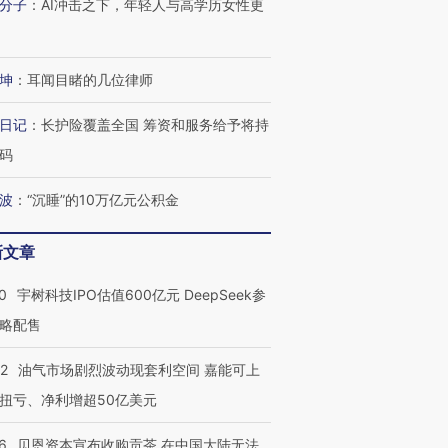
分子
：
AI冲击之下，年轻人与高学历女性更
坤
：
耳闻目睹的几位律师
日记
：
长护险覆盖全国 筹资和服务给予将持
码
波
：
“沉睡”的10万亿元公积金
OX的吸金
马航飞行员跨国走私7万
视线｜被称为“蟑螂”的印
让中产们甘
粒摇头丸 尿检体内含3种
度Z世代 用街头抗争将教
秘鲁纳斯
新文章
”？
毒品
育部长拱下台
13人遇难
0
宇树科技IPO估值600亿元 DeepSeek参
略配售
进第四届链博
【商旅对话】华住集团
22
油气市场剧烈波动现套利空间 嘉能可上
技“链”接产
【特别呈现】寻找100种
CFO：不靠规模取胜，华
【特别呈
扭亏、净利增超50亿美元
有意思的生活方式·第三对
住三大增长引擎是什么？
有意思的
6
贝恩资本宣布收购贡茶 在中国大陆无法