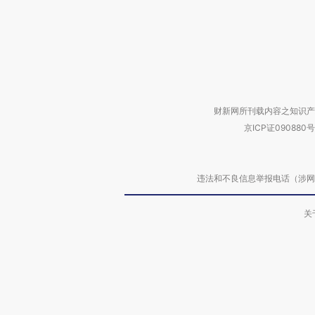
财新网所刊载内容之知识产
京ICP证090880号
违法和不良信息举报电话（涉网络暴力有
关