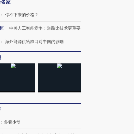
新名家
：
停不下来的价格？
恒
：
中美人工智能竞争：道路比技术更重要
：
海外能源供给缺口对中国的影响
频
客
：
多看少动