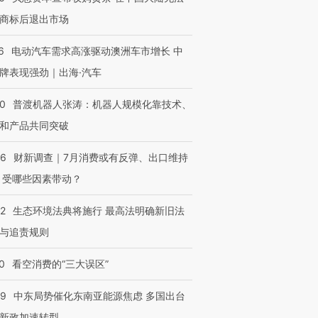
商标后退出市场
6
电动汽车需求高涨驱动澳洲车市增长 中
牌表现强劲｜出海·汽车
00
普渡机器人张涛：机器人规模化靠技术、
和产品共同突破
56
财新调查｜7月消费或有反弹、出口维持
 受哪些因素带动？
42
生态环境法典将施行 最高法明确新旧法
与追责规则
0
看空消费的“三大误区”
59
中东局势催化东南亚能源焦虑 多国出台
新政加速转型