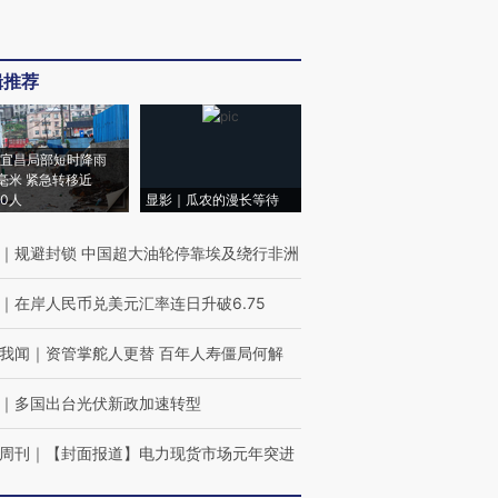
辑推荐
宜昌局部短时降雨
8毫米 紧急转移近
00人
显影｜瓜农的漫长等待
｜
规避封锁 中国超大油轮停靠埃及绕行非洲
｜
在岸人民币兑美元汇率连日升破6.75
我闻
｜
资管掌舵人更替 百年人寿僵局何解
｜
多国出台光伏新政加速转型
周刊
｜
【封面报道】电力现货市场元年突进