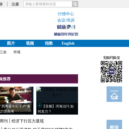
录
注册
行情中心
会议/培训
图片
视频
指数
English
三农
环境
辑推荐
订阅
电邮
“高考最牛钉子户”备
【音频】洱海治污 如
21次高考
何发力？
周刊
|
经济下行压力显现