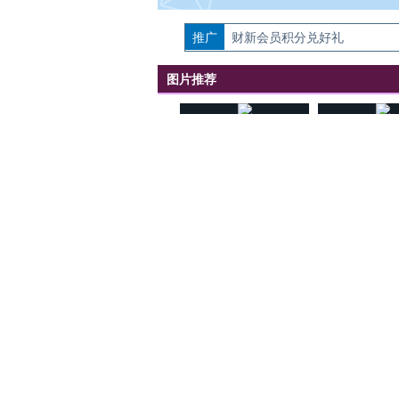
推广
如需刊登转载请点击右侧按钮，提交相关
财新会员积分兑好礼
图片推荐
视线｜极端高温致多瑙河
水位跌破纪录 二战沉船与
韩国高温创百年
猛犸象化石接连露出
警告停止一切户
视听推荐
【不唯一答案】不止“养
【特别呈现】寻
老”
有意思的生活方