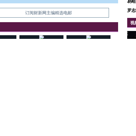
易峘
罗志
信息。经确认即可刊登转载。
订阅财新网主编精选电邮
视
西班牙休达进入紧急状态
加沙上百万流离失所者困
视线｜HYR
纪录 当局
数千非法移民从摩洛哥闯
于“塑料烤箱” 高温引发健
术：是什么
外活动
入
康危机
心“花钱找虐
博
吴晓
押沙
【推广】走
顾晓
找100种
【特别呈现】澳门全力探
【特别呈现】《东莞，人
会，让数智科
王烁
式·第一对
索葡语国家新渠道
间便利店》倾情上线
业
中外
最