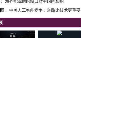
：
海外能源供给缺口对中国的影响
恒
：
中美人工智能竞争：道路比技术更重要
频
OX的吸金
马航飞行员跨国走私7万
视线｜被称为“蟑螂”的印
让中产们甘
粒摇头丸 尿检体内含3种
度Z世代 用街头抗争将教
秘鲁纳斯
”？
毒品
育部长拱下台
13人遇难
客
波
：
划重点！“十四五”规划建议的3大信号
龙
：
金庸的江湖是越来越坏
进第四届链博
【商旅对话】华住集团
阳
：
我的洛杉矶“湖街客栈”
技“链”接产
【特别呈现】寻找100种
CFO：不靠规模取胜，华
【特别呈
：
锁定原来不可能
有意思的生活方式·第三对
住三大增长引擎是什么？
有意思的
对话
：
完成垃圾管理这个“闭环”
新文章