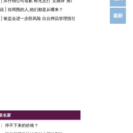
|
库什纳公司道歉 称无意打"女婿牌"推广
说
|
你周围的人,他们都是从哪来？
|
银监会进一步防风险 出台押品管理指引
新名家
：
停不下来的价格？