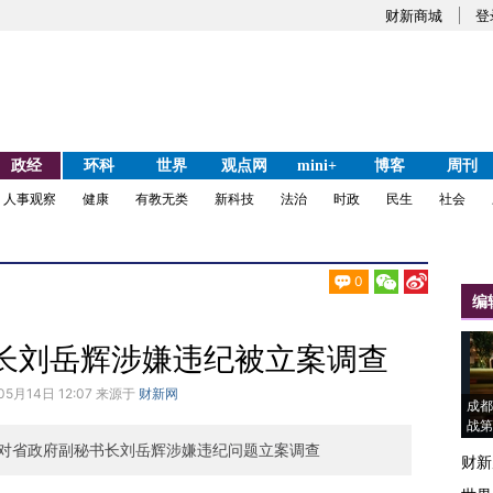
财新商城
登
政经
环科
世界
观点网
mini+
博客
周刊
人事观察
健康
有教无类
新科技
法治
时政
民生
社会
0
编
长刘岳辉涉嫌违纪被立案调查
05月14日 12:07 来源于
财新网
成都
战第
对省政府副秘书长刘岳辉涉嫌违纪问题立案调查
财新