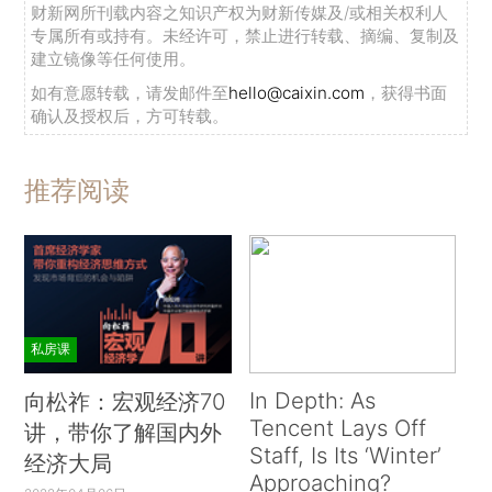
财新网所刊载内容之知识产权为财新传媒及/或相关权利人
专属所有或持有。未经许可，禁止进行转载、摘编、复制及
建立镜像等任何使用。
如有意愿转载，请发邮件至
hello@caixin.com
，获得书面
确认及授权后，方可转载。
推荐阅读
私房课
In Depth: As
向松祚：宏观经济70
Tencent Lays Off
讲，带你了解国内外
Staff, Is Its ‘Winter’
经济大局
Approaching?