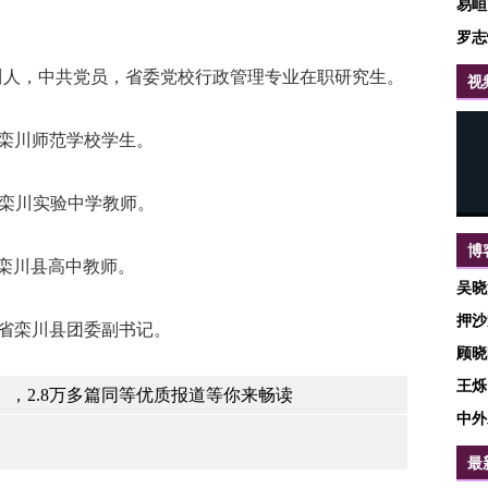
易峘
罗志
川人，中共党员，省委党校行政管理专业在职研究生。
视
省栾川师范学校学生。
省栾川实验中学教师。
博
省栾川县高中教师。
吴晓
押沙
南省栾川县团委副书记。
顾晓
王烁
，2.8万多篇同等优质报道等你来畅读
中外
最