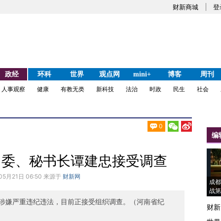
财新商城
登
政经
环科
世界
观点网
mini+
博客
周刊
人事观察
健康
有教无类
新科技
法治
时政
民生
社会
0
编
常委、秘书长谭建忠接受调查
05月21日 06:50 来源于
财新网
成都
战第
涉嫌严重违纪违法，目前正接受组织调查。（河南省纪
财新