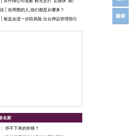
|
库什纳公司道歉 称无意打"女婿牌"推广
说
|
你周围的人,他们都是从哪来？
|
银监会进一步防风险 出台押品管理指引
新名家
：
停不下来的价格？