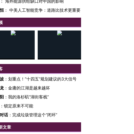
：
海外能源供给缺口对中国的影响
恒
：
中美人工智能竞争：道路比技术更重要
频
客
波
：
划重点！“十四五”规划建议的3大信号
龙
：
金庸的江湖是越来越坏
阳
：
我的洛杉矶“湖街客栈”
：
锁定原来不可能
对话
：
完成垃圾管理这个“闭环”
新文章