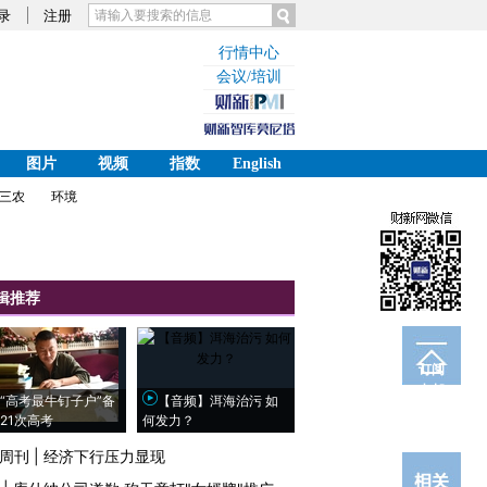
录
注册
行情中心
会议/培训
图片
视频
指数
English
三农
环境
辑推荐
订阅
电邮
“高考最牛钉子户”备
【音频】洱海治污 如
21次高考
何发力？
周刊
|
经济下行压力显现