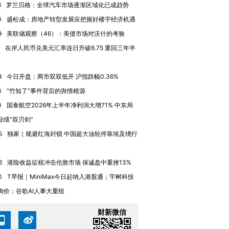
8
罗兰贝格：全球汽车市场逐渐区域化已成趋势
0
盛松成：房地产转型发展应把握好楼宇经济机遇
9
美联储观察（46）：美债市场对沃什的考验
在岸人民币兑美元汇率连日升破6.75 重回三年半
9
今日开盘：两市双双低开 沪指跌幅0.36%
3
“竹知了”事件背后的舆情根源
0
国泰航空2026年上半年净利润大增71% 中东局
业绩“双刃剑”
5
独家｜规避红海封锁 中国超大油轮停靠埃及绕行
跨国走私7万
视线｜HY
6
港险收益征税冲击伦敦市场 保诚盘中重挫13%
检体内含3种
泽连斯基密集出访美英 索
秘鲁纳斯卡观光飞机坠毁
术：是什
要防空导弹“救急”
13人遇难
心“花钱找
0
T早报｜MiniMax今日起纳入港股通；宇树科技
询价；谷歌AI人事大重组
财新微信