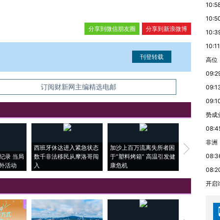
10:5
10:5
分享到微信朋友圈
分享到新浪微博
10:3
10:11
高位
09:2
信息。经确认即可刊登转载。
订阅财新网主编精选电邮
09:1
09:1
势成
08:4
非洲
西班牙休达进入紧急状态
加沙上百万流离失所者困
马航飞行员
08:3
纪录 当局
数千非法移民从摩洛哥闯
于“塑料烤箱” 高温引发健
粒摇头丸 尿
外活动
入
康危机
毒品
08:2
开启