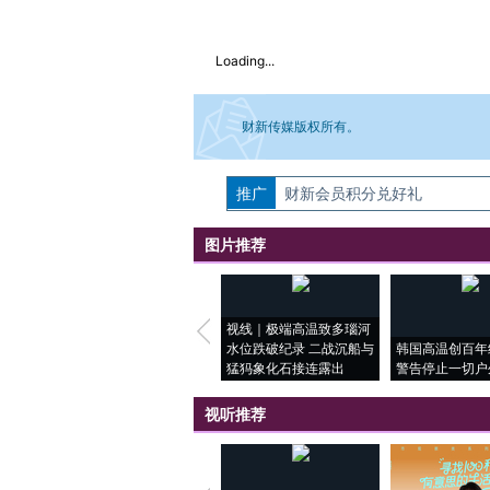
Loading...
财新传媒版权所有。
推广
如需刊登转载请点击右侧按钮，提交相关
财新会员积分兑好礼
图片推荐
视线｜极端高温致多瑙河
水位跌破纪录 二战沉船与
韩国高温创百年
猛犸象化石接连露出
警告停止一切户
视听推荐