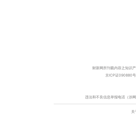
财新网所刊载内容之知识产
京ICP证090880号
违法和不良信息举报电话（涉网络暴力有
关