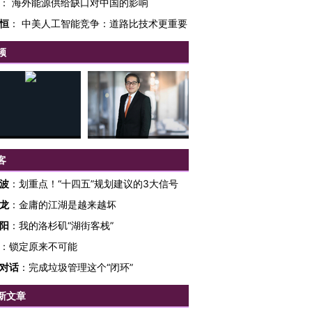
：
海外能源供给缺口对中国的影响
恒
：
中美人工智能竞争：道路比技术更重要
频
客
波
：
划重点！“十四五”规划建议的3大信号
龙
：
金庸的江湖是越来越坏
跨国走私7万
视线｜被称为“蟑螂”的印
视线｜“入侵”还是“人道危
阳
：
我的洛杉矶“湖街客栈”
检体内含3种
度Z世代 用街头抗争将教
机”？难民潮撕裂西班牙
秘鲁纳斯
育部长拱下台
飞地休达
13人遇难
：
锁定原来不可能
对话
：
完成垃圾管理这个“闭环”
新文章