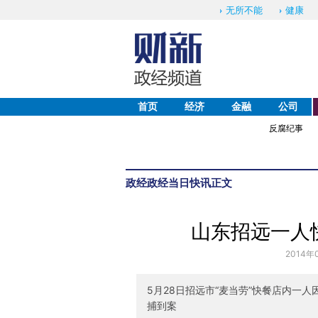
无所不能
健康
首页
经济
金融
公司
反腐纪事
政经
政经当日快讯
正文
山东招远一人
2014年
5月28日招远市“麦当劳”快餐店内一
捕到案