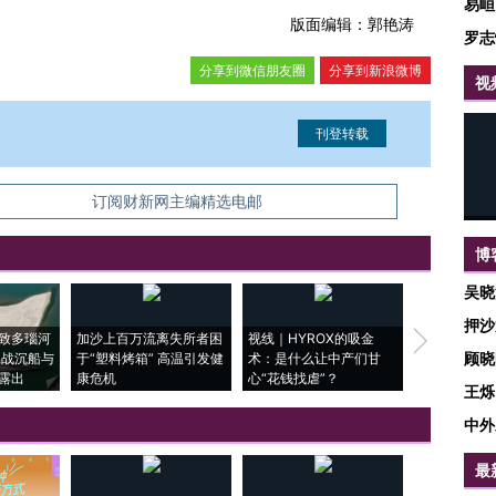
易峘
版面编辑：郭艳涛
罗志
分享到微信朋友圈
分享到新浪微博
视
信息。经确认即可刊登转载。
订阅财新网主编精选电邮
博
吴晓
押沙
致多瑙河
加沙上百万流离失所者困
视线｜HYROX的吸金
马航飞行员
顾晓
二战沉船与
于“塑料烤箱” 高温引发健
术：是什么让中产们甘
粒摇头丸 尿
露出
康危机
心“花钱找虐”？
毒品
王烁
中外
最