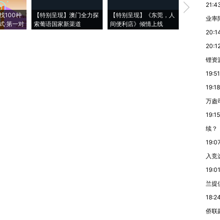
21:4
【推广】走
找100种
【特别呈现】澳门全力探
【特别呈现】《东莞，人
会，让数智科
业率降
式·第一对
索葡语国家新渠道
间便利店》倾情上线
业
20:1
20:1
锂资
19:51
19:18
万盎
19:15
续？
19:0
入竞
19:0
兰提
18:2
侨联