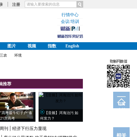
录
注册
行情中心
会议/培训
图片
视频
指数
English
三农
环境
辑推荐
订阅
电邮
“高考最牛钉子户”备
【音频】洱海治污 如
21次高考
何发力？
周刊
|
经济下行压力显现