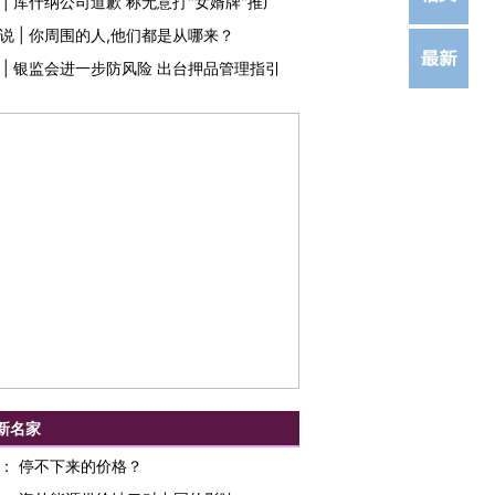
|
库什纳公司道歉 称无意打"女婿牌"推广
说
|
你周围的人,他们都是从哪来？
|
银监会进一步防风险 出台押品管理指引
新名家
：
停不下来的价格？