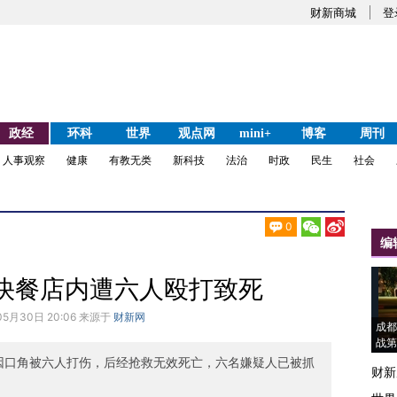
财新商城
登
政经
环科
世界
观点网
mini+
博客
周刊
人事观察
健康
有教无类
新科技
法治
时政
民生
社会
0
编
快餐店内遭六人殴打致死
05月30日 20:06 来源于
财新网
成都
战第
人因口角被六人打伤，后经抢救无效死亡，六名嫌疑人已被抓
财新