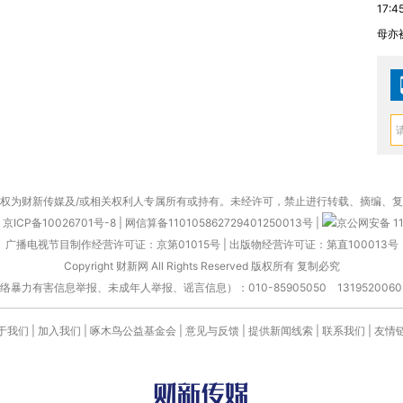
17:4
母亦
权为财新传媒及/或相关权利人专属所有或持有。未经许可，禁止进行转载、摘编、
京ICP备10026701号-8
|
网信算备110105862729401250013号
|
京公网安备 11
广播电视节目制作经营许可证：京第01015号
|
出版物经营许可证：第直100013号
Copyright 财新网 All Rights Reserved 版权所有 复制必究
害信息举报、未成年人举报、谣言信息）：010-85905050 13195200605 举报邮
于我们
|
加入我们
|
啄木鸟公益基金会
|
意见与反馈
|
提供新闻线索
|
联系我们
|
友情