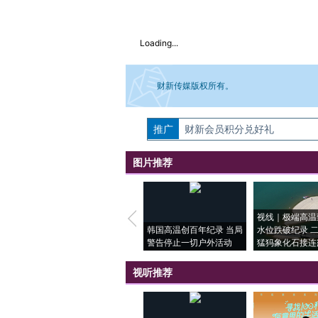
Loading...
财新传媒版权所有。
推广
如需刊登转载请点击右侧按钮，提交相关
财新会员积分兑好礼
图片推荐
视线｜极端高温
韩国高温创百年纪录 当局
水位跌破纪录 
警告停止一切户外活动
猛犸象化石接连
视听推荐