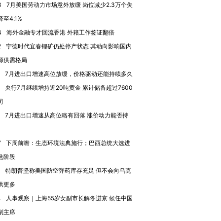
3
7月美国劳动力市场意外放缓 岗位减少2.3万个失
进第四届链博
【商旅对话】华住集团
技“链”接产
【特别呈现】寻找100种
CFO：不靠规模取胜，华
【特别呈
至4.1%
有意思的生活方式·第三对
住三大增长引擎是什么？
有意思的
4
海外金融专才回流香港 外籍工作签证翻倍
2
宁德时代宜春锂矿仍处停产状态 其动向影响国内
源供需格局
7月进出口增速高位放缓，价格驱动还能持续多久
央行7月继续增持近20吨黄金 累计储备超过7600
司
7月进出口增速从高位略有回落 涨价动力能否持
7
下周前瞻：生态环境法典施行；巴西总统大选进
选阶段
1
特朗普坚称美国防空弹药库存充足 但不会向乌克
供更多
4
人事观察｜上海55岁女副市长解冬进京 候任中国
副主席