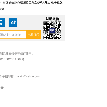
5
泰国发生致命校园枪击案至少6人死亡 枪手祖父
被杀
财新微信
复制及建立镜像等任何使用。
010502034662号
箱：laixin@caixin.com
链接