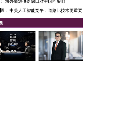
：
海外能源供给缺口对中国的影响
恒
：
中美人工智能竞争：道路比技术更重要
频
客
波
：
划重点！“十四五”规划建议的3大信号
龙
：
金庸的江湖是越来越坏
OX的吸金
马航飞行员跨国走私7万
视线｜被称为“蟑螂”的印
阳
：
我的洛杉矶“湖街客栈”
让中产们甘
粒摇头丸 尿检体内含3种
度Z世代 用街头抗争将教
秘鲁纳斯
”？
毒品
育部长拱下台
13人遇难
：
锁定原来不可能
对话
：
完成垃圾管理这个“闭环”
新文章