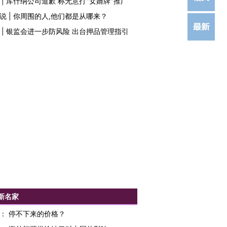
|
库什纳公司道歉 称无意打"女婿牌"推广
说
|
你周围的人,他们都是从哪来？
|
银监会进一步防风险 出台押品管理指引
新名家
：
停不下来的价格？