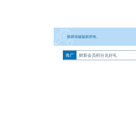
财新传媒版权所有。
推广
如需刊登转载请点击右侧按钮，提交相关
财新会员积分兑好礼
图片推荐
视线｜极端高温致多瑙河
水位跌破纪录 二战沉船与
韩国高温创百年
猛犸象化石接连露出
警告停止一切户
视听推荐