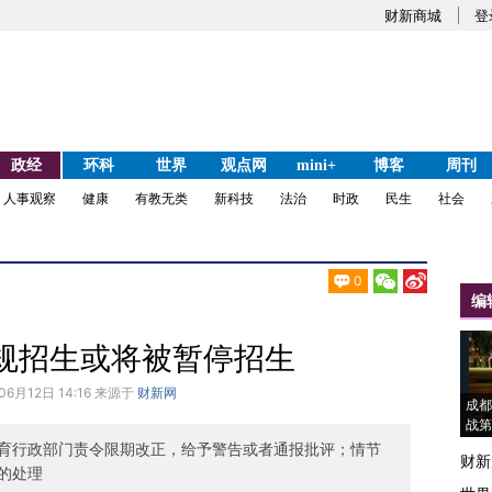
财新商城
登
政经
环科
世界
观点网
mini+
博客
周刊
人事观察
健康
有教无类
新科技
法治
时政
民生
社会
0
编
规招生或将被暂停招生
06月12日 14:16 来源于
财新网
成都
战第
育行政部门责令限期改正，给予警告或者通报批评；情节
财新
的处理