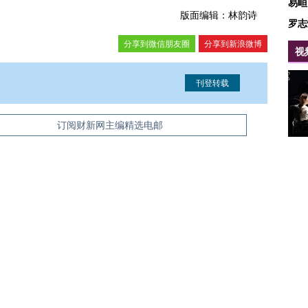
易峘
版面编辑：林韵诗
罗志
分享到微信朋友圈
分享到新浪微博
视
信息。经确认即可刊登转载。
订阅财新网主编精选电邮
博
吴晓
押沙
西班牙休达进入紧急状态
加沙上百万流离失所者困
视线｜HYR
顾晓
纪录 当局
数千非法移民从摩洛哥闯
于“塑料烤箱” 高温引发健
术：是什么
外活动
入
康危机
心“花钱找虐
王烁
中外
最