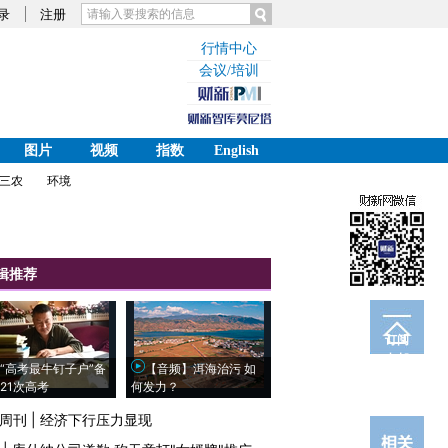
录
注册
行情中心
会议/培训
图片
视频
指数
English
三农
环境
辑推荐
订阅
电邮
“高考最牛钉子户”备
【音频】洱海治污 如
21次高考
何发力？
周刊
|
经济下行压力显现