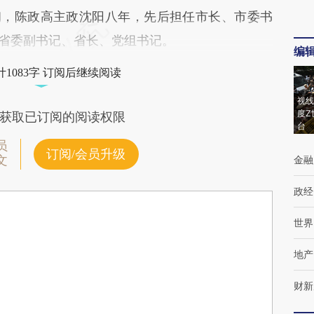
年初，陈政高主政沈阳八年，先后担任市长、市委书
宁省委副书记、省长、党组书记。
编
1083字 订阅后继续阅读
视线
度Z
获取已订阅的阅读权限
台
员
订阅/会员升级
文
金融
政经
世界
地产
财新