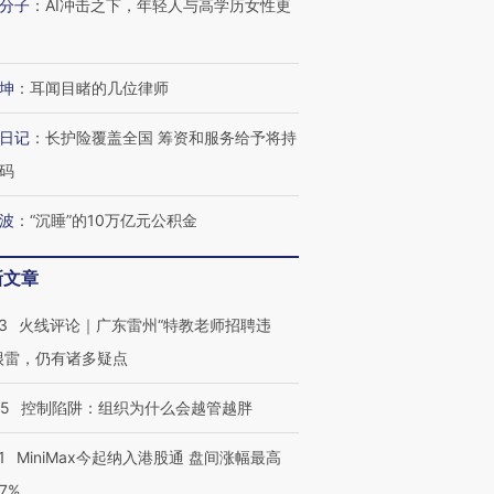
分子
：
AI冲击之下，年轻人与高学历女性更
坤
：
耳闻目睹的几位律师
日记
：
长护险覆盖全国 筹资和服务给予将持
码
波
：
“沉睡”的10万亿元公积金
新文章
3
火线评论｜广东雷州“特教老师招聘违
很雷，仍有诸多疑点
05
控制陷阱：组织为什么会越管越胖
1
MiniMax今起纳入港股通 盘间涨幅最高
77%