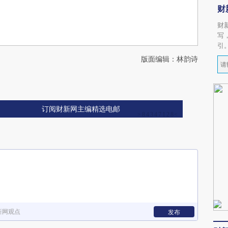
财
财
写
引
版面编辑：林韵诗
订阅财新网主编精选电邮
新网观点
发布