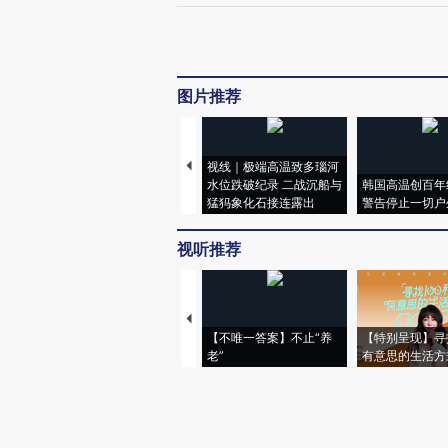
图片推荐
视线｜极端高温致多瑙河
水位跌破纪录 二战沉船与
韩国高温创百年
猛犸象化石接连露出
警告停止一切户
视听推荐
【不唯一答案】不止“养
【特别呈现】寻
老”
有意思的生活方