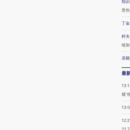
知识
受伤
丁金
村夫
续加
吴晓
最
13:1
规”
13:
12:2
22.