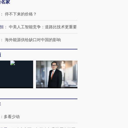
新名家
：
停不下来的价格？
恒
：
中美人工智能竞争：道路比技术更重要
：
海外能源供给缺口对中国的影响
跨国走私7万
视线｜HY
检体内含3种
泽连斯基密集出访美英 索
秘鲁纳斯卡观光飞机坠毁
术：是什
频
要防空导弹“救急”
13人遇难
心“花钱找
进第四届链博
【商旅对话】华住集团
技“链”接产
【特别呈现】寻找100种
CFO：不靠规模取胜，华
【特别呈
有意思的生活方式·第三对
住三大增长引擎是什么？
有意思的
客
：
多看少动