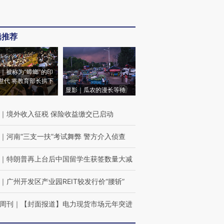
辑推荐
｜被称为“蟑螂”的印
世代 将教育部长拱下
显影｜瓜农的漫长等待
｜
境外收入征税 保险收益缴交已启动
｜
河南“三支一扶”考试舞弊 警方介入侦查
｜
特朗普再上台后中国留学生获签数量大减
｜
广州开发区产业园REIT较发行价“腰斩”
周刊
｜
【封面报道】电力现货市场元年突进