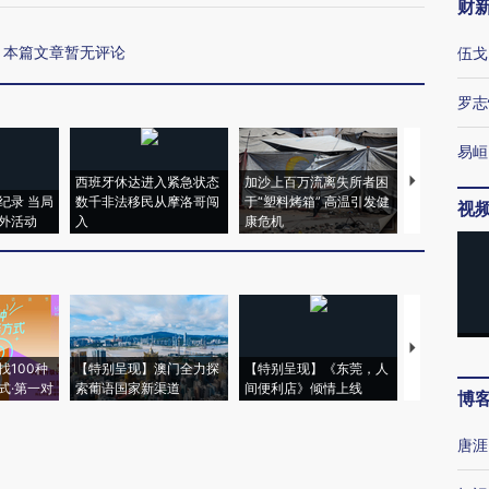
财
本篇文章暂无评论
伍戈
罗志
易峘
西班牙休达进入紧急状态
加沙上百万流离失所者困
马航飞行员
纪录 当局
数千非法移民从摩洛哥闯
于“塑料烤箱” 高温引发健
粒摇头丸 尿
视
外活动
入
康危机
毒品
【推广】走
找100种
【特别呈现】澳门全力探
【特别呈现】《东莞，人
会，让数智科
式·第一对
索葡语国家新渠道
间便利店》倾情上线
业
博
唐涯