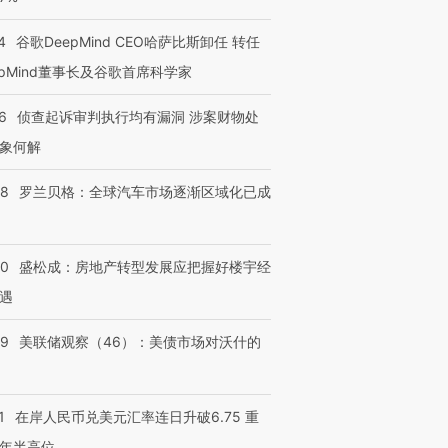
4
谷歌DeepMind CEO哈萨比斯卸任 转任
epMind董事长及谷歌首席科学家
6
侦查起诉审判执行均有漏洞 涉案财物处
象何解
58
罗兰贝格：全球汽车市场逐渐区域化已成
50
盛松成：房地产转型发展应把握好楼宇经
遇
39
美联储观察（46）：美债市场对沃什的
1
在岸人民币兑美元汇率连日升破6.75 重
年半高位