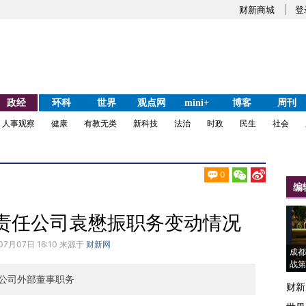
财新商城
登
政经
环科
世界
观点网
mini+
博客
周刊
人事观察
健康
有教无类
新科技
法治
时政
民生
社会
0
编
责任公司袁懋振职务变动情况
07月07日 16:10 来源于
财新网
成都
战第
公司外部董事职务
财新