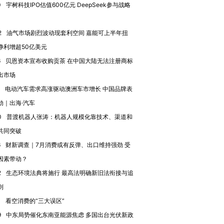
0
宇树科技IPO估值600亿元 DeepSeek参与战略
2
油气市场剧烈波动现套利空间 嘉能可上半年扭
净利增超50亿美元
6
贝恩资本宣布收购贡茶 在中国大陆无法注册商标
出市场
电动汽车需求高涨驱动澳洲车市增长 中国品牌表
劲｜出海·汽车
0
普渡机器人张涛：机器人规模化靠技术、渠道和
共同突破
6
财新调查｜7月消费或有反弹、出口维持强劲 受
因素带动？
2
生态环境法典将施行 最高法明确新旧法衔接与追
则
0
看空消费的“三大误区”
9
中东局势催化东南亚能源焦虑 多国出台光伏新政