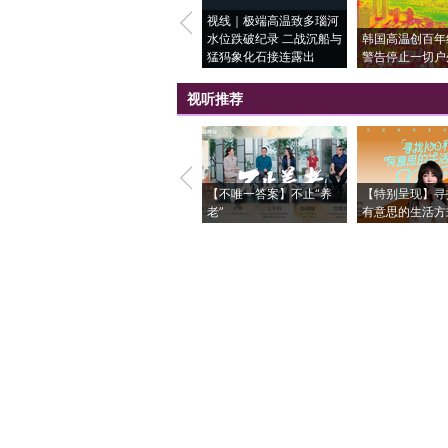
视线｜极端高温致多瑙河
水位跌破纪录 二战沉船与
韩国高温创百年
猛犸象化石接连露出
警告停止一切户
视听推荐
【不唯一答案】不止“养
【特别呈现】寻
老”
有意思的生活方