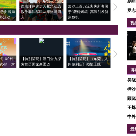
易峘
西班牙休达进入紧急状态
加沙上百万流离失所者困
视线｜HYR
罗志
纪录 当局
数千非法移民从摩洛哥闯
于“塑料烤箱” 高温引发健
术：是什么
外活动
入
康危机
心“花钱找虐
视
【推广】走
找100种
【特别呈现】澳门全力探
【特别呈现】《东莞，人
会，让数智科
式·第一对
索葡语国家新渠道
间便利店》倾情上线
业
博
吴晓
押沙
顾晓
王烁
中外
最