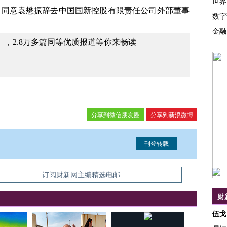
世界
，同意袁懋振辞去中国国新控股有限责任公司外部董事
数字
金融
，2.8万多篇同等优质报道等你来畅读
分享到微信朋友圈
分享到新浪微博
信息。经确认即可刊登转载。
订阅财新网主编精选电邮
财
伍戈