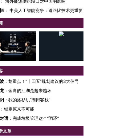
：
海外能源供给缺口对中国的影响
OX的吸金
马航飞行员跨国走私7万
视线｜被称为“蟑螂”的印
恒
：
中美人工智能竞争：道路比技术更重要
让中产们甘
粒摇头丸 尿检体内含3种
度Z世代 用街头抗争将教
秘鲁纳斯
”？
毒品
育部长拱下台
13人遇难
频
进第四届链博
【商旅对话】华住集团
技“链”接产
【特别呈现】寻找100种
CFO：不靠规模取胜，华
【特别呈
有意思的生活方式·第三对
住三大增长引擎是什么？
有意思的
客
波
：
划重点！“十四五”规划建议的3大信号
龙
：
金庸的江湖是越来越坏
阳
：
我的洛杉矶“湖街客栈”
：
锁定原来不可能
对话
：
完成垃圾管理这个“闭环”
新文章