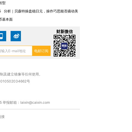
转型
5
分析｜贝森特操盘稳日元，操作巧思能否撬动美
币基本面
财新微信
复制及建立镜像等任何使用。
010502034662号
箱：laixin@caixin.com
链接