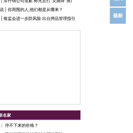
|
库什纳公司道歉 称无意打"女婿牌"推广
说
|
你周围的人,他们都是从哪来？
|
银监会进一步防风险 出台押品管理指引
新名家
：
停不下来的价格？