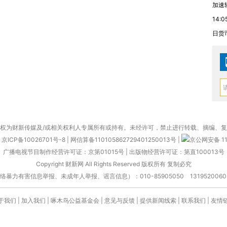
加速
14:0
日货
权为财新传媒及/或相关权利人专属所有或持有。未经许可，禁止进行转载、摘编、
京ICP备10026701号-8
|
网信算备110105862729401250013号
|
京公网安备 11
广播电视节目制作经营许可证：京第01015号
|
出版物经营许可证：第直100013号
Copyright 财新网 All Rights Reserved 版权所有 复制必究
害信息举报、未成年人举报、谣言信息）：010-85905050 13195200605 举报邮
于我们
|
加入我们
|
啄木鸟公益基金会
|
意见与反馈
|
提供新闻线索
|
联系我们
|
友情