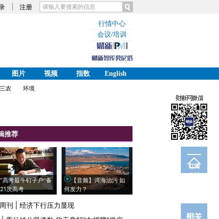
录
注册
行情中心
会议/培训
图片
视频
指数
English
三农
环境
辑推荐
订阅
电邮
“高考最牛钉子户”备
【音频】洱海治污 如
21次高考
何发力？
周刊
|
经济下行压力显现