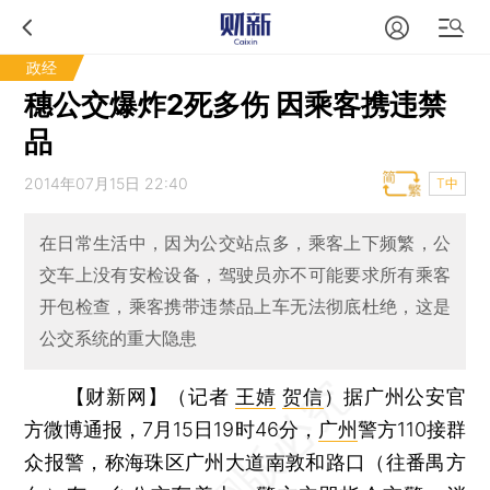
政经
穗公交爆炸2死多伤 因乘客携违禁
品
2014年07月15日 22:40
T中
在日常生活中，因为公交站点多，乘客上下频繁，公
交车上没有安检设备，驾驶员亦不可能要求所有乘客
开包检查，乘客携带违禁品上车无法彻底杜绝，这是
公交系统的重大隐患
【财新网】（记者
王婧
贺信
）
据广州公安官
方微博通报，7月15日19时46分，
广州
警方110接群
众报警，称海珠区广州大道南敦和路口（往番禺方