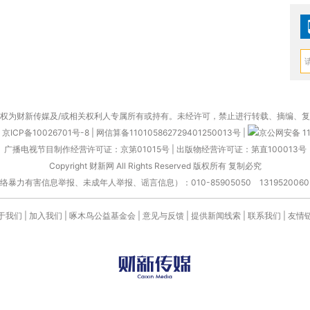
权为财新传媒及/或相关权利人专属所有或持有。未经许可，禁止进行转载、摘编、
京ICP备10026701号-8
|
网信算备110105862729401250013号
|
京公网安备 11
广播电视节目制作经营许可证：京第01015号
|
出版物经营许可证：第直100013号
Copyright 财新网 All Rights Reserved 版权所有 复制必究
害信息举报、未成年人举报、谣言信息）：010-85905050 13195200605 举报邮
于我们
|
加入我们
|
啄木鸟公益基金会
|
意见与反馈
|
提供新闻线索
|
联系我们
|
友情