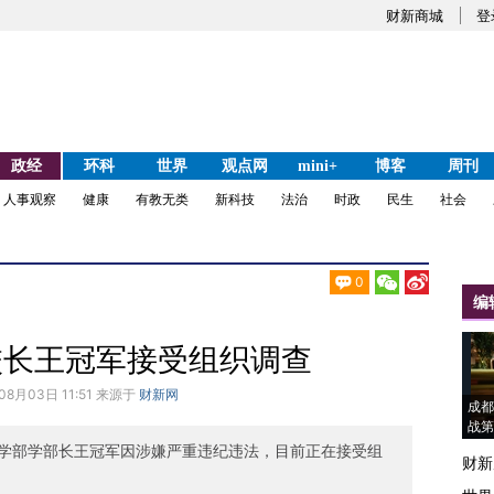
财新商城
登
政经
环科
世界
观点网
mini+
博客
周刊
人事观察
健康
有教无类
新科技
法治
时政
民生
社会
0
编
校长王冠军接受组织调查
08月03日 11:51 来源于
财新网
成都
战第
学部学部长王冠军因涉嫌严重违纪违法，目前正在接受组
财新