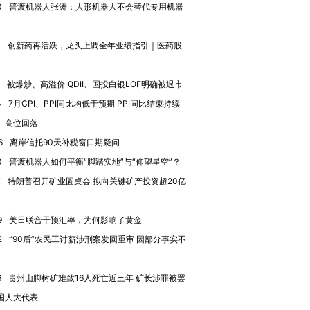
0
普渡机器人张涛：人形机器人不会替代专用机器
”还是“人道危
湖北宜昌局部短时降雨
哈尔滨遭遇短时极端强降
撕裂西班牙
128毫米 紧急转移近
雨 3小时累计雨量超80毫
秘鲁纳斯
4000人
米
13人遇难
4
创新药再活跃，龙头上调全年业绩指引｜医药股
被爆炒、高溢价 QDII、国投白银LOF明确被退市
4
7月CPI、PPI同比均低于预期 PPI同比结束持续
进第四届链博
【商旅对话】华住集团
、高位回落
技“链”接产
【特别呈现】寻找100种
CFO：不靠规模取胜，华
【特别呈
有意思的生活方式·第三对
住三大增长引擎是什么？
有意思的
6
离岸信托90天补税窗口期疑问
0
普渡机器人如何平衡“脚踏实地”与“仰望星空”？
7
特朗普召开矿业圆桌会 拟向关键矿产投资超20亿
9
美日联合干预汇率，为何影响了黄金
2
“90后”农民工讨薪涉刑案发回重审 因部分事实不
6
贵州山脚树矿难致16人死亡近三年 矿长涉罪被罢
国人大代表