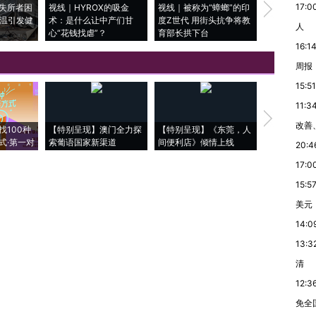
17:0
失所者困
视线｜HYROX的吸金
视线｜被称为“蟑螂”的印
视线｜“入侵
高温引发健
术：是什么让中产们甘
度Z世代 用街头抗争将教
机”？难民潮
人
心“花钱找虐”？
育部长拱下台
飞地休达
16:1
周报
15:51
11:3
【推广】走
改善
找100种
【特别呈现】澳门全力探
【特别呈现】《东莞，人
会，让数智科
式·第一对
索葡语国家新渠道
间便利店》倾情上线
业
20:4
17:0
15:5
美元
14:0
13:3
清
12:3
免全