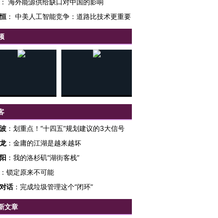
：
海外能源供给缺口对中国的影响
恒
：
中美人工智能竞争：道路比技术更重要
频
客
波
：
划重点！“十四五”规划建议的3大信号
龙
：
金庸的江湖是越来越坏
阳
：
我的洛杉矶“湖街客栈”
：
锁定原来不可能
对话
：
完成垃圾管理这个“闭环”
新文章