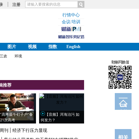
录
注册
行情中心
会议/培训
图片
视频
指数
English
三农
环境
辑推荐
订阅
电邮
“高考最牛钉子户”备
【音频】洱海治污 如
21次高考
何发力？
周刊
|
经济下行压力显现