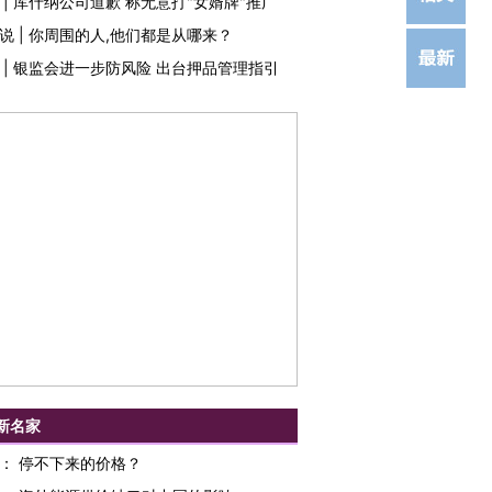
|
库什纳公司道歉 称无意打"女婿牌"推广
说
|
你周围的人,他们都是从哪来？
|
银监会进一步防风险 出台押品管理指引
新名家
：
停不下来的价格？