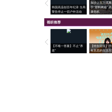
加沙上百万流离
韩国高温创百年纪录 当局
于“塑料烤箱” 
警告停止一切户外活动
康危机
视听推荐
【不唯一答案】不止“养
【特别呈现】寻
老”
有意思的生活方