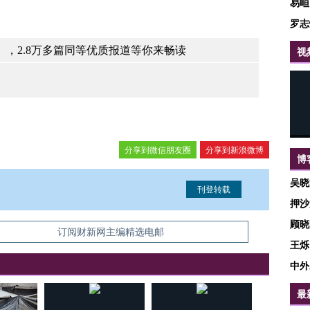
易峘
罗志
，2.8万多篇同等优质报道等你来畅读
视
分享到微信朋友圈
分享到新浪微博
博
吴晓
押沙
顾晓
信息。经确认即可刊登转载。
订阅财新网主编精选电邮
王烁
中外
最