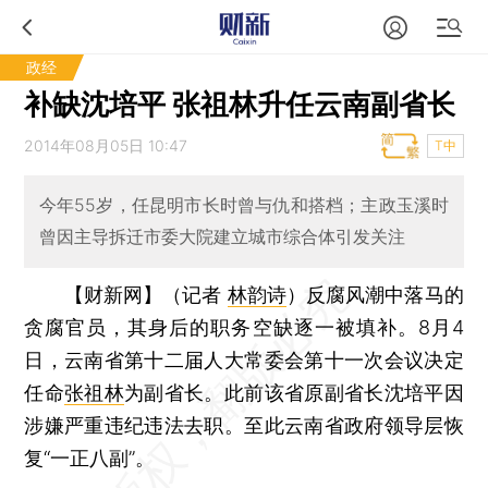
政经
补缺沈培平 张祖林升任云南副省长
2014年08月05日 10:47
T中
今年55岁，任昆明市长时曾与仇和搭档；主政玉溪时
曾因主导拆迁市委大院建立城市综合体引发关注
【财新网】（记者
林韵诗
）
反腐风潮中落马的
贪腐官员，其身后的职务空缺逐一被填补。8月4
日，云南省第十二届人大常委会第十一次会议决定
任命
张祖林
为副省长。此前该省原副省长沈培平因
涉嫌严重违纪违法去职。至此云南省政府领导层恢
复“一正八副”。