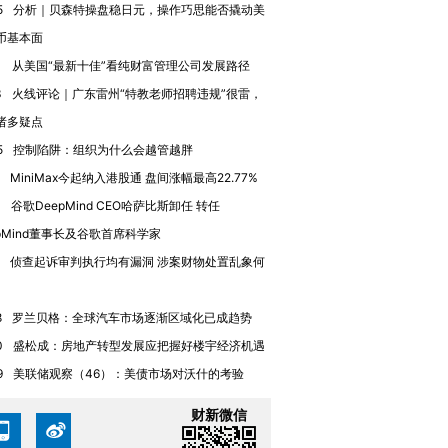
5
分析｜贝森特操盘稳日元，操作巧思能否撬动美
技“链”接产
【特别呈现】寻找100种
CFO：不靠规模取胜，华
【特别呈
有意思的生活方式·第三对
住三大增长引擎是什么？
有意思的
币基本面
1
从美国“最新十佳”看纯财富管理公司发展路径
3
火线评论｜广东雷州“特教老师招聘违规”很雷，
诸多疑点
5
控制陷阱：组织为什么会越管越胖
MiniMax今起纳入港股通 盘间涨幅最高22.77%
4
谷歌DeepMind CEO哈萨比斯卸任 转任
epMind董事长及谷歌首席科学家
侦查起诉审判执行均有漏洞 涉案财物处置乱象何
8
罗兰贝格：全球汽车市场逐渐区域化已成趋势
0
盛松成：房地产转型发展应把握好楼宇经济机遇
9
美联储观察（46）：美债市场对沃什的考验
财新微信