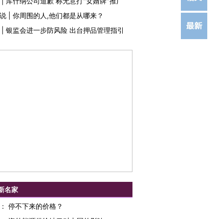
|
库什纳公司道歉 称无意打"女婿牌"推广
说
|
你周围的人,他们都是从哪来？
|
银监会进一步防风险 出台押品管理指引
新名家
：
停不下来的价格？