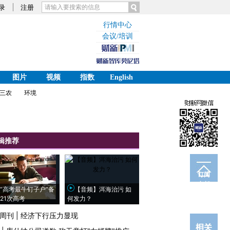
录
注册
行情中心
会议/培训
图片
视频
指数
English
三农
环境
辑推荐
订阅
电邮
“高考最牛钉子户”备
【音频】洱海治污 如
21次高考
何发力？
周刊
|
经济下行压力显现