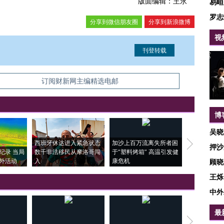
版面编辑：王永
易峘
罗志
分享到微信朋友圈
分享到新浪微博
视
信息。经确认即可刊登转载。
订阅财新网主编精选电邮
博
吴晓
西班牙休达进入紧急状态
加沙上百万流离失所者困
马航飞行员
押沙
纪录 当局
数千非法移民从摩洛哥闯
于“塑料烤箱” 高温引发健
粒摇头丸 尿
外活动
入
康危机
毒品
顾晓
王烁
中外
最
【推广】走