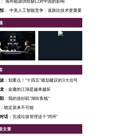
：
海外能源供给缺口对中国的影响
恒
：
中美人工智能竞争：道路比技术更重要
频
客
波
：
划重点！“十四五”规划建议的3大信号
跨国走私7万
视线｜HY
龙
：
金庸的江湖是越来越坏
检体内含3种
泽连斯基密集出访美英 索
秘鲁纳斯卡观光飞机坠毁
术：是什
要防空导弹“救急”
13人遇难
心“花钱找
阳
：
我的洛杉矶“湖街客栈”
：
锁定原来不可能
对话
：
完成垃圾管理这个“闭环”
新文章
进第四届链博
【商旅对话】华住集团