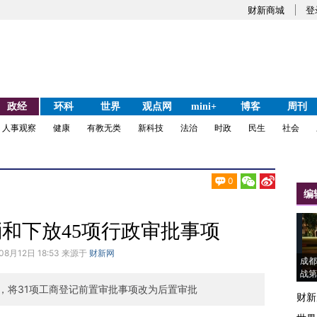
财新商城
登
政经
环科
世界
观点网
mini+
博客
周刊
人事观察
健康
有教无类
新科技
法治
时政
民生
社会
0
编
和下放45项行政审批事项
08月12日 18:53 来源于
财新网
成都
战第
，将31项工商登记前置审批事项改为后置审批
财新