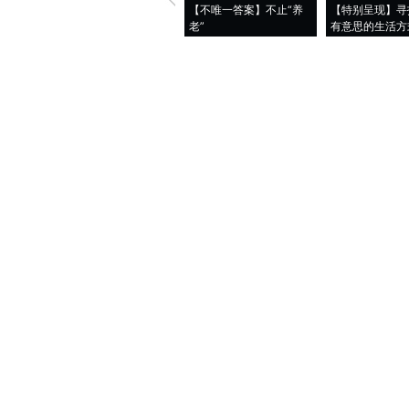
【不唯一答案】不止“养
【特别呈现】寻
老”
有意思的生活方