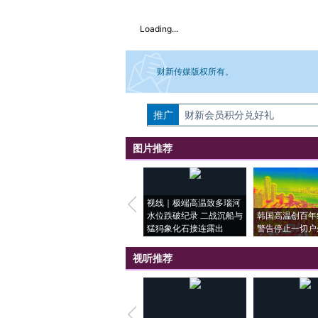
Loading...
财新传媒版权所有。
推广
如需刊登转载请点击右侧按钮，提交相关
财新会员积分兑好礼
图片推荐
视线｜极端高温致多瑙河
水位跌破纪录 二战沉船与
韩国高温创百年
猛犸象化石接连露出
警告停止一切户
视听推荐