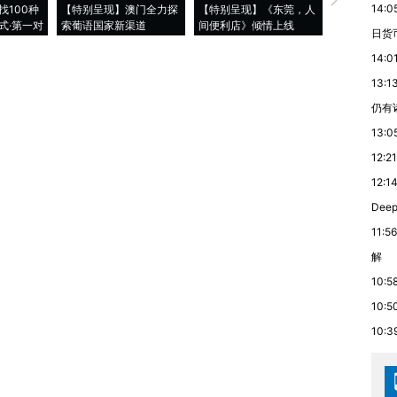
14:0
找100种
【特别呈现】澳门全力探
【特别呈现】《东莞，人
会，让数智科
式·第一对
索葡语国家新渠道
间便利店》倾情上线
业
日货
14:0
13:1
仍有
13:0
12:21
12:1
De
11:56
解
10:5
10:5
10:3