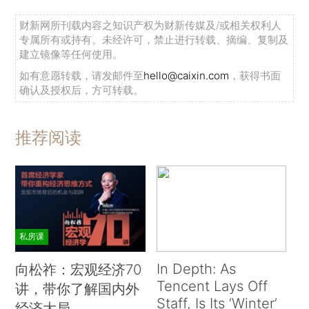
财新网所刊载内容之知识产权为财新传媒及/或相关权利人
专属所有或持有。未经许可，禁止进行转载、摘编、复制及
建立镜像等任何使用。
如有意愿转载，请发邮件至
hello@caixin.com
，获得书面
确认及授权后，方可转载。
推荐阅读
私房课
In Depth: As
向松祚：宏观经济70
Tencent Lays Off
讲，带你了解国内外
Staff, Is Its ‘Winter’
经济大局