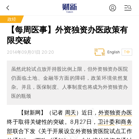
政经
【每周医事】外资独资办医政策有
限突破
2014年09月01日 20:20
English
T中
虽然此轮试点放开持股比例上限，但外资独资办医院
仍面临土地、金融等方面的障碍，政策环境依然复
杂。并且，医保制度、人事制度也将成为外资独资办
医的瓶颈
【财新网】（记者
周天
）
近日，
外资独资办医
终于取得关键性的突破。8月27日，
卫计委
和
商务
部
联合下发《关于开展设立外资独资医院试点工作