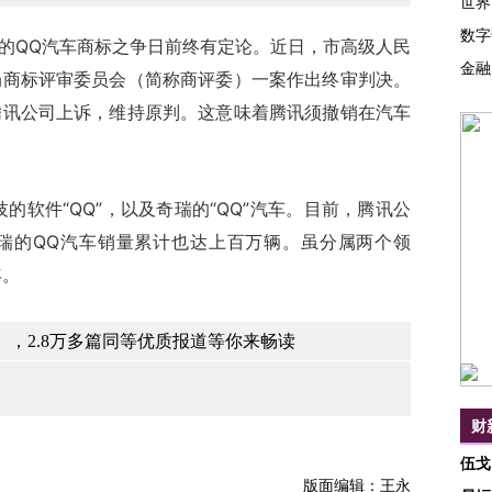
世界
数字
的QQ汽车商标之争日前终有定论。近日，市高级人民
金融
局商标评审委员会（简称商评委）一案作出终审判决。
腾讯公司上诉，维持原判。这意味着腾讯须撤销在汽车
软件“QQ”，以及奇瑞的“QQ”汽车。目前，腾讯公
瑞的QQ汽车销量累计也达上百万辆。虽分属两个领
年。
，2.8万多篇同等优质报道等你来畅读
财
伍戈
版面编辑：王永