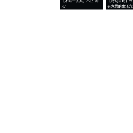
【不唯一答案】不止“养
【特别呈现】寻
老”
有意思的生活方