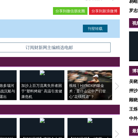
易峘
罗志
分享到微信朋友圈
分享到新浪微博
视
信息。经确认即可刊登转载。
订阅财新网主编精选电邮
博
吴晓
致多瑙河
加沙上百万流离失所者困
视线｜HYROX的吸金
马航飞行员
押沙
二战沉船与
于“塑料烤箱” 高温引发健
术：是什么让中产们甘
粒摇头丸 尿
露出
康危机
心“花钱找虐”？
毒品
顾晓
王烁
中外
最
【推广】走