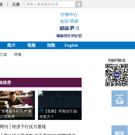
录
注册
行情中心
会议/培训
图片
视频
指数
English
三农
环境
辑推荐
订阅
电邮
“高考最牛钉子户”备
【音频】洱海治污 如
21次高考
何发力？
周刊
|
经济下行压力显现