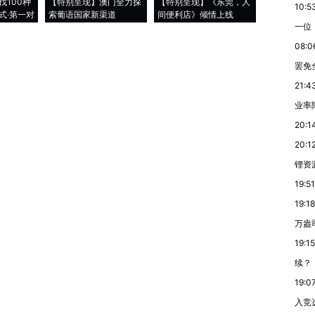
找100种
【特别呈现】澳门全力探
【特别呈现】《东莞，人
会，让数智科
10:5
式·第一对
索葡语国家新渠道
间便利店》倾情上线
业
一位
08:0
罢免
21:4
业率降
20:1
20:1
锂资
19:51
19:18
万盎
19:15
续？
19:0
入竞