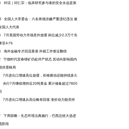
技“链”接产
【特别呈现】寻找100种
CFO：不靠规模取胜，华
【特别呈
3
对话｜邱仁宗：临床研究参与者的安全永远是第
有意思的生活方式·第三对
住三大增长引擎是什么？
有意思的
6
全国人大常委会：六名将领涉嫌严重违纪违法 被
全国人大代表
3
7月美国劳动力市场意外放缓 岗位减少2.3万个失
至4.1%
4
海外金融专才回流香港 外籍工作签证翻倍
2
宁德时代宜春锂矿仍处停产状态 其动向影响国内
源供需格局
7月进出口增速高位放缓，价格驱动还能持续多久
央行7月继续增持近20吨黄金 累计储备超过7600
司
7月进出口增速从高位略有回落 涨价动力能否持
7
下周前瞻：生态环境法典施行；巴西总统大选进
选阶段