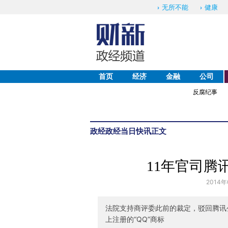
无所不能
健康
首页
经济
金融
公司
反腐纪事
政经
政经当日快讯
正文
11年官司腾
2014年
法院支持商评委此前的裁定，驳回腾讯
上注册的“QQ”商标