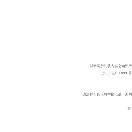
财新网所刊载内容之知识产
京ICP证090880号
违法和不良信息举报电话（涉网络暴力有
关