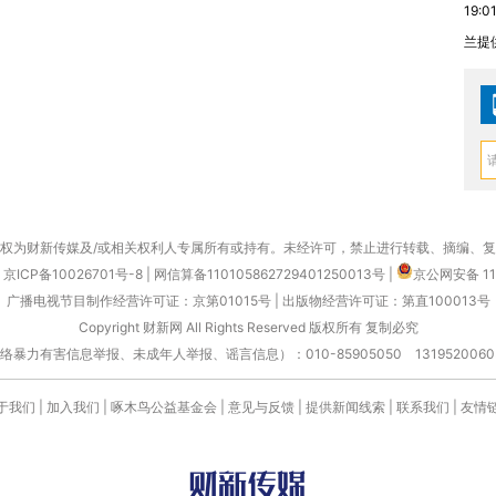
19:0
兰提
权为财新传媒及/或相关权利人专属所有或持有。未经许可，禁止进行转载、摘编、
京ICP备10026701号-8
|
网信算备110105862729401250013号
|
京公网安备 11
广播电视节目制作经营许可证：京第01015号
|
出版物经营许可证：第直100013号
Copyright 财新网 All Rights Reserved 版权所有 复制必究
害信息举报、未成年人举报、谣言信息）：010-85905050 13195200605 举报邮
于我们
|
加入我们
|
啄木鸟公益基金会
|
意见与反馈
|
提供新闻线索
|
联系我们
|
友情