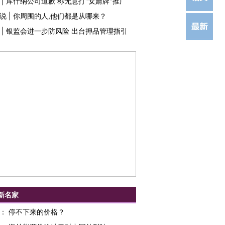
|
库什纳公司道歉 称无意打"女婿牌"推广
说
|
你周围的人,他们都是从哪来？
|
银监会进一步防风险 出台押品管理指引
新名家
：
停不下来的价格？