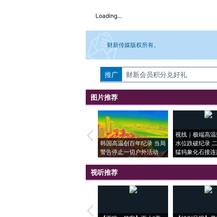
Loading...
财新传媒版权所有。
推广
如需刊登转载请点击右侧按钮，提交相关
财新会员积分兑好礼
图片推荐
视线｜极端高温
韩国高温创百年纪录 当局
水位跌破纪录 
警告停止一切户外活动
猛犸象化石接连
视听推荐