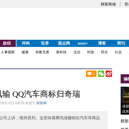
财新商城
登
政经
环科
世界
观点网
mini+
博客
周刊
人事观察
健康
有教无类
新科技
法治
时政
民生
社会
0
编
讯输 QQ汽车商标归奇瑞
09月15日 08:18 来源于
财新网
成都
战第
公司上诉，维持原判。这意味着腾讯须撤销在汽车等商品
财新