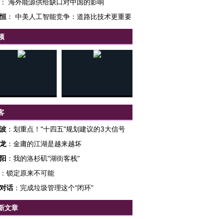
：
海外能源供给缺口对中国的影响
恒
：
中美人工智能竞争：道路比技术更重要
频
客
波
：
划重点！“十四五”规划建议的3大信号
跨国走私7万
视线｜被称为“蟑螂”的印
视线｜“入侵”还是“人道危
龙
：
金庸的江湖是越来越坏
检体内含3种
度Z世代 用街头抗争将教
机”？难民潮撕裂西班牙
秘鲁纳斯
育部长拱下台
飞地休达
13人遇难
阳
：
我的洛杉矶“湖街客栈”
：
锁定原来不可能
对话
：
完成垃圾管理这个“闭环”
新文章
进第四届链博
【商旅对话】华住集团