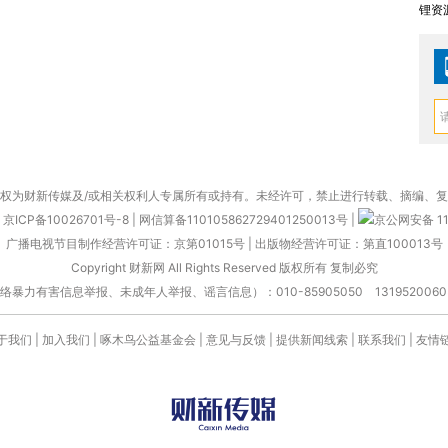
锂资
权为财新传媒及/或相关权利人专属所有或持有。未经许可，禁止进行转载、摘编、
京ICP备10026701号-8
|
网信算备110105862729401250013号
|
京公网安备 11
广播电视节目制作经营许可证：京第01015号
|
出版物经营许可证：第直100013号
Copyright 财新网 All Rights Reserved 版权所有 复制必究
害信息举报、未成年人举报、谣言信息）：010-85905050 13195200605 举报邮
于我们
|
加入我们
|
啄木鸟公益基金会
|
意见与反馈
|
提供新闻线索
|
联系我们
|
友情