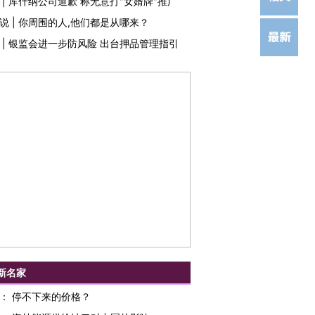
|
库什纳公司道歉 称无意打"女婿牌"推广
说
|
你周围的人,他们都是从哪来？
|
银监会进一步防风险 出台押品管理指引
新名家
：
停不下来的价格？