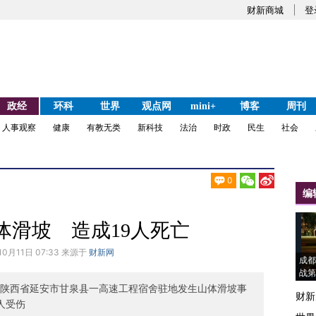
财新商城
登
政经
环科
世界
观点网
mini+
博客
周刊
人事观察
健康
有教无类
新科技
法治
时政
民生
社会
0
编
体滑坡 造成19人死亡
10月11日 07:33 来源于
财新网
成都
战第
时，陕西省延安市甘泉县一高速工程宿舍驻地发生山体滑坡事
财新
人受伤