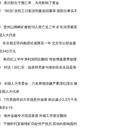
9
美日联合干预汇率，为何影响了黄金
2
“90后”农民工讨薪涉刑案发回重审 因部分事实不
6
贵州山脚树矿难致16人死亡近三年 矿长涉罪被罢
国人大代表
非京籍五环内购房社保降至一年 北京市公积金最
贷340万元
7
寒武纪上半年净利润同比翻倍 营收增速逐季放缓
3
对话｜邱仁宗：临床研究参与者的安全永远是第
6
全国人大常委会：六名将领涉嫌严重违纪违法 被
全国人大代表
3
7月美国劳动力市场意外放缓 岗位减少2.3万个失
至4.1%
4
海外金融专才回流香港 外籍工作签证翻倍
2
宁德时代宜春锂矿仍处停产状态 其动向影响国内