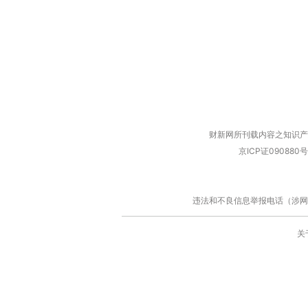
财新网所刊载内容之知识产
京ICP证090880号
违法和不良信息举报电话（涉网络暴力有
关