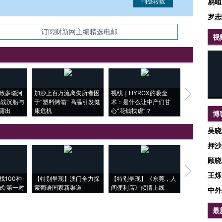
易峘
罗志
信息。经确认即可刊登转载。
订阅财新网主编精选电邮
视
致多瑙河
加沙上百万流离失所者困
视线｜HYROX的吸金
马航飞行员
二战沉船与
于“塑料烤箱” 高温引发健
术：是什么让中产们甘
粒摇头丸 尿
露出
康危机
心“花钱找虐”？
毒品
博
吴晓
押沙
顾晓
【推广】走
王烁
找100种
【特别呈现】澳门全力探
【特别呈现】《东莞，人
会，让数智科
式·第一对
索葡语国家新渠道
间便利店》倾情上线
业
中外
最