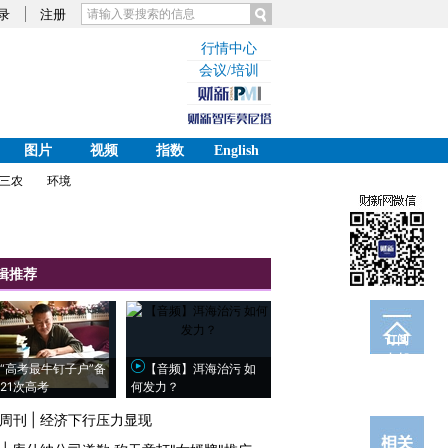
录
注册
行情中心
会议/培训
图片
视频
指数
English
三农
环境
辑推荐
订阅
电邮
“高考最牛钉子户”备
【音频】洱海治污 如
21次高考
何发力？
周刊
|
经济下行压力显现