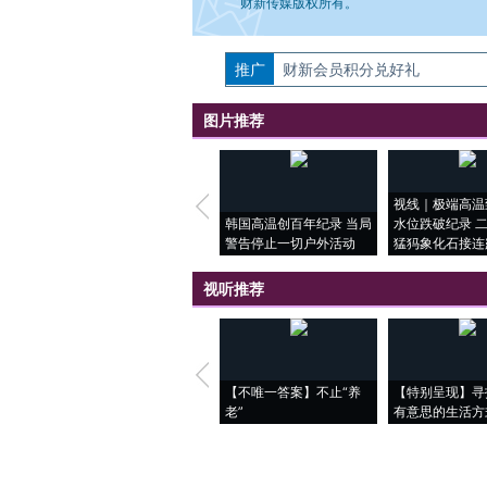
财新传媒版权所有。
推广
如需刊登转载请点击右侧按钮，提交相关
财新会员积分兑好礼
图片推荐
视线｜极端高温
韩国高温创百年纪录 当局
水位跌破纪录 
警告停止一切户外活动
猛犸象化石接连
视听推荐
【不唯一答案】不止“养
【特别呈现】寻
老”
有意思的生活方