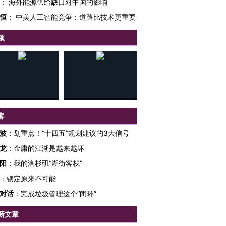
：
海外能源供给缺口对中国的影响
恒
：
中美人工智能竞争：道路比技术更重要
频
跨国走私7万
视线｜被称为“蟑螂”的印
视线｜“入侵”还是“人道危
检体内含3种
度Z世代 用街头抗争将教
机”？难民潮撕裂西班牙
秘鲁纳斯
育部长拱下台
飞地休达
13人遇难
客
波
：
划重点！“十四五”规划建议的3大信号
龙
：
金庸的江湖是越来越坏
阳
：
我的洛杉矶“湖街客栈”
进第四届链博
【商旅对话】华住集团
：
锁定原来不可能
技“链”接产
【特别呈现】寻找100种
CFO：不靠规模取胜，华
【特别呈
有意思的生活方式·第三对
住三大增长引擎是什么？
有意思的
对话
：
完成垃圾管理这个“闭环”
新文章