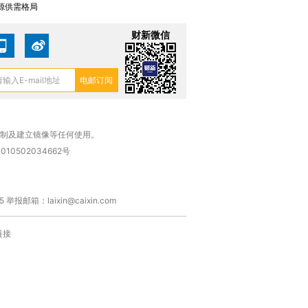
源供需格局
财新微信
复制及建立镜像等任何使用。
010502034662号
箱：laixin@caixin.com
链接