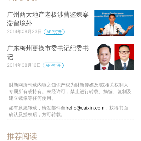
广州两大地产老板涉曹鉴燎案
滞留境外
2014年08月23日
APP打开
广东梅州更换市委书记纪委书
记
2014年08月16日
APP打开
财新网所刊载内容之知识产权为财新传媒及/或相关权利人
专属所有或持有。未经许可，禁止进行转载、摘编、复制及
建立镜像等任何使用。
如有意愿转载，请发邮件至
hello@caixin.com
，获得书面
确认及授权后，方可转载。
推荐阅读