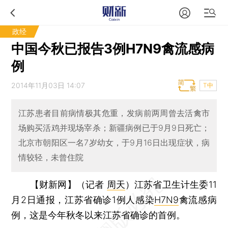
政经
中国今秋已报告3例H7N9禽流感病
例
2014年11月03日 14:07
T中
江苏患者目前病情极其危重，发病前两周曾去活禽市
场购买活鸡并现场宰杀；新疆病例已于9月9日死亡；
北京市朝阳区一名7岁幼女，于9月16日出现症状，病
情较轻，未曾住院
【财新网】（记者
周天
）
江苏省卫生计生委11
月2日通报，江苏省确诊1例人感染
H7N9
禽流感病
例，这是今年秋冬以来江苏省确诊的首例。