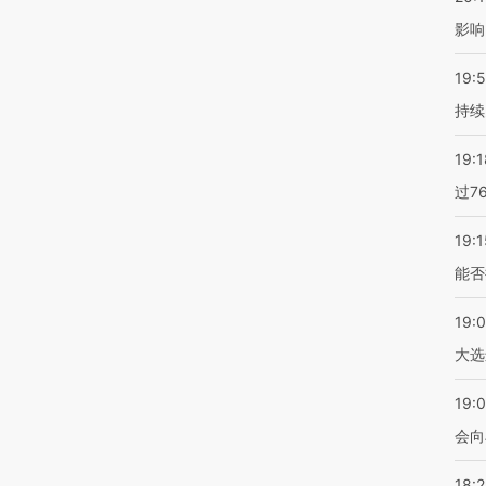
影响
19:5
持续
19:1
过7
19:1
能否
19:
大选
19:0
会向
18: