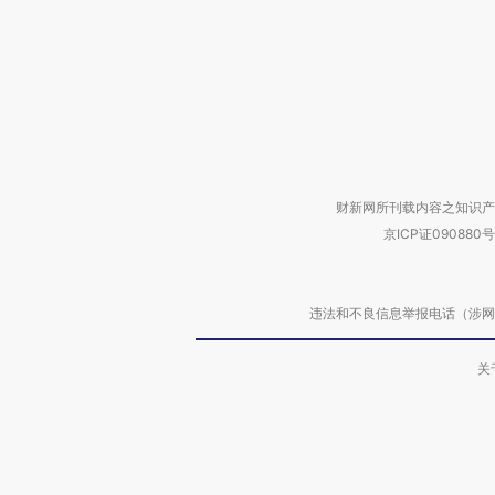
财新网所刊载内容之知识产
京ICP证090880号
违法和不良信息举报电话（涉网络暴力有
关