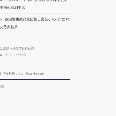
中国侨联副主席
45
泰国发生致命校园枪击案至少6人死亡 枪
父母亦被杀
复制及建立镜像等任何使用。
010502034662号
箱：laixin@caixin.com
链接