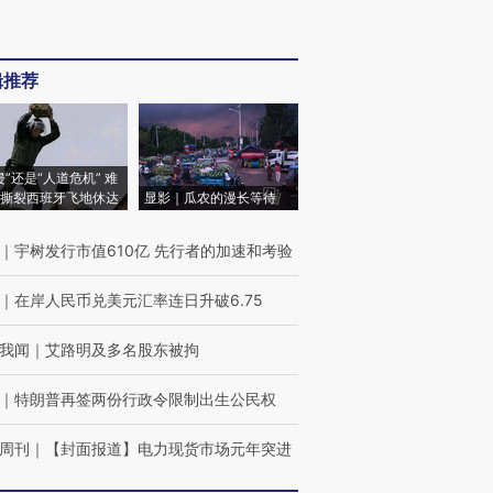
辑推荐
侵”还是“人道危机” 难
撕裂西班牙飞地休达
显影｜瓜农的漫长等待
｜
宇树发行市值610亿 先行者的加速和考验
｜
在岸人民币兑美元汇率连日升破6.75
我闻
｜
艾路明及多名股东被拘
｜
特朗普再签两份行政令限制出生公民权
周刊
｜
【封面报道】电力现货市场元年突进