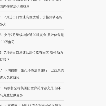
国内锂资源供需格局
1
7月进出口增速高位放缓，价格驱动还能
多久
8
央行7月继续增持近20吨黄金 累计储备超
600万盎司
5
7月进出口增速从高位略有回落 涨价动力
持续？
07
下周前瞻：生态环境法典施行；巴西总统
进入竞选阶段
1
特朗普坚称美国防空弹药库存充足 但不
乌克兰提供更多
24
人事观察｜上海55岁女副市长解冬进京