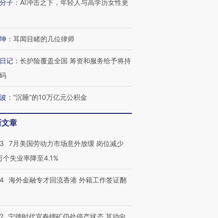
分子
：
AI冲击之下，年轻人与高学历女性更
坤
：
耳闻目睹的几位律师
日记
：
长护险覆盖全国 筹资和服务给予将持
码
波
：
“沉睡”的10万亿元公积金
跨国走私7万
视线｜被称为“蟑螂”的印
视线｜“入侵”还是“人道危
检体内含3种
度Z世代 用街头抗争将教
机”？难民潮撕裂西班牙
秘鲁纳斯
新文章
育部长拱下台
飞地休达
13人遇难
43
7月美国劳动力市场意外放缓 岗位减少
3万个失业率降至4.1%
14
海外金融专才回流香港 外籍工作签证翻
进第四届链博
【商旅对话】华住集团
技“链”接产
【特别呈现】寻找100种
CFO：不靠规模取胜，华
【特别呈
有意思的生活方式·第三对
住三大增长引擎是什么？
有意思的
2
宁德时代宜春锂矿仍处停产状态 其动向