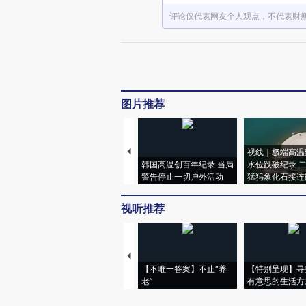
评论仅代表网友个人观点，不代表财
图片推荐
视线｜极端高温
韩国高温创百年纪录 当局
水位跌破纪录 
警告停止一切户外活动
猛犸象化石接连
视听推荐
【不唯一答案】不止“养
【特别呈现】寻
老”
有意思的生活方