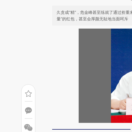
久贪成“精”，危金峰甚至练就了通过拎重
量”的红包，甚至会厚颜无耻地当面呵斥