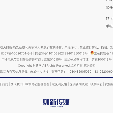
候任
17:
手祖
权为财新传媒及/或相关权利人专属所有或持有。未经许可，禁止进行转载、摘编、
京ICP备10026701号-8
|
网信算备110105862729401250013号
|
京公网安备 11
广播电视节目制作经营许可证：京第01015号
|
出版物经营许可证：第直100013号
Copyright 财新网 All Rights Reserved 版权所有 复制必究
害信息举报、未成年人举报、谣言信息）：010-85905050 13195200605 举报邮
于我们
|
加入我们
|
啄木鸟公益基金会
|
意见与反馈
|
提供新闻线索
|
联系我们
|
友情