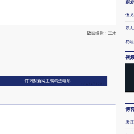
财
伍戈
罗志
版面编辑：王永
易峘
视
订阅财新网主编精选电邮
博
唐涯