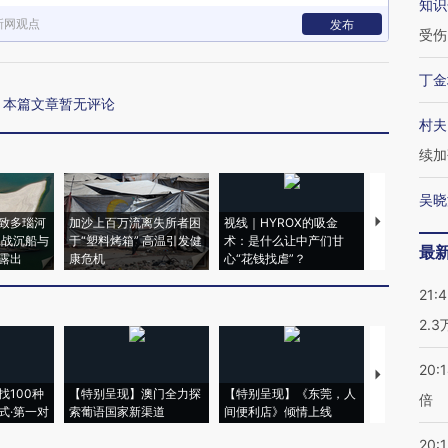
知识
新网观点
发布
受伤
丁金
本篇文章暂无评论
村夫
续加
吴晓
致多瑙河
加沙上百万流离失所者困
视线｜HYROX的吸金
马航飞行员
二战沉船与
于“塑料烤箱” 高温引发健
术：是什么让中产们甘
粒摇头丸 尿
最
露出
康危机
心“花钱找虐”？
毒品
21:
2.
20:
【推广】走
找100种
【特别呈现】澳门全力探
【特别呈现】《东莞，人
会，让数智科
倍
式·第一对
索葡语国家新渠道
间便利店》倾情上线
业
20:1