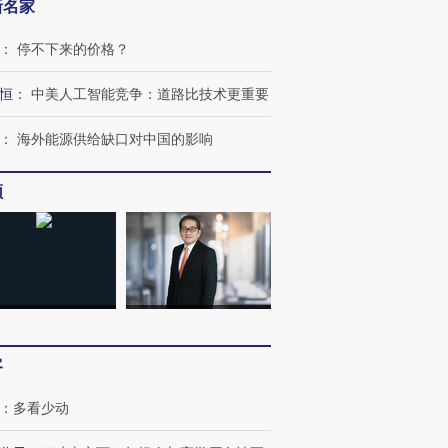
新名家
：
停不下来的价格？
恒
：
中美人工智能竞争：道路比技术更重要
：
海外能源供给缺口对中国的影响
频
客
：
多看少动