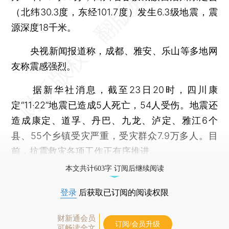
（北纬30.3度，东经101.7度）发生6.3级地震，震
源深度18千米。
央视新闻报道称，成都、雅安、乐山等多地网
友称震感强烈。
据新华社消息，截至23日20时，四川康
定“11·22”地震已造成5人死亡，54人受伤。地震还
造成康定、道孚、丹巴、九龙、泸定、雅江6个
县、55个乡镇受灾严重，受灾群众7.9万多人。目
前，抗震救灾各项工作正有序推进。
本文共计603字 订阅后继续阅读
登录
后获取已订阅的阅读权限
财新通会员
订阅/会员升级
可畅读全文