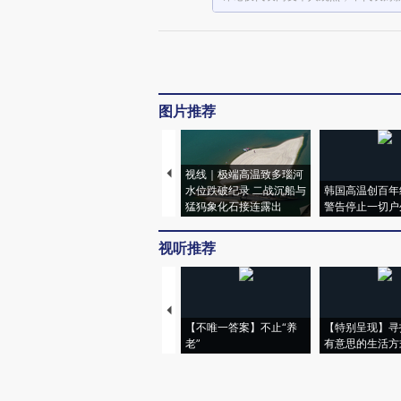
图片推荐
视线｜极端高温致多瑙河
水位跌破纪录 二战沉船与
韩国高温创百年
猛犸象化石接连露出
警告停止一切户
视听推荐
【不唯一答案】不止“养
【特别呈现】寻
老”
有意思的生活方