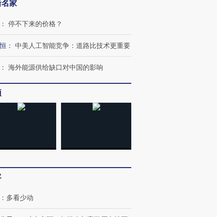
新名家
：
停不下来的价格？
恒
：
中美人工智能竞争：道路比技术更重要
：
海外能源供给缺口对中国的影响
频
客
：
多看少动