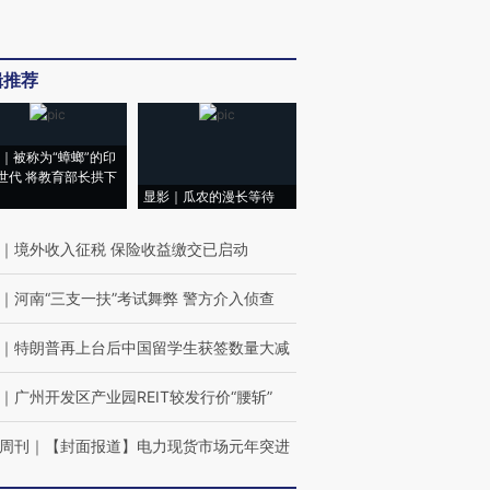
辑推荐
｜被称为“蟑螂”的印
世代 将教育部长拱下
显影｜瓜农的漫长等待
｜
境外收入征税 保险收益缴交已启动
｜
河南“三支一扶”考试舞弊 警方介入侦查
｜
特朗普再上台后中国留学生获签数量大减
｜
广州开发区产业园REIT较发行价“腰斩”
周刊
｜
【封面报道】电力现货市场元年突进