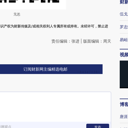
财
伍戈
无恙
之知识产权为财新传媒及/或相关权利人专属所有或持有。未经许可，禁止进
罗志
易峘
责任编辑：张进 | 版面编辑：周天
视
订阅财新网主编精选电邮
博
唐涯
新网观点
发布