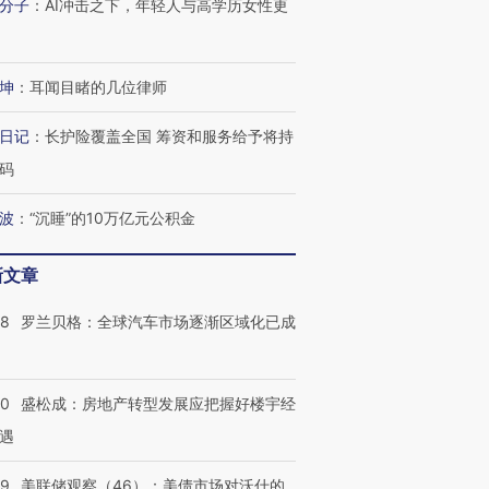
分子
：
AI冲击之下，年轻人与高学历女性更
坤
：
耳闻目睹的几位律师
日记
：
长护险覆盖全国 筹资和服务给予将持
码
跨国走私7万
视线｜HY
波
：
“沉睡”的10万亿元公积金
检体内含3种
泽连斯基密集出访美英 索
秘鲁纳斯卡观光飞机坠毁
术：是什
要防空导弹“救急”
13人遇难
心“花钱找
新文章
58
罗兰贝格：全球汽车市场逐渐区域化已成
进第四届链博
【商旅对话】华住集团
技“链”接产
【特别呈现】寻找100种
CFO：不靠规模取胜，华
【特别呈
50
盛松成：房地产转型发展应把握好楼宇经
有意思的生活方式·第三对
住三大增长引擎是什么？
有意思的
遇
39
美联储观察（46）：美债市场对沃什的