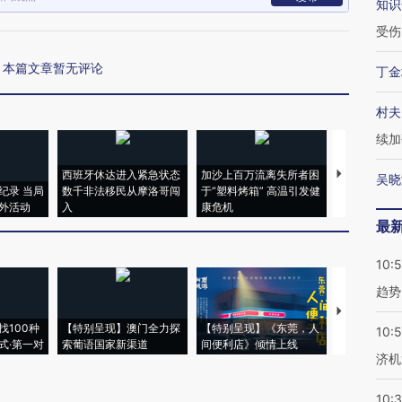
知识
受伤
本篇文章暂无评论
丁金
村夫
续加
西班牙休达进入紧急状态
加沙上百万流离失所者困
马航飞行员
吴晓
纪录 当局
数千非法移民从摩洛哥闯
于“塑料烤箱” 高温引发健
粒摇头丸 尿
外活动
入
康危机
毒品
最
10:
趋势
【推广】走
找100种
【特别呈现】澳门全力探
【特别呈现】《东莞，人
会，让数智科
10:
式·第一对
索葡语国家新渠道
间便利店》倾情上线
业
济机
10: