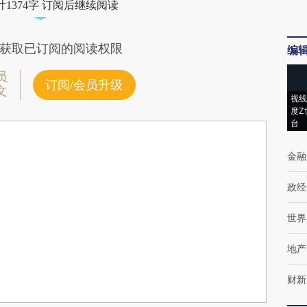
1374字 订阅后继续阅读
获取已订阅的阅读权限
编
员
订阅/会员升级
文
视线
度Z
台
金融
政经
世界
地产
财新