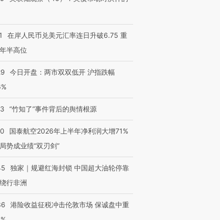
1
在岸人民币兑美元汇率连日升破6.75 重
年半高位
29
今日开盘：两市双双低开 沪指跌幅
6%
13
“竹知了”事件背后的舆情根源
10
国泰航空2026年上半年净利润大增71%
局势成业绩“双刃剑”
45
独家｜规避红海封锁 中国超大油轮停靠
绕行非洲
36
港险收益征税冲击伦敦市场 保诚盘中重
3%